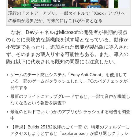
現行の「ストア」アプリ。一部タイトルで「Xbox」アプリへ
の移動が必要だが、将来的にはこれが不要となる
なお、DevチャネルはMicrosoftの開発者が長期的視点
のもとに実験的な新機能を試す場となっている。動作が
不安定であったり、追加された機能が製品版に導入され
ず、そのままお蔵入りする可能性もある。また、導入の
際は以下に代表される既知の問題にも注意したい。
ゲームのチート防止システム「Easy Anti-Cheat」を使用して
いる一部のゲームがクラッシュしたり、PCのバグチェックが
発生する
最新のフライトにアップグレードすると、一部で音声が機能し
なくなるという報告を調査中
最近のビルドでいくつかのアプリがクラッシュする報告を調査
中
【新規】Builds 25182以降のごく一部で、特定のフォルダーに
アクセスしようとすると「explorer.exe」が繰り返しクラッシ