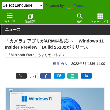
Powered by
Translate
窓の杜
システム・ファイル
システム
Windows
カテゴリ
過去記事
検索
Impressサイト
ニュース
「カメラ」アプリがARM64対応 ～「Windows 11
Insider Preview」Build 25182がリリース
「Microsoft Store」もより使いやすく
樽井 秀人
2022年8月18日 11:00
リスト