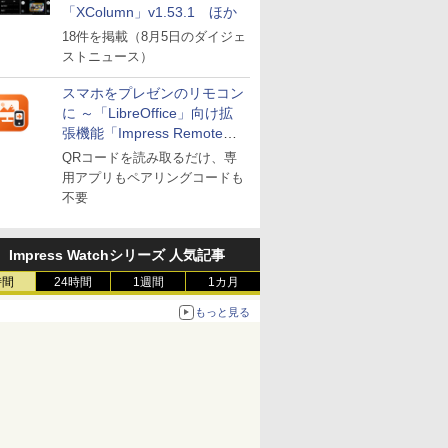
「XColumn」v1.53.1 ほか
18件を掲載（8月5日のダイジェ
ストニュース）
スマホをプレゼンのリモコン
に ～「LibreOffice」向け拡
張機能「Impress Remote」
が公開
QRコードを読み取るだけ、専
用アプリもペアリングコードも
不要
Impress Watchシリーズ 人気記事
時間
24時間
1週間
1カ月
もっと見る