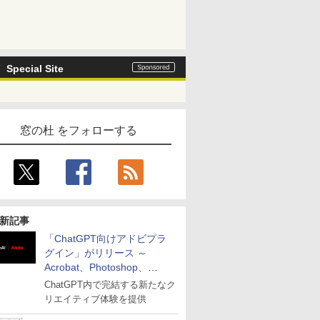
Special Site
窓の杜 をフォローする
新記事
「ChatGPT向けアドビプラ
グイン」がリリース ～
Acrobat、Photoshop、
Premiereなどの機能を1つの
ChatGPT内で完結する新たなク
プラグインに統合
リエイティブ体験を提供