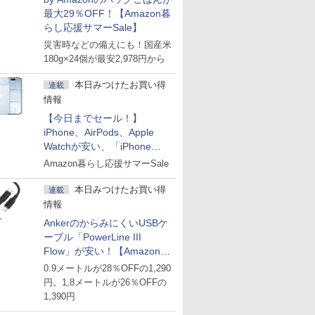
最大29％OFF！【Amazon暮
らし応援サマーSale】
災害時などの備えにも！国産米
180g×24個が最安2,978円から
本日みつけたお買い得
連載
情報
【今日までセール！】
iPhone、AirPods、Apple
Watchが安い、「iPhone
Air」256GB版が139,800円な
Amazon暮らし応援サマーSale
ど
本日みつけたお買い得
連載
情報
AnkerのからみにくいUSBケ
ーブル「PowerLine III
Flow」が安い！【Amazon暮
らし応援サマーSale】
0.9メートルが28％OFFの1,290
円。1,8メートルが26％OFFの
1,390円