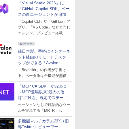
「Visual Studio 2026」に
「GitHub Copilot SDK」ベー
スの新エージェントが追加
「Copilot CLI」や「GitHub」ア
プリ、「VS Code」などと同じ
エンジン、プレビュー搭載
レビュー
純日本製、手軽にインターネ
ット経由のリモートデスクト
ップができる「Avalon
remote」
「Brynhildr」の作者が手掛け
る。ベータ版は全機能が無償
「MCP C# SDK」がv2.0に
～MCP登場以来“最大の改
訂”に対応、既定でステート
レスへ
セッションなしで対話的なツー
ルを実現する「MRTR」も
多機能マルチカラム型X（旧
称Twitter）ビューワー