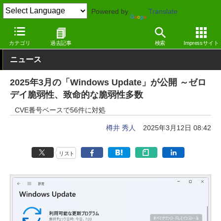
Powered by
Translate
窓の杜
セキュリティ
脆弱性
Windows
カテゴリ
過去記事
検索
Impressサイト
ニュース
2025年3月の「Windows Update」が公開 ～ゼロ
デイ脆弱性、致命的な脆弱性多数
CVE番号ベースで56件に対処
樽井 秀人
2025年3月12日 08:42
リスト