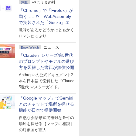
やじうまの杜
連載
「Chrome」で「Firefox」が
動く……!? WebAssembly
で実装された「Gecko」エン
ジン
意味があるかどうかはともかく
ロマンたっぷり
ニュース
Book Watch
「Claude」シリーズ第5世代
のプロンプトやモデルの選び
方を図解した書籍が無償公開
Anthropicの公式ドキュメント2
本を日本語で図解した『Claude
5世代 マスターガイド』
「Google マップ」でGemini
とのチャットで場所を探せる
機能が日本で提供開始
自然な会話形式で複雑な条件の
場所を探せる［マップに相談］
の対象国が拡大