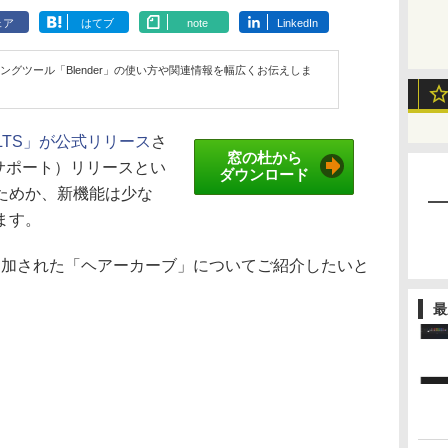
ェア
はてブ
note
LinkedIn
グツール「Blender」の使い方や関連情報を幅広くお伝えしま
3.3LTS」が公式リリース
さ
窓の杜から
サポート）リリースとい
ダウンロード
ためか、新機能は少な
ます。
く追加された「ヘアーカーブ」についてご紹介したいと
最