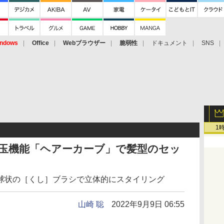
ndows
Office
Webブラウザー
脆弱性
ドキュメント
SNS
1
の目玉機能「ヘアーカーブ」で髪型のセッ
球状の［くし］ブラシで立体的にスタイリング
山崎 聡
2022年9月9日 06:55