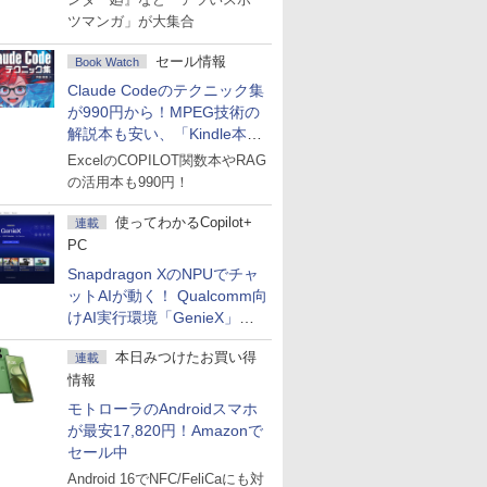
ツマンガ」が大集合
セール情報
Book Watch
Claude Codeのテクニック集
が990円から！MPEG技術の
解説本も安い、「Kindle本サ
マーセール」第2弾開始！
ExcelのCOPILOT関数本やRAG
の活用本も990円！
使ってわかるCopilot+
連載
PC
Snapdragon XのNPUでチャ
ットAIが動く！ Qualcomm向
けAI実行環境「GenieX」を
試してみた
本日みつけたお買い得
連載
情報
モトローラのAndroidスマホ
が最安17,820円！Amazonで
セール中
Android 16でNFC/FeliCaにも対