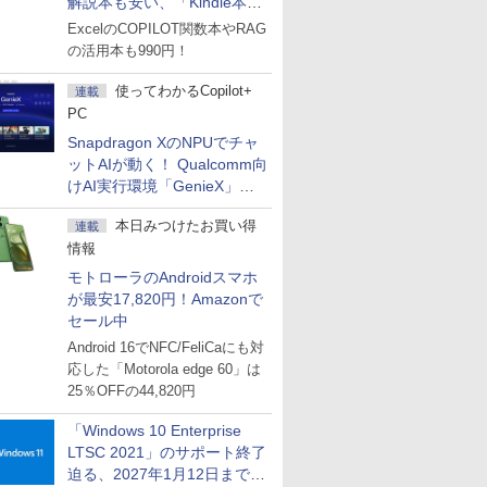
解説本も安い、「Kindle本サ
マーセール」第2弾開始！
ExcelのCOPILOT関数本やRAG
の活用本も990円！
使ってわかるCopilot+
連載
PC
Snapdragon XのNPUでチャ
ットAIが動く！ Qualcomm向
けAI実行環境「GenieX」を
試してみた
本日みつけたお買い得
連載
情報
モトローラのAndroidスマホ
が最安17,820円！Amazonで
セール中
Android 16でNFC/FeliCaにも対
応した「Motorola edge 60」は
25％OFFの44,820円
「Windows 10 Enterprise
LTSC 2021」のサポート終了
迫る、2027年1月12日まで