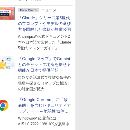
ニュース
Book Watch
「Claude」シリーズ第5世代
のプロンプトやモデルの選び
方を図解した書籍が無償公開
Anthropicの公式ドキュメント2
本を日本語で図解した『Claude
5世代 マスターガイド』
「Google マップ」でGemini
とのチャットで場所を探せる
機能が日本で提供開始
自然な会話形式で複雑な条件の
場所を探せる［マップに相談］
の対象国が拡大
「Google Chrome」に「致
命的」を含むセキュリティア
ップデート ～脆弱性41件に
対処
Windows/Mac環境には
v151.0.7922.108/.109が展開中