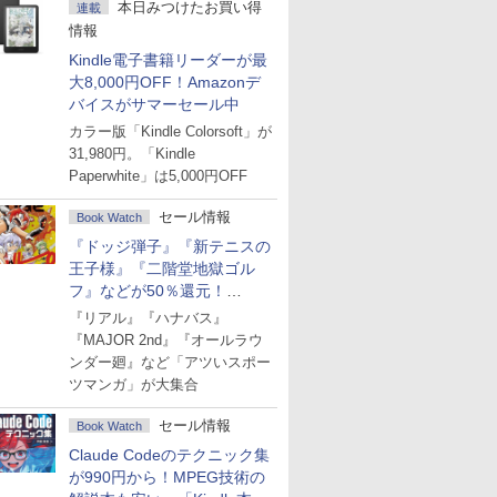
本日みつけたお買い得
連載
情報
Kindle電子書籍リーダーが最
大8,000円OFF！Amazonデ
バイスがサマーセール中
カラー版「Kindle Colorsoft」が
31,980円。「Kindle
Paperwhite」は5,000円OFF
セール情報
Book Watch
『ドッジ弾子』『新テニスの
王子様』『二階堂地獄ゴル
フ』などが50％還元！
Amazonマンガ週末セール
『リアル』『ハナバス』
『MAJOR 2nd』『オールラウ
ンダー廻』など「アツいスポー
ツマンガ」が大集合
セール情報
Book Watch
Claude Codeのテクニック集
が990円から！MPEG技術の