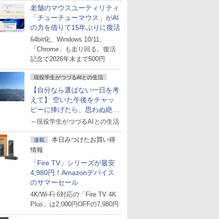
老舗のマウスユーティリティ
「チューチューマウス」がAI
の力を借りて15年ぶりに復活
64bit化、Windows 10/11、
「Chrome」も走り回る。復活
記念で2026年末まで500円
現役学生がつづるAIとの生活
【自分なら選ばない一日を考
えて】 空いた午後をチャッ
ピーに捧げたら、思わぬ絶景
に出会った話
～現役学生がつづるAIとの生活
本日みつけたお買い得
連載
情報
「Fire TV」シリーズが最安
4,980円！Amazonデバイス
のサマーセール
4K/Wi-Fi 6対応の「Fire TV 4K
Plus」は2,000円OFFの7,980円