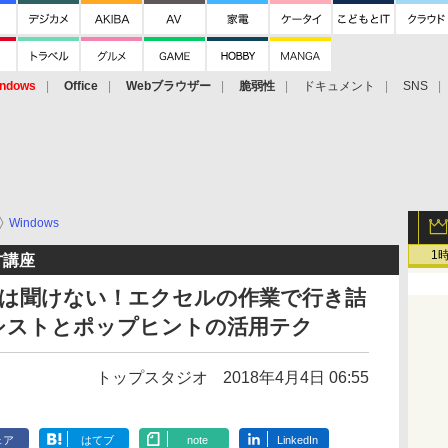
ndows
Office
Webブラウザー
脆弱性
ドキュメント
SNS
Windows
1
方講座
人には聞けない！エクセルの作業で行き詰
シストとポップヒントの活用テク
トップスタジオ
2018年4月4日 06:55
ェア
はてブ
note
LinkedIn