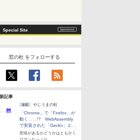
Special Site
窓の杜 をフォローする
新記事
やじうまの杜
連載
「Chrome」で「Firefox」が
動く……!? WebAssembly
で実装された「Gecko」エン
ジン
意味があるかどうかはともかく
ロマンたっぷり