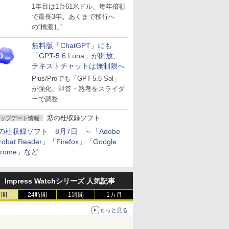
～ESUは9月1日から販売
1年目は1台61米ドル、毎年倍額
で最長3年。あくまで移行へ
の“橋渡し”
無料版「ChatGPT」にも
「GPT-5.6 Luna」が開放、
テキストチャットは無制限へ
Plus/Proでも「GPT-5.6 Sol」
が強化、即答・熟考をスライダ
ーで調整
窓の杜収録ソフト
ップデート情報
の杜収録ソフト 8月7日 ～「Adobe
robat Reader」「Firefox」「Google
hrome」など
Impress Watchシリーズ 人気記事
時間
24時間
1週間
1カ月
もっと見る