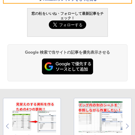
窓の杜をいいね・フォローして最新記事をチ
ェック！
Robloxギフトカード - 800 Robux 【限
生成AIパスポート公式テキスト 第４版
Amazon Kindle Paperwhite (16GB) 7イ
定バーチャルアイテムを含む】 【オンラ
ンチディスプレイ、色調調節ライト、12
インゲームコード】 ロブロックス | オン
週間持続バッテリー、広告なし、ブラッ
￥1,766
ラインコード版
ク
￥1,300
￥27,980
Google 検索で当サイトの記事を優先表示させる
AIイラスト表現辞典: 思い通りの絵を引き
出す プロンプトの言葉 AI画像生成シリー
Microsoft Office Home & Business 202
Amazon Kindle - 目に優しい、かさばら
ズ (はぴーイラストLabo)
4(最新 永続版)|オンラインコード版|Wind
ない、大きな画面で読みやすい、6週間持
ows11、10/mac対応|PC2台
続バッテリー、6インチディスプレイ電子
書籍リーダー、ブラック、16GB、広告な
￥480
し
￥39,582
￥19,980
ClaudeCode いちばんやさしい 教科書:
非エンジニア 初心者 素人 でも安心 使い
Robloxギフトカード - 2,000 Robux 【限
方 マニュアル AI副業にもコンテンツ作成
定バーチャルアイテムを含む】 【オンラ
にもKindle出版にも！ 非エンジニアのた
インゲームコード】 ロブロックス | オン
Kindle Paperwhite シグニチャーエディ
めのAIコーディング入門シリーズ
ラインコード版
ション (32GB) 7インチディスプレイ、明
るさ自動調整、色調調節ライト、12週間
持続バッテリー、広告なし、メタリック
￥99
￥3,200