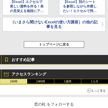
ブラック
【Excel】エクセルで
【Excel】別のシート
美しい資料を作る！表
を参照しながら作業し
￥32,980
の見栄えを格段にアッ
たい！エクセルで同じ
1冊ですべて身につくHTML & CSSとWe
Robloxギフトカード - 1000 Robux 【限
プさせるための4つの
ブック内の複数のシー
bデザイン入門講座［第2版］
定バーチャルアイテムを含む】 【オンラ
鉄則
トを並べて表示するテ
インゲームコード】 ロブロックス |オン
［いまさら聞けないExcelの使い方講座］の他の記
ラインコード版
Amazon Kindle Colorsoft | 16GBストレ
￥2,326
ク
事を見る
ージ、防水、7インチカラーディスプレ
イ、色調調節ライト、最大8週間持続バッ
￥1,600
テリー、広告無し、ブラック (2025年発
売)
FM TOWNS ハイパー・カタログ: 本体ハ
トップページに戻る
ードウェア・市販ソフトウェアのパーフ
Windows版 | Minecraft (マインクラフ
￥39,980
ェクトリストと最新エミュレータ紹介
ト): Java & Bedrock Edition | オンライ
ンコード版
￥1,600
おすすめ記事
New Amazon Kindle Scribe Colorsoft |
￥3,600
11インチカラーディスプレイ、64GBスト
レージ、ノート機能搭載、明るさ自動調
アクセスランキング
整、色調調節ライト、プレミアムペン付
き、グラファイト
1時間
24時間
1週間
1カ月
￥115,980
もっと見る
窓の杜 をフォローする