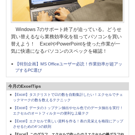
Windows 7のサポート終了が迫っている。どうせ
買い替えるなら業務効率化を狙ってパソコンを買い
替えよう！ ExcelやPowerPointを使った作業が一
気に快適になるパソコンのスペックを確認！
【特別企画】MS Officeユーザー必読！作業効率が超アッ
プするPC選び
今月のExcelTips
【Excel】タスクリストで☑の数を自動集計したい！エクセルでチェ
ックマークの数を数えるテクニック
【Excel】データのトップテン抽出やセル色でのデータ抽出を実行！
エクセルのオートフィルターの便利な上級テク
【Excel】エクセルで美しい資料を作る！表の見栄えを格段にアップ
させるための4つの鉄則
【Excel】このグラフ、エクセルで作ったの？エクセルの棒グラフや