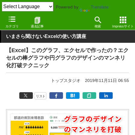
Powered by
Translate
窓の杜
オフィス・ドキュメント
オフィス
Windows
カテゴリ
過去記事
検索
Impressサイト
いまさら聞けないExcelの使い方講座
【Excel】このグラフ、エクセルで作ったの？エク
セルの棒グラフや円グラフのデザインのマンネリ
化打破テクニック
トップスタジオ
2019年11月11日 06:55
リスト