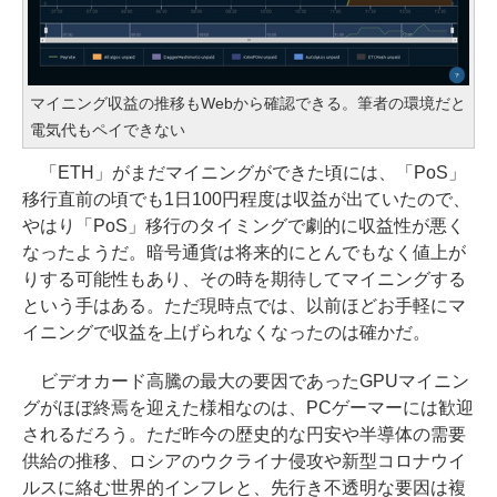
マイニング収益の推移もWebから確認できる。筆者の環境だと
電気代もペイできない
「ETH」がまだマイニングができた頃には、「PoS」
移行直前の頃でも1日100円程度は収益が出ていたので、
やはり「PoS」移行のタイミングで劇的に収益性が悪く
なったようだ。暗号通貨は将来的にとんでもなく値上が
りする可能性もあり、その時を期待してマイニングする
という手はある。ただ現時点では、以前ほどお手軽にマ
イニングで収益を上げられなくなったのは確かだ。
ビデオカード高騰の最大の要因であったGPUマイニン
グがほぼ終焉を迎えた様相なのは、PCゲーマーには歓迎
されるだろう。ただ昨今の歴史的な円安や半導体の需要
供給の推移、ロシアのウクライナ侵攻や新型コロナウイ
ルスに絡む世界的インフレと、先行き不透明な要因は複