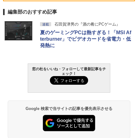
Core i5/16GB/SSD 512GB/ホワイト) FM
VWK3E15W_AZ
編集部のおすすめ記事
￥120,000
生成AIパスポート公式テキスト 第４版
Amazon Kindle Paperwhite (16GB) 7イ
石田賀津男の『酒の肴にPCゲーム』
連載
ンチディスプレイ、色調調節ライト、12
夏のゲーミングPCは熱すぎる！「MSI Af
週間持続バッテリー、広告なし、ブラッ
￥1,766
ク
terburner」でビデオカードを省電力・低
発熱に
￥27,980
AIイラスト表現辞典: 思い通りの絵を引き
出す プロンプトの言葉 AI画像生成シリー
Amazon Kindle - 目に優しい、かさばら
窓の杜をいいね・フォローして最新記事をチ
ズ (はぴーイラストLabo)
ない、大きな画面で読みやすい、6週間持
ェック！
続バッテリー、6インチディスプレイ電子
書籍リーダー、ブラック、16GB、広告な
￥480
し
￥19,980
ClaudeCode いちばんやさしい 教科書:
非エンジニア 初心者 素人 でも安心 使い
Google 検索で当サイトの記事を優先表示させる
方 マニュアル AI副業にもコンテンツ作成
にもKindle出版にも！ 非エンジニアのた
Kindle Paperwhite シグニチャーエディ
めのAIコーディング入門シリーズ
ション (32GB) 7インチディスプレイ、明
るさ自動調整、色調調節ライト、12週間
持続バッテリー、広告なし、メタリック
￥99
ジェード