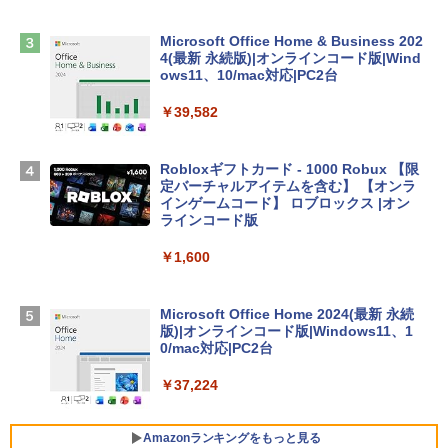
￥2,952
Microsoft Office Home & Business 202
4(最新 永続版)|オンラインコード版|Wind
Apple 2026 MacBook Air M5チップ搭載
ows11、10/mac対応|PC2台
13インチノートブック：AIとApple Intell
igence、13.6インチLiquid Retinaディ
￥39,582
スプレイ、24GBユニファイドメモリ、1
TB SSD、12MPセンターフレームカメ
ラ、Touch ID - ミッドナイト + 3年延長
Robloxギフトカード - 1000 Robux 【限
AppleCare+ for 13インチMacBook Air
定バーチャルアイテムを含む】 【オンラ
(M5)|ダウンロード版
インゲームコード】 ロブロックス |オン
ラインコード版
￥347,600
￥1,600
【Amazon.co.jp限定】 HP ノートパソコ
ン 15-fd 15.6インチ 16GBメモリ 512GB
Microsoft Office Home 2024(最新 永続
SSD インテル Core 5
版)|オンラインコード版|Windows11、1
0/mac対応|PC2台
￥129,800
￥37,224
FMV ノートパソコン WE1-K3 (MS 365 P
ersonal/Copilotキー搭載/Win 11/15.6型/
Amazonランキングをもっと見る