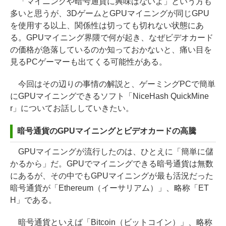
「マイニングや暗号通貨に興味はないよ」という方も
多いと思うが、3DゲームとGPUマイニングが同じGPU
を使用する以上、関係性は切っても切れない状態にあ
る。GPUマイニング界隈で何が起き、なぜビデオカード
の価格が急落しているのか知っておかないと、痛い目を
見るPCゲーマーも出てくる可能性がある。
今回はその辺りの事情の解説と、ゲーミングPCで簡単
にGPUマイニングできるソフト「NiceHash QuickMine
r」についてお話ししていきたい。
暗号通貨のGPUマイニングとビデオカードの高騰
GPUマイニングが流行したのは、ひとえに「簡単に儲
かるから」だ。GPUでマイニングできる暗号通貨は無数
にあるが、その中でもGPUマイニングが最も活況だった
暗号通貨が「Ethereum（イーサリアム）」、略称「ET
H」である。
暗号通貨といえば「Bitcoin（ビットコイン）」、略称