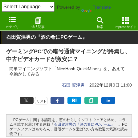
Powered by
Translate
窓の杜
エンタメ
ゲーム
Windows
カテゴリ
過去記事
検索
Impressサイト
石田賀津男の『酒の肴にPCゲーム』
ゲーミングPCでの暗号通貨マイニングが終焉し、
中古ビデオカードが激安に？
簡単マイニングソフト「NiceHash QuickMiner」を、あえて
今動かしてみる
石田 賀津男
2022年12月9日 11:00
リスト
PCゲームに関する話題を、窓の杜らしくソフトウェアと絡め、コラ
ム形式でお届けする連載「
石田賀津男の『酒の肴にPCゲーム』
」。PC
ゲームファンはもちろん、普段ゲームを遊ばない方も歓迎の気楽な読み
物です。