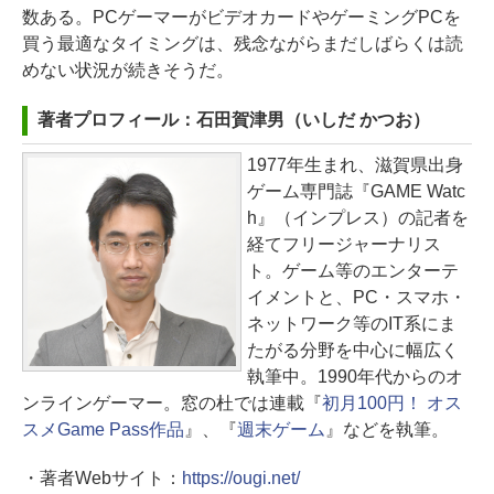
数ある。PCゲーマーがビデオカードやゲーミングPCを
買う最適なタイミングは、残念ながらまだしばらくは読
めない状況が続きそうだ。
著者プロフィール：石田賀津男（いしだ かつお）
1977年生まれ、滋賀県出身
ゲーム専門誌『GAME Watc
h』（インプレス）の記者を
経てフリージャーナリス
ト。ゲーム等のエンターテ
イメントと、PC・スマホ・
ネットワーク等のIT系にま
たがる分野を中心に幅広く
執筆中。1990年代からのオ
ンラインゲーマー。窓の杜では連載『
初月100円！ オス
スメGame Pass作品
』、『
週末ゲーム
』などを執筆。
・著者Webサイト：
https://ougi.net/