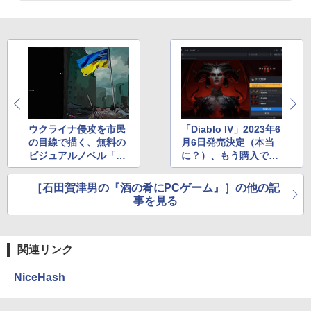
￥32,980
FM TOWNS ハイパー・カタログ: 本体ハ
ードウェア・市販ソフトウェアのパーフ
ェクトリストと最新エミュレータ紹介
Amazon Kindle Colorsoft | 16GBストレ
ージ、防水、7インチカラーディスプレ
￥1,600
イ、色調調節ライト、最大8週間持続バッ
テリー、広告無し、ブラック (2025年発
売)
1冊ですべて身につくHTML & CSSとWe
bデザイン入門講座［第2版］
ウクライナ侵攻を市民
「Diablo IV」2023年6
￥39,980
の目線で描く、無料の
月6日発売決定（本当
￥2,326
ビジュアルノベル「Uk
に？）、もう購入でき
raine War Stories」
る3つのエディション
New Amazon Kindle Scribe Colorsoft |
はどれを買うべき？
［石田賀津男の『酒の肴にPCゲーム』］の他の記
11インチカラーディスプレイ、64GBスト
レージ、ノート機能搭載、明るさ自動調
事を見る
整、色調調節ライト、プレミアムペン付
き、グラファイト
関連リンク
￥115,980
NiceHash