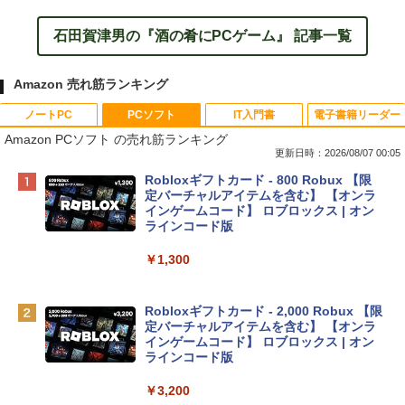
石田賀津男の『酒の肴にPCゲーム』 記事一覧
Amazon 売れ筋ランキング
ノートPC
PCソフト
IT入門書
電子書籍リーダー
Amazon PCソフト の売れ筋ランキング
更新日時：2026/08/07 00:05
Apple 2026 MacBook Neo A18 Proチッ
Robloxギフトカード - 800 Robux 【限
プ搭載13インチノートブック：AIとAppl
定バーチャルアイテムを含む】 【オンラ
e Intelligence、Liquid Retinaディスプ
インゲームコード】 ロブロックス | オン
レイ、8GBメモリ、512GB SSD、1080p
ラインコード版
FaceTime HDカメラ、Touch ID - インデ
ィゴ + 3年延長 AppleCare+ for 13インチ
￥1,300
MacBook Neo(A18 Pro)|ダウンロード版
￥162,598
Robloxギフトカード - 2,000 Robux 【限
定バーチャルアイテムを含む】 【オンラ
インゲームコード】 ロブロックス | オン
tomtoc 360°保護 15.6 16インチ パソコ
ラインコード版
ンケース Dell NEC Lavie ASUS HP dyna
book Lenovo対応
￥3,200