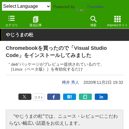
Powered by
Translate
窓の杜
プログラミング
プログラミング
Linux
カテゴリ
過去記事
検索
Impressサイト
やじうまの杜
Chromebookを買ったので「Visual Studio
Code」をインストールしてみました
“.deb”パッケージがプレビュー提供されているので、
［Linux（ベータ版）］を有効化するだけ
樽井 秀人
2020年11月2日 19:32
リスト
“やじうまの杜”では、ニュース・レビューにこだわ
らない幅広い話題をお伝えします。