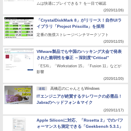
ムは快適にプレイできる？ を一目で確認
(2020/11/26)
「CrystalDiskMark 8」がリリース！自作UIラ
イブラリ「Project Priscilla」を採用
定番の無償ストレージベンチマークソフト
(2020/11/25)
VMware製品でも中国のハッキング大会で発表
された脆弱性を修正 ～深刻度“Critical”
「ESXi」「Workstation 15」「Fusion 11」などが
影響
(2020/11/20)
高橋忍のにゃんともWindows
連載
ITエンジニアが絶賛するテレワークの必需品！
Jabraのヘッドフォン＆マイク
(2020/11/17)
Apple Siliconに対応、「Rosetta 2」でのパフ
ォーマンスも測定できる「Geekbench 5.3.1」