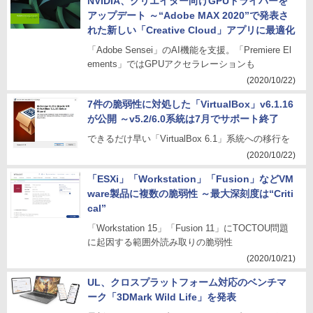
NVIDIA、クリエイター向けGPUドライバーを
アップデート ～“Adobe MAX 2020”で発表さ
れた新しい「Creative Cloud」アプリに最適化
「Adobe Sensei」のAI機能を支援。「Premiere El
ements」ではGPUアクセラレーションも
(2020/10/22)
7件の脆弱性に対処した「VirtualBox」v6.1.16
が公開 ～v5.2/6.0系統は7月でサポート終了
できるだけ早い「VirtualBox 6.1」系統への移行を
(2020/10/22)
「ESXi」「Workstation」「Fusion」などVM
ware製品に複数の脆弱性 ～最大深刻度は“Criti
cal”
「Workstation 15」「Fusion 11」にTOCTOU問題
に起因する範囲外読み取りの脆弱性
(2020/10/21)
UL、クロスプラットフォーム対応のベンチマ
ーク「3DMark Wild Life」を発表