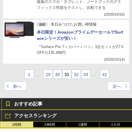
最新のスマホ・タブレット・ノートブックのグラ
フィックス性能をテストし、比較できる
(2020/10/16)
本日みつけたお買い得情報
連載
本日限定！AmazonプライムデーセールでSurf
aceシリーズが安い！
『Surface Pro 7＋カバー＋ペン』3点セットが27％
OFFの135,498円
(2020/10/14)
1
…
29
30
31
32
33
…
42
前へ
次へ
おすすめ記事
アクセスランキング
1時間
24時間
1週間
1カ月