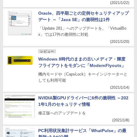
(2021/1/22)
Oracle、四半期ごとの定例セキュリティアップ
デート ～「Java SE」の脆弱性は1件
「Update 281」へのアップデートを。「VirtualBo
x」では17件の脆弱性に対処
(2021/1/20)
レビュー
Windows 8時代のままの古いメディア・輝度
フライアウトをモダンに「ModernFlyouts」
機内モードや［CapsLock］キーインジケーターと
しても利用可能
(2021/1/14)
NVIDIA製GPUドライバーに6件の脆弱性 ～202
1年1月のセキュリティ情報
修正版へのアップデートを
(2021/1/8)
PC利用状況集計サービス「WhatPulse」の最