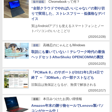
Chromebookって何？
集中連載
“全部クラウドでやればいいじゃない”の割り切
りで実現した、ストレスフリー・低価格なデバ
イス
実はAndroidアプリも使えるスマートフォンとノー
トパソコンのいいとこどり
(2020/12/28)
高橋忍のにゃんともWindows
連載
取説にも書いていない！テレワーク時代の最強
ヘッドセットAfterShokz OPENCOMMの裏技
(2020/12/25)
「PCMark 8」のサポートが2021年1月14日で
終了 ～「3DMark」の一部テストなども
旧製品は無保証となるが、無償で解放される
(2020/12/17)
本日みつけたお買い得情報
連載
Amazon年末の贈り物セールでLenovo製パソ
コンがセール中！