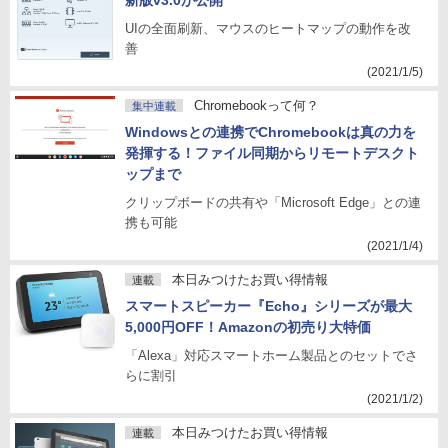
新版v3.0が公開
UIの全面刷新、マウスのヒートマップの動作を改
善
(2021/1/5)
Chromebookって何？
集中連載
Windowsとの連携でChromebookは真の力を
発揮する！ファイル同期からリモートデスクト
ップまで
クリップボードの共有や「Microsoft Edge」との連
携も可能
(2021/1/4)
本日みつけたお買い得情報
連載
スマートスピーカー『Echo』シリーズが最大
5,000円OFF！Amazonの初売り大特価
「Alexa」対応スマートホーム製品とのセットでさ
らに割引
(2021/1/2)
本日みつけたお買い得情報
連載