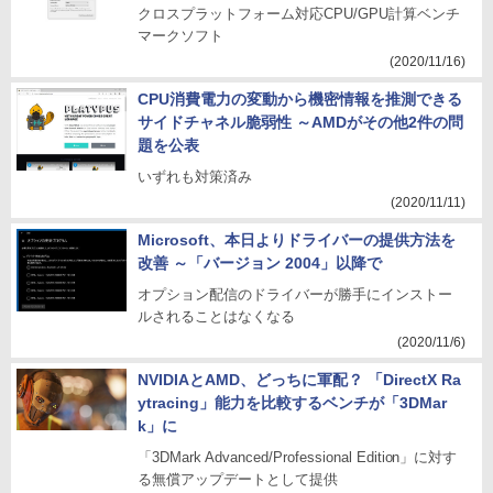
クロスプラットフォーム対応CPU/GPU計算ベンチ
マークソフト
(2020/11/16)
CPU消費電力の変動から機密情報を推測できる
サイドチャネル脆弱性 ～AMDがその他2件の問
題を公表
いずれも対策済み
(2020/11/11)
Microsoft、本日よりドライバーの提供方法を
改善 ～「バージョン 2004」以降で
オプション配信のドライバーが勝手にインストー
ルされることはなくなる
(2020/11/6)
NVIDIAとAMD、どっちに軍配？ 「DirectX Ra
ytracing」能力を比較するベンチが「3DMar
k」に
「3DMark Advanced/Professional Edition」に対す
る無償アップデートとして提供