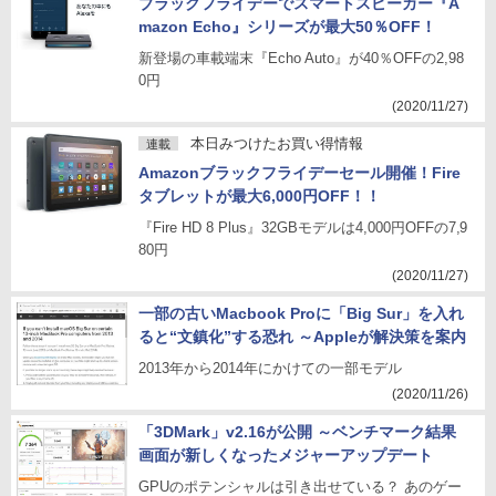
ブラックフライデーでスマートスピーカー『A
mazon Echo』シリーズが最大50％OFF！
新登場の車載端末『Echo Auto』が40％OFFの2,98
0円
(2020/11/27)
本日みつけたお買い得情報
連載
Amazonブラックフライデーセール開催！Fire
タブレットが最大6,000円OFF！！
『Fire HD 8 Plus』32GBモデルは4,000円OFFの7,9
80円
(2020/11/27)
一部の古いMacbook Proに「Big Sur」を入れ
ると“文鎮化”する恐れ ～Appleが解決策を案内
2013年から2014年にかけての一部モデル
(2020/11/26)
「3DMark」v2.16が公開 ～ベンチマーク結果
画面が新しくなったメジャーアップデート
GPUのポテンシャルは引き出せている？ あのゲー