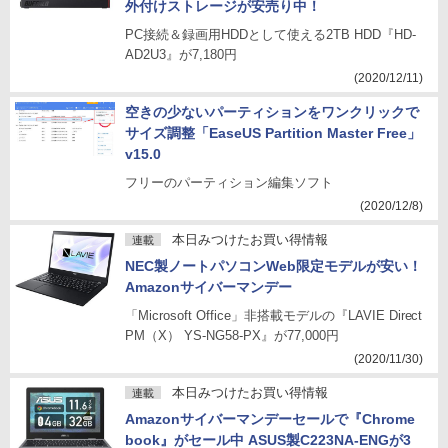
外付けストレージが安売り中！
PC接続＆録画用HDDとして使える2TB HDD『HD-
AD2U3』が7,180円
(2020/12/11)
空きの少ないパーティションをワンクリックで
サイズ調整「EaseUS Partition Master Free」
v15.0
フリーのパーティション編集ソフト
(2020/12/8)
本日みつけたお買い得情報
連載
NEC製ノートパソコンWeb限定モデルが安い！
Amazonサイバーマンデー
「Microsoft Office」非搭載モデルの『LAVIE Direct
PM（X） YS-NG58-PX』が77,000円
(2020/11/30)
本日みつけたお買い得情報
連載
Amazonサイバーマンデーセールで『Chrome
book』がセール中 ASUS製C223NA-ENGが3