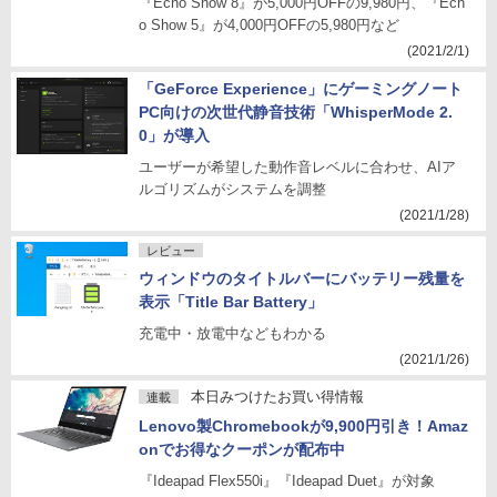
『Echo Show 8』が5,000円OFFの9,980円、『Ech
o Show 5』が4,000円OFFの5,980円など
(2021/2/1)
「GeForce Experience」にゲーミングノート
PC向けの次世代静音技術「WhisperMode 2.
0」が導入
ユーザーが希望した動作音レベルに合わせ、AIア
ルゴリズムがシステムを調整
(2021/1/28)
レビュー
ウィンドウのタイトルバーにバッテリー残量を
表示「Title Bar Battery」
充電中・放電中などもわかる
(2021/1/26)
本日みつけたお買い得情報
連載
Lenovo製Chromebookが9,900円引き！Amaz
onでお得なクーポンが配布中
『Ideapad Flex550i』『Ideapad Duet』が対象