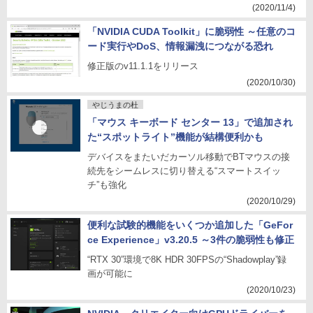
(2020/11/4)
「NVIDIA CUDA Toolkit」に脆弱性 ～任意のコ
ード実行やDoS、情報漏洩につながる恐れ
修正版のv11.1.1をリリース
(2020/10/30)
やじうまの杜
「マウス キーボード センター 13」で追加され
た“スポットライト”機能が結構便利かも
デバイスをまたいだカーソル移動でBTマウスの接
続先をシームレスに切り替える“スマートスイッ
チ”も強化
(2020/10/29)
便利な試験的機能をいくつか追加した「GeFor
ce Experience」v3.20.5 ～3件の脆弱性も修正
“RTX 30”環境で8K HDR 30FPSの“Shadowplay”録
画が可能に
(2020/10/23)