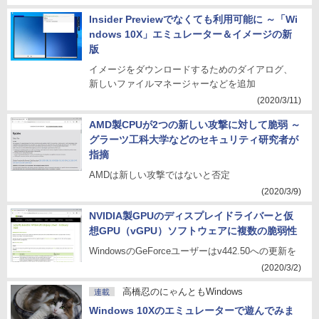
Insider Previewでなくても利用可能に ～「Wi
ndows 10X」エミュレーター＆イメージの新
版
イメージをダウンロードするためのダイアログ、
新しいファイルマネージャーなどを追加
(2020/3/11)
AMD製CPUが2つの新しい攻撃に対して脆弱 ～
グラーツ工科大学などのセキュリティ研究者が
指摘
AMDは新しい攻撃ではないと否定
(2020/3/9)
NVIDIA製GPUのディスプレイドライバーと仮
想GPU（vGPU）ソフトウェアに複数の脆弱性
WindowsのGeForceユーザーはv442.50への更新を
(2020/3/2)
高橋忍のにゃんともWindows
連載
Windows 10Xのエミュレーターで遊んでみま