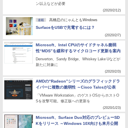
ン以上などが必要
(2020/2/12)
高橋忍のにゃんともWindows
連載
SurfaceをUSBで充電するには？
(2020/2/7)
Microsoft、Intel CPUのサイドチャネル脆弱
性“MDS”を緩和するマイクロコード更新を案内
Denverton、Sandy Bridge、Whiskey Lake Uなどが
新たに対象に
(2020/2/3)
AMDの“Radeon”シリーズのグラフィックドラ
イバーに複数の脆弱性 ～Cisco Talosが公表
「VMware Workstation」のゲストOSからホストO
Sを攻撃可能。修正版への更新を
(2020/1/23)
Microsoft、Surface Duo対応のプレビューSD
Kをリリース ～Windows 10X向けも来月公開