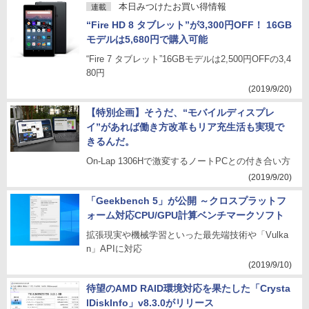
本日みつけたお買い得情報
連載
“Fire HD 8 タブレット”が3,300円OFF！ 16GB
モデルは5,680円で購入可能
“Fire 7 タブレット”16GBモデルは2,500円OFFの3,4
80円
(2019/9/20)
【特別企画】そうだ、“モバイルディスプレ
イ”があれば働き方改革もリア充生活も実現で
きるんだ。
On-Lap 1306Hで激変するノートPCとの付き合い方
(2019/9/20)
「Geekbench 5」が公開 ～クロスプラットフ
ォーム対応CPU/GPU計算ベンチマークソフト
拡張現実や機械学習といった最先端技術や「Vulka
n」APIに対応
(2019/9/10)
待望のAMD RAID環境対応を果たした「Crysta
lDiskInfo」v8.3.0がリリース