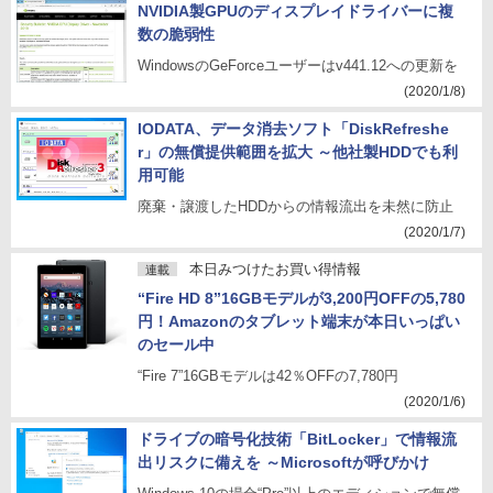
NVIDIA製GPUのディスプレイドライバーに複
数の脆弱性
WindowsのGeForceユーザーはv441.12への更新を
(2020/1/8)
IODATA、データ消去ソフト「DiskRefreshe
r」の無償提供範囲を拡大 ～他社製HDDでも利
用可能
廃棄・譲渡したHDDからの情報流出を未然に防止
(2020/1/7)
本日みつけたお買い得情報
連載
“Fire HD 8”16GBモデルが3,200円OFFの5,780
円！Amazonのタブレット端末が本日いっぱい
のセール中
“Fire 7”16GBモデルは42％OFFの7,780円
(2020/1/6)
ドライブの暗号化技術「BitLocker」で情報流
出リスクに備えを ～Microsoftが呼びかけ