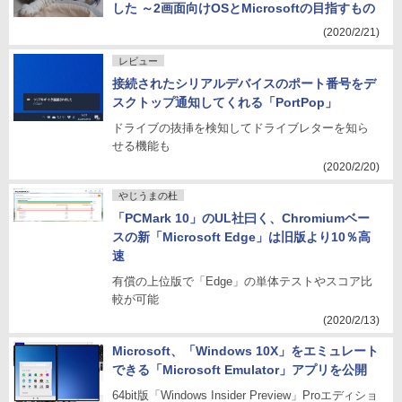
した ～2画面向けOSとMicrosoftの目指すもの
(2020/2/21)
レビュー
接続されたシリアルデバイスのポート番号をデ
スクトップ通知してくれる「PortPop」
ドライブの抜挿を検知してドライブレターを知ら
せる機能も
(2020/2/20)
やじうまの杜
「PCMark 10」のUL社曰く、Chromiumベー
スの新「Microsoft Edge」は旧版より10％高
速
有償の上位版で「Edge」の単体テストやスコア比
較が可能
(2020/2/13)
Microsoft、「Windows 10X」をエミュレート
できる「Microsoft Emulator」アプリを公開
64bit版「Windows Insider Preview」Proエディショ