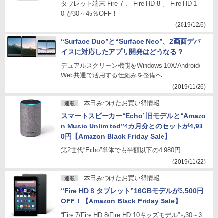
タブレット端末”Fire 7”、”Fire HD 8”、”Fire HD 1
0”が30～45％OFF！
(2019/12/6)
“Surface Duo”と“Surface Neo”、2画面デバ
イスに対応したアプリ開発はどうなる？
デュアルスクリーン機能をWindows 10X/Android/
Web共通で活用する仕組みを整備へ
(2019/11/26)
本日みつけたお買い得情報
連載
スマートスピーカー“Echo”旧モデルと“Amazo
n Music Unlimited”4カ月分とのセットが4,98
0円【Amazon Black Friday Sale】
第2世代“Echo”単体でも半額以下の4,980円
(2019/11/22)
本日みつけたお買い得情報
連載
“Fire HD 8 タブレット”16GBモデルが3,500円
OFF！【Amazon Black Friday Sale】
“Fire 7/Fire HD 8/Fire HD 10キッズモデル”も30～3