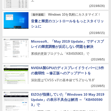
上
(2019/8/26)
Windows 10を気軽にカスタマイズ！
集中連載
音量と輝度のコントロールをもっとスタイリッ
シュに
(2019/8/15)
Microsoft、「May 2019 Update」でディスプ
レイの輝度調整が反応しない問題を解決
累積的更新プログラム「KB4505903」で
(2019/8/5)
NVIDIA製GPUのディスプレイドライバーに5件
の脆弱性 ～修正版へのアップデートを
深刻度は“CVSS v3”の基本値で“5.2”から“8.8”
(2019/8/5)
EIZOが指摘していた「Windows 10 May 2019
Update」の表示不具合は解消 ～「KB450590
3」で