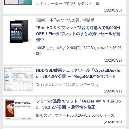
エミュレーターでアプリをテスト可能
(2020/1/23)
本日みつけたお買い得情報
連載
“Fire HD 8 タブレット”2台同時購入で5,000円
OFF！Fireタブレットのまとめ買いセールが開
催中
16GBモデル×2で12,960円、32GBモデル×2で16,96
0円
(2020/1/22)
HDD/SSD健康チェックツール「CrystalDiskInf
o」v8.4.0が公開 ～“MegaRAID”をサポート
“Shizuku Edition”には新しいテーマも
(2020/1/21)
フリーの仮想PCソフト「Oracle VM VirtualBo
x」v6.1.2が公開 ～脆弱性を修正
旧版のアップデートv6.0.16/v5.2.36もリリース
(2020/1/16)