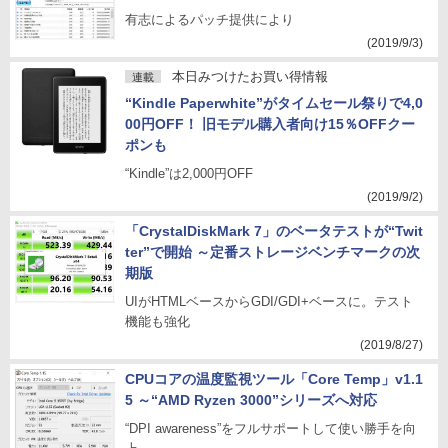
有志によるパッチ提供により
(2019/9/3)
本日みつけたお買い得情報
連載
“Kindle Paperwhite”がタイムセール祭りで4,0
00円OFF！ 旧モデル購入者向け15％OFFクー
ポンも
“Kindle”は2,000円OFF
(2019/9/2)
「CrystalDiskMark 7」のベータテストが“Twit
ter”で開始 ～定番ストレージベンチマークの次
期版
UIがHTMLベースからGDI/GDI+ベースに。テスト
機能も強化
(2019/8/27)
CPUコアの温度監視ツール「Core Temp」v1.1
5 ～“AMD Ryzen 3000”シリーズへ対応
“DPI awareness”をフルサポートして使い勝手を向