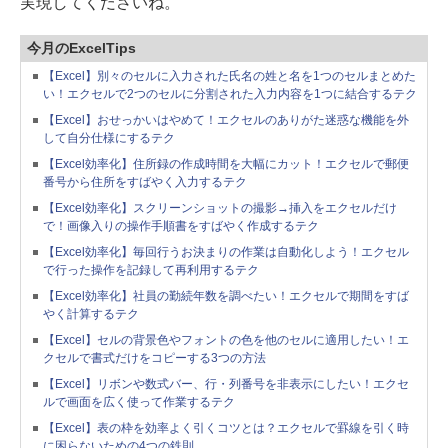
実現してくださいね。
今月のExcelTips
【Excel】別々のセルに入力された氏名の姓と名を1つのセルまとめた
い！エクセルで2つのセルに分割された入力内容を1つに結合するテク
【Excel】おせっかいはやめて！エクセルのありがた迷惑な機能を外
して自分仕様にするテク
【Excel効率化】住所録の作成時間を大幅にカット！エクセルで郵便
番号から住所をすばやく入力するテク
【Excel効率化】スクリーンショットの撮影→挿入をエクセルだけ
で！画像入りの操作手順書をすばやく作成するテク
【Excel効率化】毎回行うお決まりの作業は自動化しよう！エクセル
で行った操作を記録して再利用するテク
【Excel効率化】社員の勤続年数を調べたい！エクセルで期間をすば
やく計算するテク
【Excel】セルの背景色やフォントの色を他のセルに適用したい！エ
クセルで書式だけをコピーする3つの方法
【Excel】リボンや数式バー、行・列番号を非表示にしたい！エクセ
ルで画面を広く使って作業するテク
【Excel】表の枠を効率よく引くコツとは？エクセルで罫線を引く時
に困らないための4つの鉄則