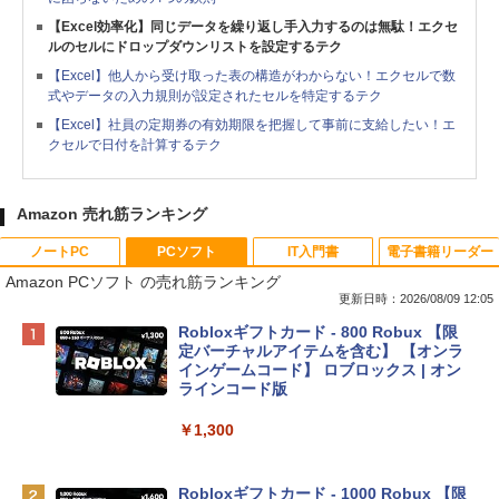
【Excel効率化】同じデータを繰り返し手入力するのは無駄！エクセ
ルのセルにドロップダウンリストを設定するテク
【Excel】他人から受け取った表の構造がわからない！エクセルで数
式やデータの入力規則が設定されたセルを特定するテク
【Excel】社員の定期券の有効期限を把握して事前に支給したい！エ
クセルで日付を計算するテク
Amazon 売れ筋ランキング
ノートPC
PCソフト
IT入門書
電子書籍リーダー
Amazon PCソフト の売れ筋ランキング
更新日時：2026/08/09 12:05
Apple 2026 MacBook Neo A18 Proチッ
Robloxギフトカード - 800 Robux 【限
プ搭載13インチノートブック：AIとAppl
定バーチャルアイテムを含む】 【オンラ
e Intelligenceのために設計、Liquid Ret
インゲームコード】 ロブロックス | オン
inaディスプレイ、8GBユニファイドメモ
ラインコード版
リ、256GB SSDストレージ、1080p Fac
eTime HDカメラ - インディゴ
￥1,300
￥119,800
Robloxギフトカード - 1000 Robux 【限