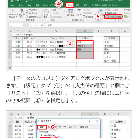
［データの入力規則］ダイアログボックスが表示され
ます。［設定］タブ（⑥）の［入力値の種類］の欄には
［リスト］（⑦）を選択し、［元の値］の欄には工程表
のセル範囲（⑧）を指定します。