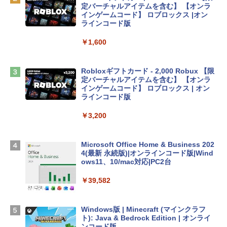
定バーチャルアイテムを含む】 【オンラ
tomtoc 360°保護 15.6 16インチ パソコ
インゲームコード】 ロブロックス |オン
ンケース Dell NEC Lavie ASUS HP dyna
ラインコード版
book Lenovo対応
￥1,600
￥2,952
Robloxギフトカード - 2,000 Robux 【限
Apple 2026 MacBook Air M5チップ搭載
定バーチャルアイテムを含む】 【オンラ
13インチノートブック：AIとApple Intell
インゲームコード】 ロブロックス | オン
igence、13.6インチLiquid Retinaディ
ラインコード版
スプレイ、16GBユニファイドメモリ、1
TB SSDストレージ、12MPセンターフレ
￥3,200
ームカメラ、日本語キーボード、Touch I
D - ミッドナイト
Microsoft Office Home & Business 202
￥278,800
4(最新 永続版)|オンラインコード版|Wind
ows11、10/mac対応|PC2台
【Amazon.co.jp限定】 HP ノートパソコ
￥39,582
ン 15-fd 15.6インチ 16GBメモリ 512GB
SSD インテル Core 5
Windows版 | Minecraft (マインクラフ
￥129,800
ト): Java & Bedrock Edition | オンライ
ンコード版