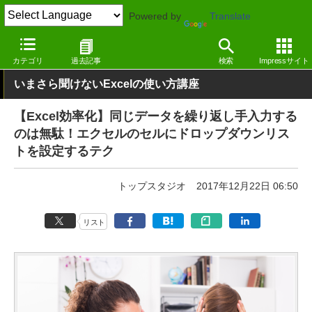
Powered by
Translate
窓の杜
オフィス・ドキュメント
オフィス
Windows
カテゴリ
過去記事
検索
Impressサイト
いまさら聞けないExcelの使い方講座
【Excel効率化】同じデータを繰り返し手入力する
のは無駄！エクセルのセルにドロップダウンリス
トを設定するテク
トップスタジオ
2017年12月22日 06:50
リスト