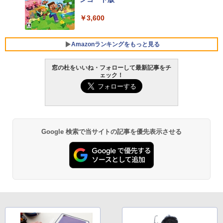
FMV ノートパソコン WE1-K3 (MS 365 P
￥3,600
ersonal/Copilotキー搭載/Win 11/15.6型/
Core i5/16GB/SSD 512GB/ホワイト) FM
VWK3E15W_AZ
Amazonランキングをもっと見る
￥139,880
窓の杜をいいね・フォローして最新記事をチ
ェック！
生成AIパスポート公式テキスト 第４版
Amazon Kindle - 目に優しい、かさばら
ない、大きな画面で読みやすい、6週間持
続バッテリー、6インチディスプレイ電子
￥1,766
書籍リーダー、マッチャ、16GB、広告な
し
Google 検索で当サイトの記事を優先表示させる
￥16,980
1冊ですべて身につくHTML & CSSとWe
bデザイン入門講座［第2版］
Kindle Paperwhite シグニチャーエディ
ション (32GB) 7インチディスプレイ、明
￥1,292
るさ自動調整、色調調節ライト、12週間
持続バッテリー、広告なし、メタリック
ブラック
ClaudeCode いちばんやさしい 教科書:
￥27,980
非エンジニア 初心者 素人 でも安心 使い