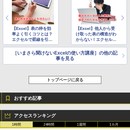
方 マニュアル AI副業にもコンテンツ作成
にもKindle出版にも！ 非エンジニアのた
めのAIコーディング入門シリーズ
Amazon Kindle Paperwhite (16GB) 7イ
ンチディスプレイ、色調調節ライト、12
￥99
週間持続バッテリー、広告なし、ブラッ
ク
【Excel】表の枠を効
【Excel】他人から受
率よく引くコツとは？
け取った表の構造がわ
￥22,980
エクセルで罫線を引く
からない！エクセルで
AIイラスト表現辞典: 思い通りの絵を引き
出す プロンプトの言葉 AI画像生成シリー
時に困らないための4
数式やデータの入力規
ズ (はぴーイラストLabo)
つの鉄則
則が設定されたセルを
［いまさら聞けないExcelの使い方講座］の他の記
Amazon Kindle Colorsoft | 16GBストレ
特定するテク
事を見る
￥480
ージ、防水、7インチカラーディスプレ
イ、色調調節ライト、最大8週間持続バッ
テリー、広告無し、ブラック (2025年発
売)
FM TOWNS ハイパー・カタログ: 本体ハ
トップページに戻る
ードウェア・市販ソフトウェアのパーフ
￥31,980
ェクトリストと最新エミュレータ紹介
￥1,600
おすすめ記事
New Amazon Kindle Scribe Colorsoft |
11インチカラーディスプレイ、64GBスト
レージ、ノート機能搭載、明るさ自動調
アクセスランキング
整、色調調節ライト、プレミアムペン付
き、グラファイト
1時間
24時間
1週間
1カ月