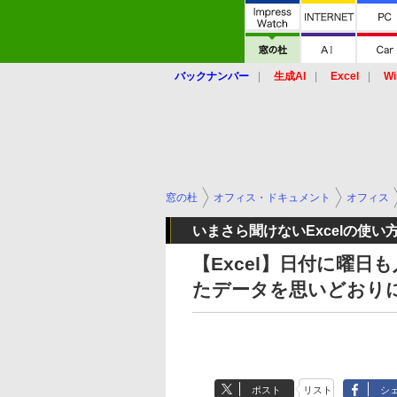
バックナンバー
生成AI
Excel
Wi
窓の杜
オフィス・ドキュメント
オフィス
いまさら聞けないExcelの使い
【Excel】日付に曜
たデータを思いどおり
ポスト
リスト
シ