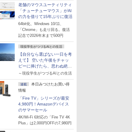
老舗のマウスユーティリティ
「チューチューマウス」がAI
の力を借りて15年ぶりに復活
64bit化、Windows 10/11、
「Chrome」も走り回る。復活
記念で2026年末まで500円
現役学生がつづるAIとの生活
【自分なら選ばない一日を考
えて】 空いた午後をチャッ
ピーに捧げたら、思わぬ絶景
に出会った話
～現役学生がつづるAIとの生活
本日みつけたお買い得
連載
情報
「Fire TV」シリーズが最安
4,980円！Amazonデバイス
のサマーセール
4K/Wi-Fi 6対応の「Fire TV 4K
Plus」は2,000円OFFの7,980円