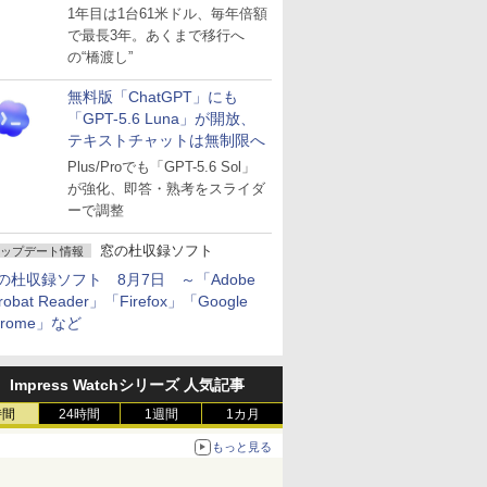
～ESUは9月1日から販売
1年目は1台61米ドル、毎年倍額
で最長3年。あくまで移行へ
の“橋渡し”
無料版「ChatGPT」にも
「GPT-5.6 Luna」が開放、
テキストチャットは無制限へ
Plus/Proでも「GPT-5.6 Sol」
が強化、即答・熟考をスライダ
ーで調整
窓の杜収録ソフト
ップデート情報
の杜収録ソフト 8月7日 ～「Adobe
robat Reader」「Firefox」「Google
hrome」など
Impress Watchシリーズ 人気記事
時間
24時間
1週間
1カ月
もっと見る