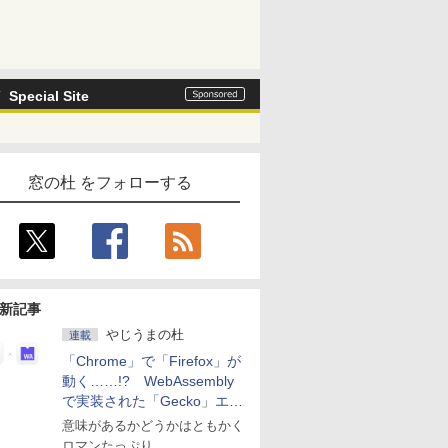
Special Site
窓の杜 をフォローする
新記事
やじうまの杜
連載
「Chrome」で「Firefox」が
動く……!? WebAssembly
で実装された「Gecko」エン
ジン
意味があるかどうかはともかく
ロマンたっぷり