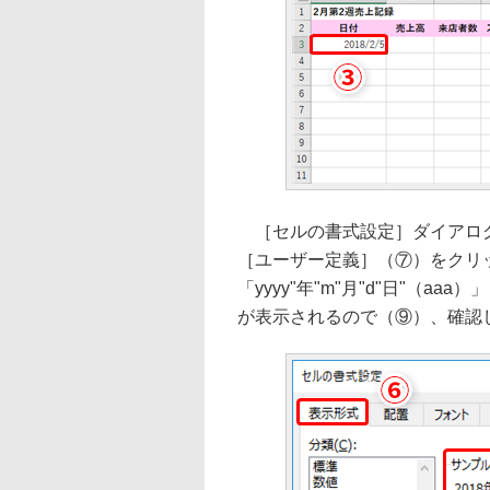
［セルの書式設定］ダイアログ
［ユーザー定義］（⑦）をクリ
「yyyy"年"m"月"d"日"（
が表示されるので（⑨）、確認