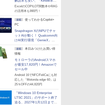
解説本も安い、「Kindle本サ
マーセール」第2弾開始！
ExcelのCOPILOT関数本やRAG
の活用本も990円！
使ってわかるCopilot+
連載
PC
Snapdragon XのNPUでチャ
ットAIが動く！ Qualcomm向
けAI実行環境「GenieX」を
試してみた
本日みつけたお買い得
連載
情報
モトローラのAndroidスマホ
が最安17,820円！Amazonで
セール中
Android 16でNFC/FeliCaにも対
応した「Motorola edge 60」は
25％OFFの44,820円
「Windows 10 Enterprise
LTSC 2021」のサポート終了
迫る、2027年1月12日まで