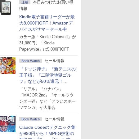
本日みつけたお買い得
連載
情報
Kindle電子書籍リーダーが最
大8,000円OFF！Amazonデ
バイスがサマーセール中
カラー版「Kindle Colorsoft」が
31,980円。「Kindle
Paperwhite」は5,000円OFF
セール情報
Book Watch
『ドッジ弾子』『新テニスの
王子様』『二階堂地獄ゴル
フ』などが50％還元！
Amazonマンガ週末セール
『リアル』『ハナバス』
『MAJOR 2nd』『オールラウ
ンダー廻』など「アツいスポー
ツマンガ」が大集合
セール情報
Book Watch
Claude Codeのテクニック集
が990円から！MPEG技術の