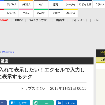
ndows
Office
Webブラウザー
脆弱性
ドキュメント
SNS
Windows
1
方講座
日も入れて表示したい！エクセルで入力し
に表示するテク
トップスタジオ
2018年1月31日 06:55
ェア
はてブ
note
LinkedIn