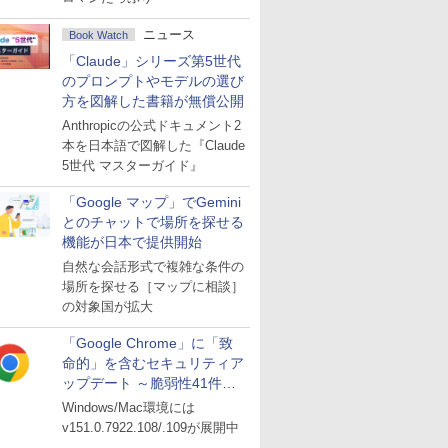
ニュース
Book Watch
「Claude」シリーズ第5世代
のプロンプトやモデルの選び
方を図解した書籍が無償公開
Anthropicの公式ドキュメント2
本を日本語で図解した『Claude
5世代 マスターガイド』
「Google マップ」でGemini
とのチャットで場所を探せる
機能が日本で提供開始
自然な会話形式で複雑な条件の
場所を探せる［マップに相談］
の対象国が拡大
「Google Chrome」に「致
命的」を含むセキュリティア
ップデート ～脆弱性41件に
対処
Windows/Mac環境には
v151.0.7922.108/.109が展開中