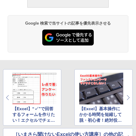
書籍リーダー、ブラック、16GB、広告な
し
￥19,980
Google 検索で当サイトの記事を優先表示させる
Kindle Paperwhite シグニチャーエディ
ション (32GB) 7インチディスプレイ、明
るさ自動調整、色調調節ライト、12週間
持続バッテリー、広告なし、メタリック
ジェード
￥32,980
Amazon Kindle Colorsoft | 16GBストレ
ージ、防水、7インチカラーディスプレ
イ、色調調節ライト、最大8週間持続バッ
テリー、広告無し、ブラック (2025年発
売)
【Excel】“✓”で回答
【Excel】基本操作に
するフォームを作りた
かかる時間を短縮して
￥39,980
い！エクセルでチェッ
脱・初心者！絶対役立
クボックスを挿入する
つエクセルのファンク
テクニック
ションキー活用テク5
［いまさら聞けないExcelの使い方講座］の他の記
New Amazon Kindle Scribe Colorsoft |