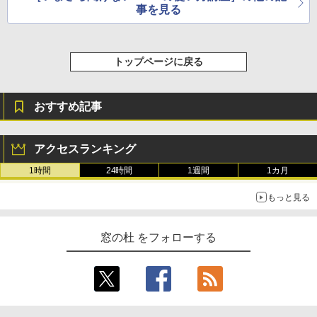
選
事を見る
11インチカラーディスプレイ、64GBスト
レージ、ノート機能搭載、明るさ自動調
整、色調調節ライト、プレミアムペン付
き、グラファイト
トップページに戻る
￥115,980
おすすめ記事
アクセスランキング
1時間
24時間
1週間
1カ月
もっと見る
窓の杜 をフォローする