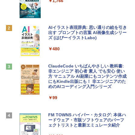
￥1,766
レイ、8GBメモリ、512GB SSD、1080p
ラインコード版
FaceTime HDカメラ、Touch ID - インデ
ィゴ + 3年延長 AppleCare+ for 13インチ
￥1,300
MacBook Neo(A18 Pro)|ダウンロード版
AIイラスト表現辞典: 思い通りの絵を引き
￥162,598
出す プロンプトの言葉 AI画像生成シリー
Robloxギフトカード - 2,000 Robux 【限
ズ (はぴーイラストLabo)
定バーチャルアイテムを含む】 【オンラ
インゲームコード】 ロブロックス | オン
tomtoc 360°保護 15.6 16インチ パソコ
ラインコード版
￥480
ンケース Dell NEC Lavie ASUS HP dyna
book Lenovo対応
￥3,200
ClaudeCode いちばんやさしい 教科書:
￥2,952
非エンジニア 初心者 素人 でも安心 使い
方 マニュアル AI副業にもコンテンツ作成
Microsoft Office Home & Business 202
にもKindle出版にも！ 非エンジニアのた
4(最新 永続版)|オンラインコード版|Wind
めのAIコーディング入門シリーズ
Apple 2026 MacBook Air M5チップ搭載
ows11、10/mac対応|PC2台
13インチノートブック：AIとApple Intell
igence、13.6インチLiquid Retinaディ
￥99
￥39,582
スプレイ、24GBユニファイドメモリ、1
TB SSD、12MPセンターフレームカメ
ラ、Touch ID - ミッドナイト + 3年延長
FM TOWNS ハイパー・カタログ: 本体ハ
Robloxギフトカード - 1000 Robux 【限
AppleCare+ for 13インチMacBook Air
ードウェア・市販ソフトウェアのパーフ
定バーチャルアイテムを含む】 【オンラ
(M5)|ダウンロード版
ェクトリストと最新エミュレータ紹介
インゲームコード】 ロブロックス |オン
ラインコード版
￥347,600