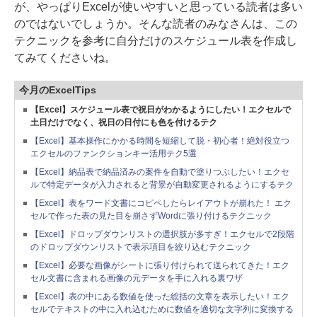
が、やっぱりExcelが使いやすいと思っている読者は多い
のではないでしょうか。そんな読者のみなさんは、この
テクニックを参考に自分だけのスケジュール表を作成し
てみてくださいね。
今月のExcelTips
【Excel】スケジュール表で祝日がわかるようにしたい！エクセルで
土日だけでなく、祝日の日付にも色を付けるテク
【Excel】基本操作にかかる時間を短縮して脱・初心者！絶対役立つ
エクセルのファンクションキー活用テク5選
【Excel】納品表で納品済みの案件を自動で塗りつぶしたい！エクセ
ルで特定データが入力されると背景が自動変更されるようにするテク
【Excel】表をワード文書にコピペしたらレイアウトが崩れた！ エク
セルで作った表の見た目を崩さずWordに張り付けるテクニック
【Excel】ドロップダウンリストの選択肢が多すぎ！エクセルで2段階
のドロップダウンリストで表示項目を絞り込むテクニック
【Excel】必要な画像がシートに張り付けられて送られてきた！エク
セル文書に含まれる画像の元データを手に入れる裏ワザ
【Excel】表の中にある数値を使った総括の文章を表示したい！エク
セルでテキストの中に入れ込むために数値を適切な文字列に変換する