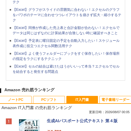
テク
【Excel】グラフがスライドの雰囲気に合わない！エクセルのグラフ
をパワポのテーマに合わせつつレイアウトを崩さず拡大・縮小するテ
ク
【Excel】同僚が作成した売上表と合計金額が合わない！エクセルで
データは同じはずなのに計算結果が合致しない時に確認すべきこと
【Excel】予定表に曜日固定の予定を自動入力したい！スケジュール
表作成に役立つエクセル関数活用テク
【Excel】よく使うフォルダーにブックをすぐ保存したい！保存場所
の指定をラクにするテクニック
【Excel】セルの結合は避けたほうがいいって本当？エクセルでセル
を結合すると発生する問題点
Amazon 売れ筋ランキング
ノートPC
PCソフト
IT入門書
電子書籍リーダー
Amazon IT入門書 の売れ筋ランキング
更新日時：2026/08/07 00:05
Apple 2026 MacBook Neo A18 Proチッ
Robloxギフトカード - 800 Robux 【限
生成AIパスポート公式テキスト 第４版
プ搭載13インチノートブック：AIとAppl
定バーチャルアイテムを含む】 【オンラ
e Intelligence、Liquid Retinaディスプ
インゲームコード】 ロブロックス | オン