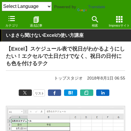
Powered by
Translate
窓の杜
オフィス・ドキュメント
オフィス
Windows
カテゴリ
過去記事
検索
Impressサイト
いまさら聞けないExcelの使い方講座
【Excel】スケジュール表で祝日がわかるようにし
たい！エクセルで土日だけでなく、祝日の日付に
も色を付けるテク
トップスタジオ
2018年8月1日 06:55
リスト