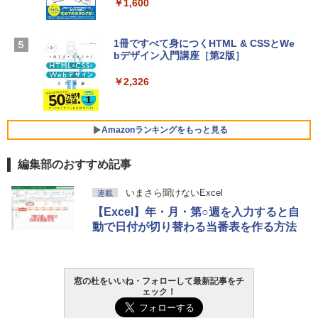
￥1,600
￥1,600
【Amazon.co.jp限定】 HP ノートパソコ
1冊ですべて身につくHTML & CSSとWe
ン 15-fd 15.6インチ 16GBメモリ 512GB
bデザイン入門講座［第2版］
Microsoft Office Home 2024(最新 永続
SSD インテル Core 5
版)|オンラインコード版|Windows11、1
0/mac対応|PC2台
￥2,326
￥129,800
￥37,224
FMV ノートパソコン WE1-K3 (MS 365 P
Amazonランキングをもっと見る
ersonal/Copilotキー搭載/Win 11/15.6型/
Core i5/16GB/SSD 512GB/ホワイト) FM
編集部のおすすめ記事
VWK3E15W_AZ
Amazon Kindle Paperwhite (16GB) 7イ
￥120,000
いまさら聞けないExcel
連載
ンチディスプレイ、色調調節ライト、12
【Excel】年・月・第○週を入力すると自
週間持続バッテリー、広告なし、ブラッ
ク
動で日付が切り替わる当番表を作る方法
￥27,980
窓の杜をいいね・フォローして最新記事をチ
Amazon Kindle - 目に優しい、かさばら
ェック！
ない、大きな画面で読みやすい、6週間持
続バッテリー、6インチディスプレイ電子