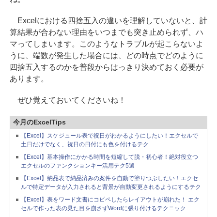
Excelにおける四捨五入の違いを理解していないと、計
算結果が合わない理由をいつまでも突き止められず、ハ
マってしまいます。このようなトラブルが起こらないよ
うに、端数が発生した場合には、どの時点でどのように
四捨五入するのかを普段からはっきり決めておく必要が
あります。
ぜひ覚えておいてくださいね！
今月のExcelTips
【Excel】スケジュール表で祝日がわかるようにしたい！エクセルで
土日だけでなく、祝日の日付にも色を付けるテク
【Excel】基本操作にかかる時間を短縮して脱・初心者！絶対役立つ
エクセルのファンクションキー活用テク5選
【Excel】納品表で納品済みの案件を自動で塗りつぶしたい！エクセ
ルで特定データが入力されると背景が自動変更されるようにするテク
【Excel】表をワード文書にコピペしたらレイアウトが崩れた！ エク
セルで作った表の見た目を崩さずWordに張り付けるテクニック