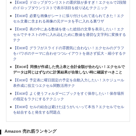
【Excel】ドロップダウンリストの選択肢が多すぎ！エクセルで2段階
のドロップダウンリストで表示項目を絞り込むテクニック
【Excel】必要な画像がシートに張り付けられて送られてきた！エク
セル文書に含まれる画像の元データを手に入れる裏ワザ
【Excel】表の中にある数値を使った総括の文章を表示したい！エク
セルでテキストの中に入れ込むために数値を適切な文字列に変換する
テク
【Excel】グラフがスライドの雰囲気に合わない！エクセルのグラフ
をパワポのテーマに合わせつつレイアウトを崩さず拡大・縮小するテ
ク
【Excel】同僚が作成した売上表と合計金額が合わない！エクセルで
データは同じはずなのに計算結果が合致しない時に確認すべきこと
【Excel】予定表に曜日固定の予定を自動入力したい！スケジュール
表作成に役立つエクセル関数活用テク
【Excel】よく使うフォルダーにブックをすぐ保存したい！保存場所
の指定をラクにするテクニック
【Excel】セルの結合は避けたほうがいいって本当？エクセルでセル
を結合すると発生する問題点
Amazon 売れ筋ランキング