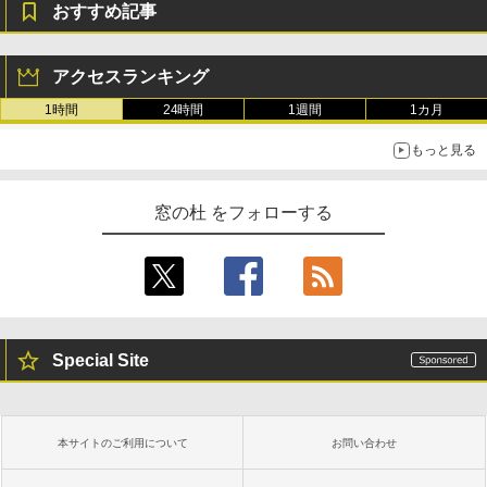
おすすめ記事
テリー、広告無し、ブラック (2025年発
売)
￥39,980
アクセスランキング
1時間
24時間
1週間
1カ月
New Amazon Kindle Scribe Colorsoft |
もっと見る
11インチカラーディスプレイ、64GBスト
レージ、ノート機能搭載、明るさ自動調
整、色調調節ライト、プレミアムペン付
き、グラファイト
窓の杜 をフォローする
￥115,980
Special Site
本サイトのご利用について
お問い合わせ