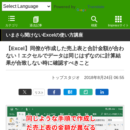
Powered by
Translate
窓の杜
オフィス・ドキュメント
オフィス
Windows
カテゴリ
過去記事
検索
Impressサイト
いまさら聞けないExcelの使い方講座
【Excel】同僚が作成した売上表と合計金額が合わ
ない！エクセルでデータは同じはずなのに計算結
果が合致しない時に確認すべきこと
トップスタジオ
2018年8月24日 06:55
リスト