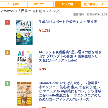
ノートPC
PCソフト
IT入門書
電子書籍リーダー
Amazon IT入門書 の売れ筋ランキング
更新日時：2026/08/06 12:05
Apple 2026 MacBook Neo A18 Proチッ
Xbox プリペイドカード 10,000円 デジタ
生成AIパスポート公式テキスト 第４版
プ搭載13インチノートブック：AIとAppl
ルコード 【旧 Xbox ギフトカード】 [オ
e Intelligenceのために設計、Liquid Ret
ンラインコード]
￥1,766
inaディスプレイ、8GBユニファイドメモ
リ、512GB SSDストレージ、1080p Fac
￥10,000
eTime HDカメラ、Touch ID - インディ
ゴ
AIイラスト表現辞典: 思い通りの絵を引き
Robloxギフトカード - 800 Robux 【限
￥137,800
出す プロンプトの言葉 AI画像生成シリー
定バーチャルアイテムを含む】 【オンラ
ズ (はぴーイラストLabo)
インゲームコード】 ロブロックス | オン
ラインコード版
tomtoc 360°保護 15.6 16インチ パソコ
￥99
ンケース Dell NEC Lavie ASUS HP dyna
￥1,300
book Lenovo対応
ClaudeCode いちばんやさしい 教科書:
￥2,952
非エンジニア 初心者 素人 でも安心 使い
Microsoft Office Home & Business 202
方 マニュアル AI副業にもコンテンツ作成
4(最新 永続版)|オンラインコード版|Wind
にもKindle出版にも！ 非エンジニアのた
ows11、10/mac対応|PC2台
めのAIコーディング入門シリーズ
Apple 2026 MacBook Air M5チップ搭載
13インチノートブック：AIとApple Intell
￥39,582