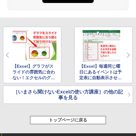
￥27,980
Amazon Kindle - 目に優しい、かさばら
ない、大きな画面で読みやすい、6週間持
続バッテリー、6インチディスプレイ電子
書籍リーダー、ブラック、16GB、広告な
し
￥19,980
【Excel】グラフがス
【Excel】毎週同じ曜
ライドの雰囲気に合わ
日にあるイベントは予
Kindle Paperwhite シグニチャーエディ
ない！エクセルのグラ
定表に自動表示させた
ション (32GB) 7インチディスプレイ、明
フをパワポのテーマに
い！エクセルのIF関数
るさ自動調整、色調調節ライト、12週間
合わせつつレイアウト
とWEEKDAY関数を組
持続バッテリー、広告なし、メタリック
［いまさら聞けないExcelの使い方講座］の他の記
を崩さず拡大・縮小す
み合わせたテク
ブラック
事を見る
るテク
￥32,980
トップページに戻る
Amazon Kindle Colorsoft | 16GBストレ
ージ、防水、7インチカラーディスプレ
イ、色調調節ライト、最大8週間持続バッ