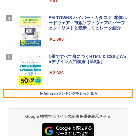
igence、13.6インチLiquid Retinaディ
￥99
スプレイ、24GBユニファイドメモリ、1
TB SSDストレージ、12MPセンターフレ
Robloxギフトカード - 2,000 Robux 【限
ームカメラ、日本語キーボード、Touch I
FM TOWNS ハイパー・カタログ: 本体ハ
定バーチャルアイテムを含む】 【オンラ
D - スカイブルー
ードウェア・市販ソフトウェアのパーフ
インゲームコード】 ロブロックス | オン
ェクトリストと最新エミュレータ紹介
ラインコード版
￥298,901
￥1,600
￥3,200
【Amazon.co.jp限定】 HP ノートパソコ
ン 15-fd 15.6インチ 16GBメモリ 512GB
1冊ですべて身につくHTML & CSSとWe
Robloxギフトカード - 1000 Robux 【限
SSD インテル Core 5
bデザイン入門講座［第2版］
定バーチャルアイテムを含む】 【オンラ
インゲームコード】 ロブロックス |オン
￥129,800
ラインコード版
￥2,326
￥1,600
FMV ノートパソコン WE1-K3 (MS 365 P
ersonal/Copilotキー搭載/Win 11/15.6型/
Amazonランキングをもっと見る
Core i5/16GB/SSD 512GB/ホワイト) FM
VWK3E15W_AZ
￥119,800
Google 検索で当サイトの記事を優先表示させる
Amazon Kindle Paperwhite (16GB) 7イ
ンチディスプレイ、色調調節ライト、12
週間持続バッテリー、広告なし、ブラッ
ク