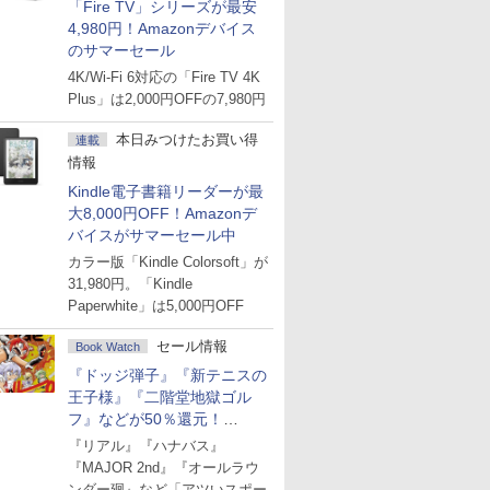
「Fire TV」シリーズが最安
4,980円！Amazonデバイス
のサマーセール
4K/Wi-Fi 6対応の「Fire TV 4K
Plus」は2,000円OFFの7,980円
本日みつけたお買い得
連載
情報
Kindle電子書籍リーダーが最
大8,000円OFF！Amazonデ
バイスがサマーセール中
カラー版「Kindle Colorsoft」が
31,980円。「Kindle
Paperwhite」は5,000円OFF
セール情報
Book Watch
『ドッジ弾子』『新テニスの
王子様』『二階堂地獄ゴル
フ』などが50％還元！
Amazonマンガ週末セール
『リアル』『ハナバス』
『MAJOR 2nd』『オールラウ
ンダー廻』など「アツいスポー