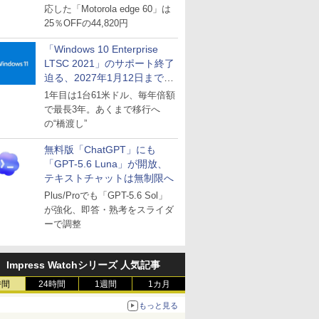
応した「Motorola edge 60」は
25％OFFの44,820円
「Windows 10 Enterprise
LTSC 2021」のサポート終了
迫る、2027年1月12日まで
～ESUは9月1日から販売
1年目は1台61米ドル、毎年倍額
で最長3年。あくまで移行へ
の“橋渡し”
無料版「ChatGPT」にも
「GPT-5.6 Luna」が開放、
テキストチャットは無制限へ
Plus/Proでも「GPT-5.6 Sol」
が強化、即答・熟考をスライダ
ーで調整
Impress Watchシリーズ 人気記事
時間
24時間
1週間
1カ月
もっと見る