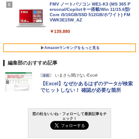
FMV ノートパソコン WE1-K3 (MS 365 P
ersonal/Copilotキー搭載/Win 11/15.6型/
Core i5/16GB/SSD 512GB/ホワイト) FM
VWK3E15W_AZ
￥139,880
Amazonランキングをもっと見る
編集部のおすすめ記事
Robloxギフトカード - 800 Robux 【限
生成AIパスポート公式テキスト 第４版
Amazon Kindle Paperwhite (16GB) 7イ
いまさら聞けないExcel
連載
定バーチャルアイテムを含む】 【オンラ
ンチディスプレイ、色調調節ライト、12
【Excel】なぜかあるはずのデータが検索
インゲームコード】 ロブロックス | オン
週間持続バッテリー、広告なし、ブラッ
￥1,766
ラインコード版
ク
でヒットしない！ 確認が必要な箇所
￥1,300
￥22,980
AIイラスト表現辞典: 思い通りの絵を引き
窓の杜をいいね・フォローして最新記事をチ
出す プロンプトの言葉 AI画像生成シリー
Microsoft Office Home & Business 202
Amazon Kindle - 目に優しい、かさばら
ェック！
ズ (はぴーイラストLabo)
4(最新 永続版)|オンラインコード版|Wind
ない、大きな画面で読みやすい、6週間持
ows11、10/mac対応|PC2台
続バッテリー、6インチディスプレイ電子
書籍リーダー、ブラック、16GB、広告な
￥480