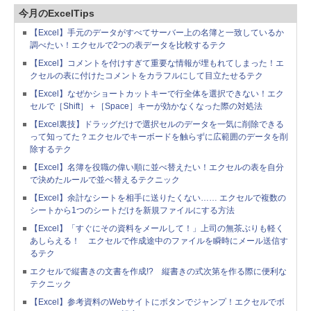
今月のExcelTips
【Excel】手元のデータがすべてサーバー上の名簿と一致しているか
調べたい！エクセルで2つの表データを比較するテク
【Excel】コメントを付けすぎて重要な情報が埋もれてしまった！エ
クセルの表に付けたコメントをカラフルにして目立たせるテク
【Excel】なぜかショートカットキーで行全体を選択できない！エク
セルで［Shift］＋［Space］キーが効かなくなった際の対処法
【Excel裏技】ドラッグだけで選択セルのデータを一気に削除できる
って知ってた？エクセルでキーボードを触らずに広範囲のデータを削
除するテク
【Excel】名簿を役職の偉い順に並べ替えたい！エクセルの表を自分
で決めたルールで並べ替えるテクニック
【Excel】余計なシートを相手に送りたくない…… エクセルで複数の
シートから1つのシートだけを新規ファイルにする方法
【Excel】「すぐにその資料をメールして！」上司の無茶ぶりも軽く
あしらえる！ エクセルで作成途中のファイルを瞬時にメール送信す
るテク
エクセルで縦書きの文書を作成!? 縦書きの式次第を作る際に便利な
テクニック
【Excel】参考資料のWebサイトにボタンでジャンプ！エクセルでボ