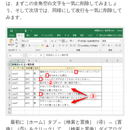
は、まずこの全角空白文字を一気に削除してみましょ
う。そして次項では、同様にして改行を一気に削除して
みます。
最初に［ホーム］タブ→［検索と置換］（④）→［置
換］（⑤）をクリックして、［検索と置換］ダイアログ