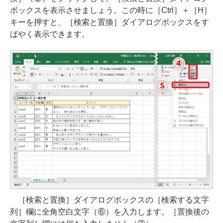
ボックスを表示させましょう。この時に［Ctrl］＋［H］
キーを押すと、［検索と置換］ダイアログボックスをす
ばやく表示できます。
［検索と置換］ダイアログボックスの［検索する文字
列］欄に全角空白文字（⑥）を入力します。［置換後の