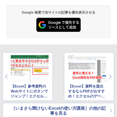
し
￥39,582
￥16,980
ClaudeCode いちばんやさしい 教科書:
Google 検索で当サイトの記事を優先表示させる
非エンジニア 初心者 素人 でも安心 使い
Robloxギフトカード - 2,000 Robux 【限
方 マニュアル AI副業にもコンテンツ作成
定バーチャルアイテムを含む】 【オンラ
にもKindle出版にも！ 非エンジニアのた
インゲームコード】 ロブロックス | オン
Kindle Paperwhite シグニチャーエディ
めのAIコーディング入門シリーズ
ラインコード版
ション (32GB) 7インチディスプレイ、明
るさ自動調整、色調調節ライト、12週間
持続バッテリー、広告なし、メタリック
￥99
￥3,200
ブラック
￥27,980
1冊ですべて身につくHTML & CSSとWe
Robloxギフトカード - 1000 Robux 【限
bデザイン入門講座［第2版］
定バーチャルアイテムを含む】 【オンラ
インゲームコード】 ロブロックス |オン
ラインコード版
Amazon Kindle Colorsoft | 16GBストレ
￥2,326
ージ、防水、7インチカラーディスプレ
イ、色調調節ライト、最大8週間持続バッ
￥1,600
テリー、広告無し、ブラック (2025年発
売)
【Excel】参考資料の
【Excel】資料を提出
FM TOWNS ハイパー・カタログ: 本体ハ
ードウェア・市販ソフトウェアのパーフ
Webサイトにボタンで
するならPDFがおすす
Windows版 | Minecraft (マインクラフ
￥31,980
ェクトリストと最新エミュレータ紹介
ジャンプ！エクセルで
め！エクセルのデータ
ト): Java & Bedrock Edition | オンライ
ンコード版
ボタンにハイパーリン
をPDF形式で保存する
￥1,600
クを設定するテクニッ
方法
［いまさら聞けないExcelの使い方講座］の他の記
New Amazon Kindle Scribe Colorsoft |
￥3,600
ク
事を見る
11インチカラーディスプレイ、64GBスト