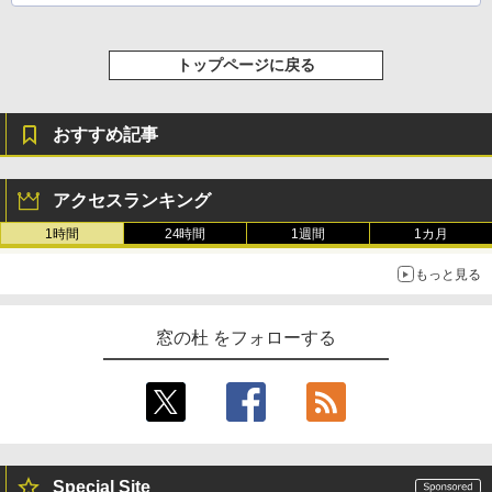
レージ、ノート機能搭載、明るさ自動調
整、色調調節ライト、プレミアムペン付
き、グラファイト
トップページに戻る
￥115,980
おすすめ記事
アクセスランキング
1時間
24時間
1週間
1カ月
もっと見る
窓の杜 をフォローする
Special Site