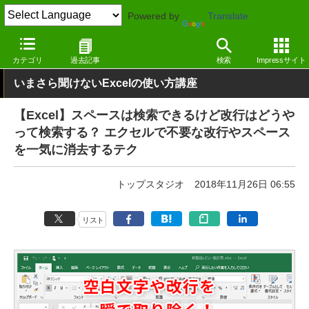
Powered by
Translate
窓の杜
オフィス・ドキュメント
オフィス
Windows
カテゴリ
過去記事
検索
Impressサイト
いまさら聞けないExcelの使い方講座
【Excel】スペースは検索できるけど改行はどうや
って検索する？ エクセルで不要な改行やスペース
を一気に消去するテク
トップスタジオ
2018年11月26日 06:55
リスト