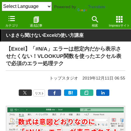
Powered by
Translate
窓の杜
オフィス・ドキュメント
オフィス
Windows
カテゴリ
過去記事
検索
Impressサイト
いまさら聞けないExcelの使い方講座
【Excel】「#N/A」エラーは想定内だから表示さ
せたくない！VLOOKUP関数を使ったエクセル表
で必須のエラー処理テク
トップスタジオ
2019年12月11日 06:55
リスト