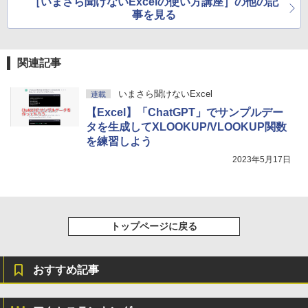
［いまさら聞けないExcelの使い方講座］の他の記
11インチカラーディスプレイ、64GBスト
ック
レージ、ノート機能搭載、明るさ自動調
事を見る
整、色調調節ライト、プレミアムペン付
き、グラファイト
関連記事
￥115,980
いまさら聞けないExcel
連載
【Excel】「ChatGPT」でサンプルデー
タを生成してXLOOKUP/VLOOKUP関数
を練習しよう
2023年5月17日
トップページに戻る
おすすめ記事