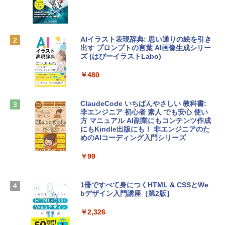
レイ、8GBメモリ、512GB SSD、1080p
ラインコード版
FaceTime HDカメラ、Touch ID - インデ
ィゴ + 3年延長 AppleCare+ for 13インチ
￥1,300
MacBook Neo(A18 Pro)|ダウンロード版
AIイラスト表現辞典: 思い通りの絵を引き
￥162,598
出す プロンプトの言葉 AI画像生成シリー
Microsoft Office Home & Business 202
ズ (はぴーイラストLabo)
4(最新 永続版)|オンラインコード版|Wind
ows11、10/mac対応|PC2台
tomtoc 360°保護 15.6 16インチ パソコ
￥480
ンケース Dell NEC Lavie ASUS HP dyna
￥39,582
book Lenovo対応
ClaudeCode いちばんやさしい 教科書:
￥2,952
非エンジニア 初心者 素人 でも安心 使い
Robloxギフトカード - 2,000 Robux 【限
方 マニュアル AI副業にもコンテンツ作成
定バーチャルアイテムを含む】 【オンラ
にもKindle出版にも！ 非エンジニアのた
インゲームコード】 ロブロックス | オン
めのAIコーディング入門シリーズ
Apple 2026 MacBook Air M5チップ搭載
ラインコード版
13インチノートブック：AIとApple Intell
igence、13.6インチLiquid Retinaディ
￥99
￥3,200
スプレイ、24GBユニファイドメモリ、1
TB SSDストレージ、12MPセンターフレ
ームカメラ、日本語キーボード、Touch I
1冊ですべて身につくHTML & CSSとWe
Robloxギフトカード - 1000 Robux 【限
D - ミッドナイト
bデザイン入門講座［第2版］
定バーチャルアイテムを含む】 【オンラ
インゲームコード】 ロブロックス |オン
￥298,901
ラインコード版
￥2,326