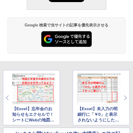
し
￥16,980
Google 検索で当サイトの記事を優先表示させる
Kindle Paperwhite シグニチャーエディ
ション (32GB) 7インチディスプレイ、明
るさ自動調整、色調調節ライト、12週間
持続バッテリー、広告なし、メタリック
ブラック
￥27,980
Amazon Kindle Colorsoft | 16GBストレ
ージ、防水、7インチカラーディスプレ
イ、色調調節ライト、最大8週間持続バッ
テリー、広告無し、ブラック (2025年発
売)
【Excel】忘年会のお
【Excel】未入力の明
￥31,980
知らせもエクセルで！
細行に「￥0」と表示
シートにWebの地図を
されないようにした
貼り付けて手書きで説
い？エクセルで不要な
New Amazon Kindle Scribe Colorsoft |
明を書き込む方法
ゼロの値を隠すテクニ