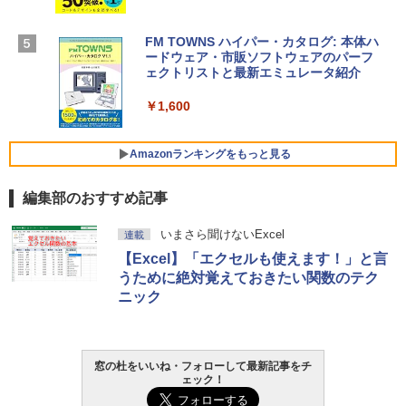
￥1,600
【Amazon.co.jp限定】 HP ノートパソコ
ン 15-fd 15.6インチ 16GBメモリ 512GB
FM TOWNS ハイパー・カタログ: 本体ハ
SSD インテル Core 5
ードウェア・市販ソフトウェアのパーフ
Windows版 | Minecraft (マインクラフ
ェクトリストと最新エミュレータ紹介
ト): Java & Bedrock Edition | オンライ
￥129,800
ンコード版
￥1,600
￥3,600
FMV ノートパソコン WE1-K3 (MS 365 P
ersonal/Copilotキー搭載/Win 11/15.6型/
Amazonランキングをもっと見る
Core i5/16GB/SSD 512GB/ホワイト) FM
VWK3E15W_AZ
編集部のおすすめ記事
￥139,880
Amazon Kindle Paperwhite (16GB) 7イ
いまさら聞けないExcel
連載
ンチディスプレイ、色調調節ライト、12
【Excel】「エクセルも使えます！」と言
週間持続バッテリー、広告なし、ブラッ
ク
うために絶対覚えておきたい関数のテク
ニック
￥22,980
Amazon Kindle - 目に優しい、かさばら
窓の杜をいいね・フォローして最新記事をチ
ない、大きな画面で読みやすい、6週間持
ェック！
続バッテリー、6インチディスプレイ電子
書籍リーダー、ブラック、16GB、広告な