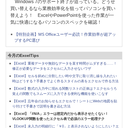
Windows 7のサポート終了が迫っている。どうせ
買い替えるなら業務効率化を狙ってパソコンを買い
替えよう！ ExcelやPowerPointを使った作業が一
気に快適になるパソコンのスペックを確認！
【特別企画】MS Officeユーザー必読！作業効率が超アッ
プするPC選び
今月のExcelTips
【Excel】重複データや無効なデータを直す時間がムダすぎる……！
修正が必要なデータをエクセルに入力させないワザ
【Excel】セルを斜めに分割したい時や文字に取り消し線を入れたい
時はどうする？手書きでよく作るスタイルの表をエクセルで作る方法
【Excel】数式の入力中に現れる関数リストの正体は？エクセルうろ
覚えの関数でもスムーズに入力できる便利な機能を使いこなす
【Excel】忘年会のお知らせもエクセルで！シートにWebの地図を貼
り付けて手書きで説明を書き込む方法
【Excel】「#N/A」エラーは想定内だから表示させたくない！
VLOOKUP関数を使ったエクセル表で必須のエラー処理テク
【Excel】未入力の明細行に「￥0」と表示されないようにしたい？エ