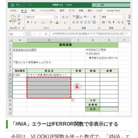
「#N/A」エラーはIFERROR関数で非表示にする
今回は、VLOOKUP関数を使った数式で、「#N/A」エ