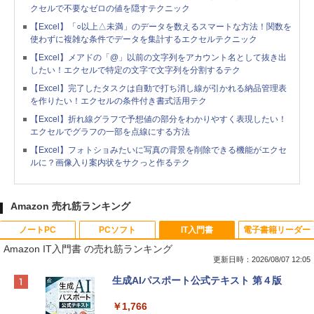
クセルで不要なゼロの値を隠すテクニック
【Excel】「○以上△未満」のデータを数えるスマートな方法！関数を
使わずに複雑な条件でデータを集計するエクセルテクニック
【Excel】メアドの「@」以前の文字列をアカウント名として抜き出
したい！エクセルで特定の文字で文字列を分割するテク
【Excel】完了したタスクは自動で打ち消し線が引かれる納品管理表
を作りたい！エクセルの条件付き書式活用テク
【Excel】折れ線グラフで予想値の部分をわかりやすく表現したい！
エクセルでグラフの一部を点線にする方法
【Excel】フォトショみたいに写真の背景を削除できる機能がエクセ
ルに？画像入り案内状をサクっと作るテク
Amazon 売れ筋ランキング
ノートPC
PCソフト
IT入門書
電子書籍リーダー
Amazon IT入門書 の売れ筋ランキング
更新日時：2026/08/07 12:05
Apple 2026 MacBook Neo A18 Proチッ
Robloxギフトカード - 800 Robux 【限
生成AIパスポート公式テキスト 第４版
プ搭載13インチノートブック：AIとAppl
定バーチャルアイテムを含む】 【オンラ
e Intelligence、Liquid Retinaディスプ
インゲームコード】 ロブロックス | オン
￥1,766