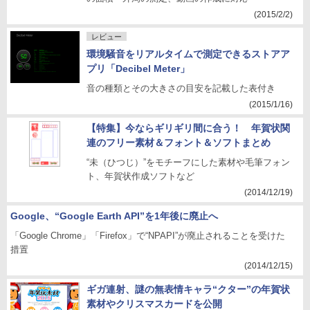
(2015/2/2)
レビュー
環境騒音をリアルタイムで測定できるストアア
プリ「Decibel Meter」
音の種類とその大きさの目安を記載した表付き
(2015/1/16)
【特集】今ならギリギリ間に合う！ 年賀状関
連のフリー素材＆フォント＆ソフトまとめ
“未（ひつじ）”をモチーフにした素材や毛筆フォン
ト、年賀状作成ソフトなど
(2014/12/19)
Google、“Google Earth API”を1年後に廃止へ
「Google Chrome」「Firefox」で“NPAPI”が廃止されることを受けた
措置
(2014/12/15)
ギガ連射、謎の無表情キャラ“クター”の年賀状
素材やクリスマスカードを公開