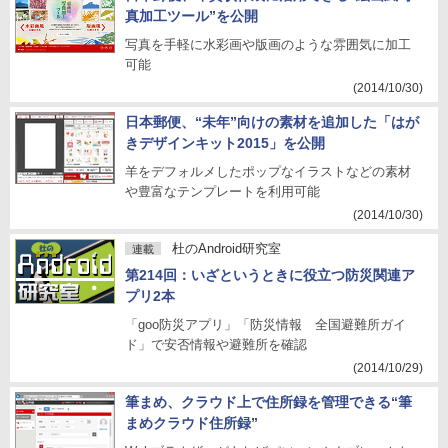
真加工ツール”を公開
写真を手軽に水彩画や版画のような雰囲気に加工
可能
(2014/10/30)
日本郵便、“未年”向けの素材を追加した「はが
きデザインキット2015」を公開
羊をデフォルメしたポップなイラストなどの素材
や豊富なテンプレートを利用可能
(2014/10/30)
杜のAndroid研究室
連載
第214回：いざというときに役立つ防災関連ア
プリ2本
「goo防災アプリ」「防災情報 全国避難所ガイ
ド」で安否情報や避難所を確認
(2014/10/29)
筆まめ、クラウド上で住所録を管理できる“筆
まめクラウド住所録”