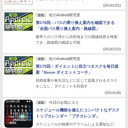
(2014/1/31)
杜のAndroid研究室
連載
第176回：バスの乗り換え案内を確認できる
「全国バス乗り換え案内・路線図」
最寄りのバス停から目的地までの路線経路を検索
でき、路線図の確認も可能
(2014/1/15)
杜のAndroid研究室
連載
第175回：ダイエットに役立つタスクを毎日提
案「Noom ダイエットコーチ」
目標体重や食生活などに応じて提案されるタスク
をこなし、ダイエットを目指す
(2014/1/8)
今日のお気に入り
連載
スケジュール機能を備えたコンパクトなデスク
トップカレンダー「プチカレンダ」
スケジュールの検索やアラームによる通知など、