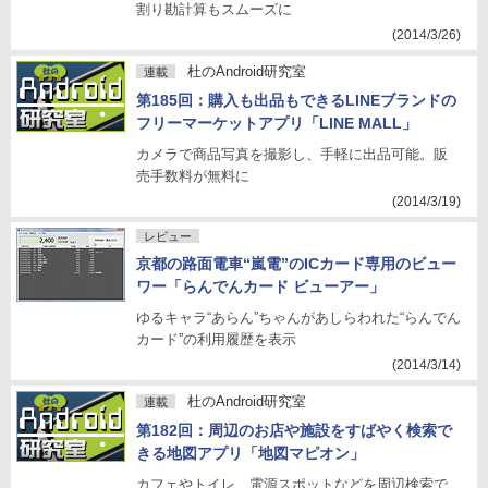
割り勘計算もスムーズに
(2014/3/26)
杜のAndroid研究室
連載
第185回：購入も出品もできるLINEブランドの
フリーマーケットアプリ「LINE MALL」
カメラで商品写真を撮影し、手軽に出品可能。販
売手数料が無料に
(2014/3/19)
レビュー
京都の路面電車“嵐電”のICカード専用のビュー
ワー「らんでんカード ビューアー」
ゆるキャラ“あらん”ちゃんがあしらわれた“らんでん
カード”の利用履歴を表示
(2014/3/14)
杜のAndroid研究室
連載
第182回：周辺のお店や施設をすばやく検索で
きる地図アプリ「地図マピオン」
カフェやトイレ、電源スポットなどを周辺検索で