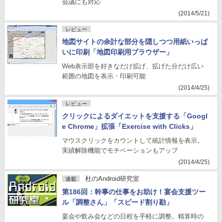
会議にも対応
(2014/5/21)
レビュー
地図サイトの余計な部分を隠しつつ用紙いっぱ
いに印刷「地図印刷用ブラウザー」
Web表示部を好きなだけ拡げ、拡げた分だけ広い
範囲の地図を表示・印刷可能
(2014/4/25)
レビュー
クリックによるダイエットを支援する「Googl
e Chrome」拡張「Exercise with Clicks」
マウスクリックをカウントして統計情報を表示。
実績解除機能でモチベーションもアップ
(2014/4/25)
杜のAndroid研究室
連載
第186回：幹事の仕事をお助け！宴会支援ツー
ル「調整さん」「スピード割り勘」
宴会や飲み会などの日程を手軽に調整。精算時の