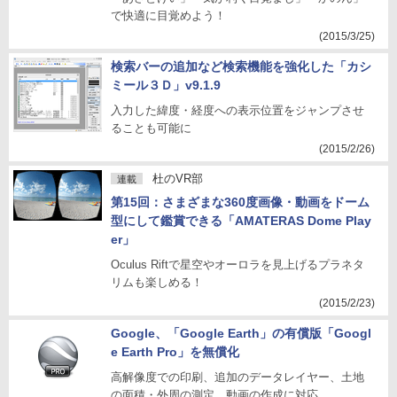
で快適に目覚めよう！
(2015/3/25)
検索バーの追加など検索機能を強化した「カシ
ミール３Ｄ」v9.1.9
入力した緯度・経度への表示位置をジャンプさせ
ることも可能に
(2015/2/26)
杜のVR部
連載
第15回：さまざまな360度画像・動画をドーム
型にして鑑賞できる「AMATERAS Dome Play
er」
Oculus Riftで星空やオーロラを見上げるプラネタ
リムも楽しめる！
(2015/2/23)
Google、「Google Earth」の有償版「Googl
e Earth Pro」を無償化
高解像度での印刷、追加のデータレイヤー、土地
の面積・外周の測定、動画の作成に対応