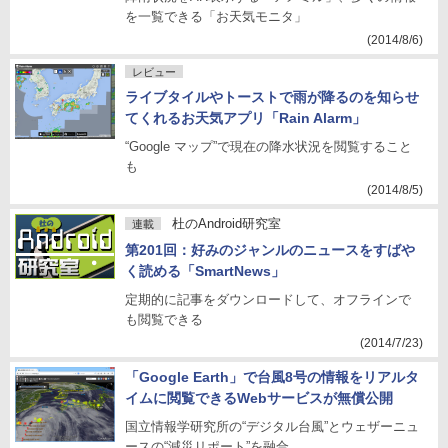
を一覧できる「お天気モニタ」
(2014/8/6)
レビュー
ライブタイルやトーストで雨が降るのを知らせ
てくれるお天気アプリ「Rain Alarm」
“Google マップ”で現在の降水状況を閲覧すること
も
(2014/8/5)
杜のAndroid研究室
連載
第201回：好みのジャンルのニュースをすばや
く読める「SmartNews」
定期的に記事をダウンロードして、オフラインで
も閲覧できる
(2014/7/23)
「Google Earth」で台風8号の情報をリアルタ
イムに閲覧できるWebサービスが無償公開
国立情報学研究所の“デジタル台風”とウェザーニュ
ースの“減災リポート”を融合