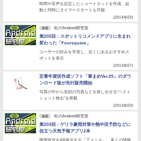
時間や音声を設定したショートカットを作成、起
動と同時にタイマースタートも可能
(2014/9/25)
杜のAndroid研究室
連載
第205回：スポットリコメンドアプリに生まれ
変わった「Foursquare」
ユーザーの好みを学習し、近くにあるおすすめス
ポットを表示
(2014/8/27)
定番年賀状作成ソフト「筆まめVer.25」のダウ
ンロード版が先行販売開始
写真の中から笑顔の写真などを探し出せる“ベスト
ショット検出”を搭載
(2014/8/20)
杜のAndroid研究室
連載
第203回：ゲリラ豪雨対策や熱中症予防などに
役立つ天気予報アプリ2本
降雨状況をAR表示する「アメミル」、多くの情報