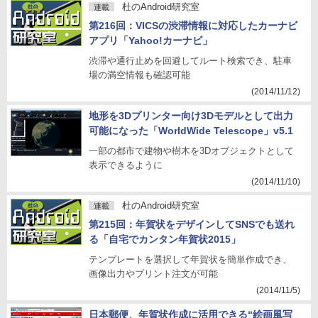
杜のAndroid研究室
連載
第216回：VICSの渋滞情報に対応したカーナビ
アプリ「Yahoo!カーナビ」
渋滞や通行止めを回避してルート検索でき、駐車
場の満空情報も確認可能
(2014/11/12)
地形を3Dプリンター向け3Dモデルとして出力
可能になった「WorldWide Telescope」v5.1
一部の都市で建物や樹木を3Dオブジェクトとして
表示できるように
(2014/11/10)
杜のAndroid研究室
連載
第215回：年賀状をデザインしてSNSでも送れ
る「自宅でカンタン年賀状2015」
テンプレートを選択して年賀状を簡単作成でき、
画像出力やプリント注文が可能
(2014/11/5)
日本郵便、年賀状作成に活用できる“絵画風写