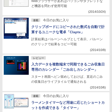
Webブラウザーがあればパソコンやタブレットな
ど機器を問わず使用可能
(2014/10/24)
今日のお気に入り
連載
クリップボードにコピーされた数式を自動で計
算するユニークな電卓「Clapte」
計算結果はバルーンヘルプとして表示、バルーン
のクリックで結果をコピー可能
(2014/10/9)
レビュー
入力データを複数端末で同期できるごみ収集日
専用のカレンダー「ごみ出しカレンダー」
スタート画面へピン留めしておけば、直近のごみ
の収集日がライブタイルで通知される
(2014/10/6)
今日のお気に入り
連載
ラーメンタイマーなど用途に応じたショートカ
ットを作成できる「タイマー」