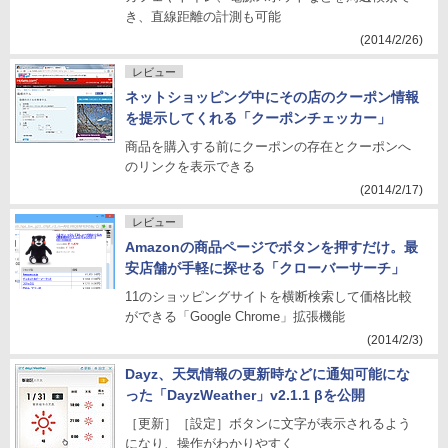
き、直線距離の計測も可能
(2014/2/26)
レビュー
ネットショッピング中にその店のクーポン情報
を提示してくれる「クーポンチェッカー」
商品を購入する前にクーポンの存在とクーポンへ
のリンクを表示できる
(2014/2/17)
レビュー
Amazonの商品ページでボタンを押すだけ。最
安店舗が手軽に探せる「クローバーサーチ」
11のショッピングサイトを横断検索して価格比較
ができる「Google Chrome」拡張機能
(2014/2/3)
Dayz、天気情報の更新時などに通知可能にな
った「DayzWeather」v2.1.1 βを公開
［更新］［設定］ボタンに文字が表示されるよう
になり、操作がわかりやすく