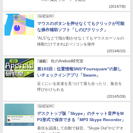
(2014/7/8)
レビュー
マウスのボタンを押せなくてもクリックが可能
な操作補助ソフト「しのびクリック」
“ALS”などで指が動かせなくてもマウスカーソルの
移動だけできればパソコンを操作
(2014/6/10)
杜のAndroid研究室
連載
第193回：位置情報SNS“Foursquare”の新し
いチェックインアプリ「Swarm」
近くにいる友達を見つけて落ち合ったり、集合を
呼びかけられる
(2014/5/28)
レビュー
デスクトップ版「Skype」のチャット音声をM
P3形式で保存できる「MP3 Skype Recorder」
着信を認識して自動で録音。“Skype Out”やビデオ