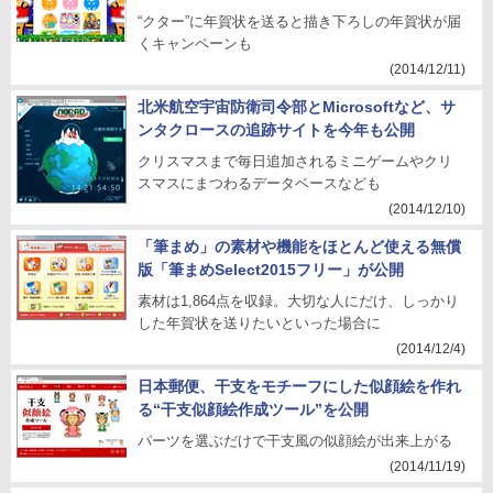
“クター”に年賀状を送ると描き下ろしの年賀状が届
くキャンペーンも
(2014/12/11)
北米航空宇宙防衛司令部とMicrosoftなど、サ
ンタクロースの追跡サイトを今年も公開
クリスマスまで毎日追加されるミニゲームやクリ
スマスにまつわるデータベースなども
(2014/12/10)
「筆まめ」の素材や機能をほとんど使える無償
版「筆まめSelect2015フリー」が公開
素材は1,864点を収録。大切な人にだけ、しっかり
した年賀状を送りたいといった場合に
(2014/12/4)
日本郵便、干支をモチーフにした似顔絵を作れ
る“干支似顔絵作成ツール”を公開
パーツを選ぶだけで干支風の似顔絵が出来上がる
(2014/11/19)