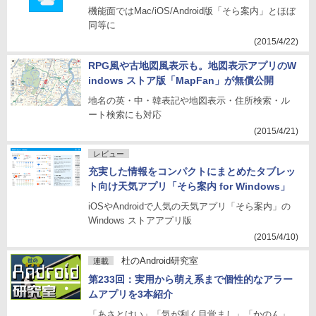
機能面ではMac/iOS/Android版「そら案内」とほぼ
同等に
(2015/4/22)
RPG風や古地図風表示も。地図表示アプリのW
indows ストア版「MapFan」が無償公開
地名の英・中・韓表記や地図表示・住所検索・ル
ート検索にも対応
(2015/4/21)
レビュー
充実した情報をコンパクトにまとめたタブレッ
ト向け天気アプリ「そら案内 for Windows」
iOSやAndroidで人気の天気アプリ「そら案内」の
Windows ストアアプリ版
(2015/4/10)
杜のAndroid研究室
連載
第233回：実用から萌え系まで個性的なアラー
ムアプリを3本紹介
「あさとけい」「気が利く目覚まし」「かのん」