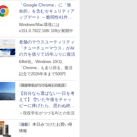
「Google Chrome」に「致
命的」を含むセキュリティア
ップデート ～脆弱性41件に
対処
Windows/Mac環境には
v151.0.7922.108/.109が展開中
老舗のマウスユーティリティ
「チューチューマウス」がAI
の力を借りて15年ぶりに復活
64bit化、Windows 10/11、
「Chrome」も走り回る。復活
記念で2026年末まで500円
現役学生がつづるAIとの生活
【自分なら選ばない一日を考
えて】 空いた午後をチャッ
ピーに捧げたら、思わぬ絶景
に出会った話
～現役学生がつづるAIとの生活
本日みつけたお買い得
連載
情報