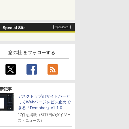
Special Site
窓の杜 をフォローする
新記事
デスクトップのサイドバーと
してWebページをピン止めで
きる「Demobar」v1.1.0 ほ
か
17件を掲載（8月7日のダイジェ
ストニュース）