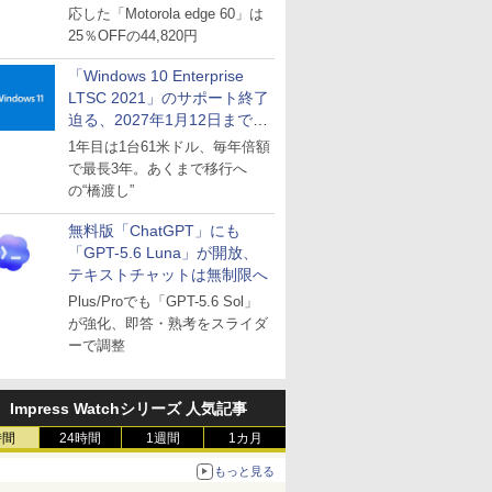
応した「Motorola edge 60」は
25％OFFの44,820円
「Windows 10 Enterprise
LTSC 2021」のサポート終了
迫る、2027年1月12日まで
～ESUは9月1日から販売
1年目は1台61米ドル、毎年倍額
で最長3年。あくまで移行へ
の“橋渡し”
無料版「ChatGPT」にも
「GPT-5.6 Luna」が開放、
テキストチャットは無制限へ
Plus/Proでも「GPT-5.6 Sol」
が強化、即答・熟考をスライダ
ーで調整
Impress Watchシリーズ 人気記事
時間
24時間
1週間
1カ月
もっと見る