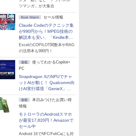
ツマンガ」が大集合
セール情報
Book Watch
Claude Codeのテクニック集
が990円から！MPEG技術の
解説本も安い、「Kindle本サ
マーセール」第2弾開始！
ExcelのCOPILOT関数本やRAG
の活用本も990円！
使ってわかるCopilot+
連載
PC
Snapdragon XのNPUでチャ
ットAIが動く！ Qualcomm向
けAI実行環境「GenieX」を
試してみた
本日みつけたお買い得
連載
情報
モトローラのAndroidスマホ
が最安17,820円！Amazonで
セール中
Android 16でNFC/FeliCaにも対