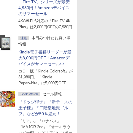
「Fire TV」シリーズが最安
4,980円！Amazonデバイス
のサマーセール
4K/Wi-Fi 6対応の「Fire TV 4K
Plus」は2,000円OFFの7,980円
本日みつけたお買い得
連載
情報
Kindle電子書籍リーダーが最
大8,000円OFF！Amazonデ
バイスがサマーセール中
カラー版「Kindle Colorsoft」が
31,980円。「Kindle
Paperwhite」は5,000円OFF
セール情報
Book Watch
『ドッジ弾子』『新テニスの
王子様』『二階堂地獄ゴル
フ』などが50％還元！
Amazonマンガ週末セール
『リアル』『ハナバス』
『MAJOR 2nd』『オールラウ
ンダー廻』など「アツいスポー