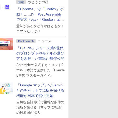
やじうまの杜
連載
「Chrome」で「Firefox」が
動く……!? WebAssembly
で実装された「Gecko」エン
ジン
意味があるかどうかはともかく
ロマンたっぷり
ニュース
Book Watch
「Claude」シリーズ第5世代
のプロンプトやモデルの選び
方を図解した書籍が無償公開
Anthropicの公式ドキュメント2
本を日本語で図解した『Claude
5世代 マスターガイド』
「Google マップ」でGemini
とのチャットで場所を探せる
機能が日本で提供開始
自然な会話形式で複雑な条件の
場所を探せる［マップに相談］
の対象国が拡大