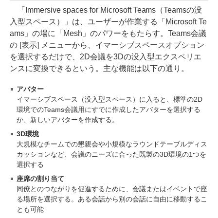
「Immersive spaces for Microsoft Teams（Teamsの没
入型スペース）」は、ユーザーが作業する「Microsoft Te
ams」の場に「Mesh」のパワーをもたらす。Teams会議
の [表示] メニューから、イマーシブスペースオプション
を選択するだけで、2D会議を3Dの没入型エクスペリエ
ンスに変換できるという。主な機能は以下の通り。
アバター
イマーシブスペース（没入型スペース）に入ると、標準の2D
環境でのTeams会議用にすでに作成したアバターを選択する
か、新しいアバターを作成する。
3D環境
大規模なチームでの懇親会や小規模なラウンドテーブルディス
カッションなど、会議のニーズに合った既製の3D環境の1つを
選択する
座席の割り当て
同僚とのつながりを促進するために、会議またはイベントで座
る場所を選択する。ある会話から別の会話に自由に移動するこ
とも可能