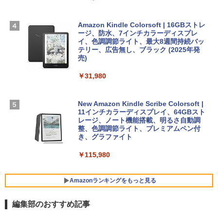
出す プロンプトの言葉 AI画像生成シリー
Microsoft Office Home & Business 202
￥278,800
ズ (はぴーイラストLabo)
4(最新 永続版)|オンラインコード版|Wind
ows11、10/mac対応|PC2台
Amazon Kindle Colorsoft | 16GBストレ
￥480
ージ、防水、7インチカラーディスプレ
【Amazon.co.jp限定】 HP ノートパソコ
イ、色調調節ライト、最大8週間持続バッ
￥39,582
ン 15-fd 15.6インチ 16GBメモリ 512GB
テリー、広告無し、ブラック (2025年発
SSD インテル Core 5
売)
FM TOWNS ハイパー・カタログ: 本体ハ
ードウェア・市販ソフトウェアのパーフ
Windows版 | Minecraft (マインクラフ
￥129,800
￥31,980
ェクトリストと最新エミュレータ紹介
ト): Java & Bedrock Edition | オンライ
ンコード版
￥1,600
FMV ノートパソコン WE1-K3 (MS 365 P
New Amazon Kindle Scribe Colorsoft |
￥3,600
ersonal/Copilotキー搭載/Win 11/15.6型/
11インチカラーディスプレイ、64GBスト
Core i5/16GB/SSD 512GB/ホワイト) FM
レージ、ノート機能搭載、明るさ自動調
VWK3E15W_AZ
整、色調調節ライト、プレミアムペン付
き、グラファイト
￥139,880
￥115,980
Amazonランキングをもっと見る
編集部のおすすめ記事