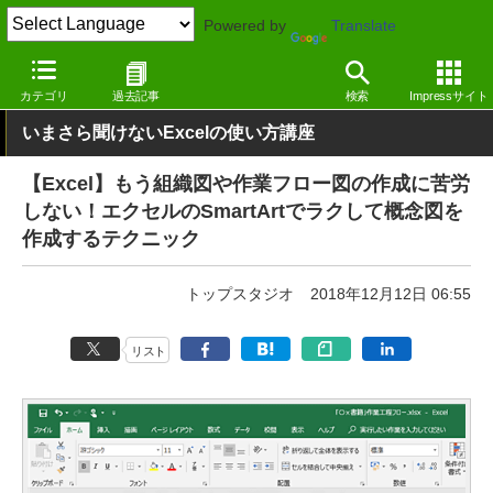
Powered by
Translate
窓の杜
オフィス・ドキュメント
オフィス
Windows
カテゴリ
過去記事
検索
Impressサイト
いまさら聞けないExcelの使い方講座
【Excel】もう組織図や作業フロー図の作成に苦労
しない！エクセルのSmartArtでラクして概念図を
作成するテクニック
トップスタジオ
2018年12月12日 06:55
リスト