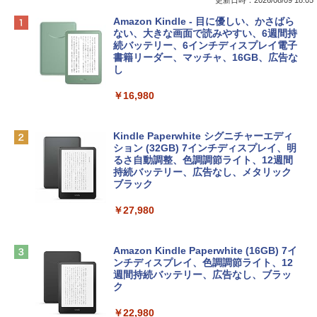
Apple 2026 MacBook Neo A18 Proチッ
Robloxギフトカード - 800 Robux 【限
生成AIパスポート公式テキスト 第４版
Amazon Kindle - 目に優しい、かさばら
プ搭載13インチノートブック：AIとAppl
定バーチャルアイテムを含む】 【オンラ
ない、大きな画面で読みやすい、6週間持
e Intelligenceのために設計、Liquid Ret
インゲームコード】 ロブロックス | オン
続バッテリー、6インチディスプレイ電子
￥1,766
inaディスプレイ、8GBユニファイドメモ
ラインコード版
書籍リーダー、マッチャ、16GB、広告な
リ、256GB SSDストレージ、1080p Fac
し
eTime HDカメラ - インディゴ
￥1,300
￥16,980
￥113,748
1冊ですべて身につくHTML & CSSとWe
bデザイン入門講座［第2版］
Robloxギフトカード - 1000 Robux 【限
定バーチャルアイテムを含む】 【オンラ
Kindle Paperwhite シグニチャーエディ
tomtoc 360°保護 15.6 16インチ パソコ
インゲームコード】 ロブロックス |オン
ション (32GB) 7インチディスプレイ、明
￥1,292
ンケース Dell NEC Lavie ASUS HP dyna
ラインコード版
るさ自動調整、色調調節ライト、12週間
book Lenovo対応
持続バッテリー、広告なし、メタリック
ブラック
￥1,600
￥2,952
ClaudeCode いちばんやさしい 教科書:
￥27,980
非エンジニア 初心者 素人 でも安心 使い
方 マニュアル AI副業にもコンテンツ作成
Robloxギフトカード - 2,000 Robux 【限
にもKindle出版にも！ 非エンジニアのた
Apple 2026 MacBook Air M5チップ搭載
定バーチャルアイテムを含む】 【オンラ
めのAIコーディング入門シリーズ
13インチノートブック：AIとApple Intell
インゲームコード】 ロブロックス | オン
Amazon Kindle Paperwhite (16GB) 7イ
igence、13.6インチLiquid Retinaディ
ラインコード版
ンチディスプレイ、色調調節ライト、12
￥99
スプレイ、16GBユニファイドメモリ、1
週間持続バッテリー、広告なし、ブラッ
TB SSDストレージ、12MPセンターフレ
ク
￥3,200
ームカメラ、日本語キーボード、Touch I
D - ミッドナイト
￥22,980
AIイラスト表現辞典: 思い通りの絵を引き