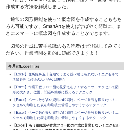
作成する方法を解説しました。
通常の図形機能を使って概念図を作成することももち
ろん可能ですが、SmartArtを使えばすばやく簡単に、ま
さにスマートに概念図を作成することができます。
図形の作成に苦手意識のある読者はぜひ試してみてく
ださい。作業時間を劇的に短縮できますよ！
今月のExcelTips
【Excel】住所録を五十音順でうまく並べ替えられない！エクセルで
名簿管理に必須のふりがな編集術
【Excel】作業工程フロー図の見栄えをよくするコツ！エクセルで図
形の大きさ、位置、間隔を簡単に揃えるテクニック
【Excel】ページ数が多い資料の印刷時にページ番号を振りたい！エ
クセルで印刷した表を印刷後に管理しやすくするテクニック
【Excel】ページ数が多い資料の印刷時にページ番号を振りたい！エ
クセルで印刷した表を印刷後に管理しやすくするテクニック
【Excel】もう組織図や作業フロー図の作成に苦労しない！エクセル