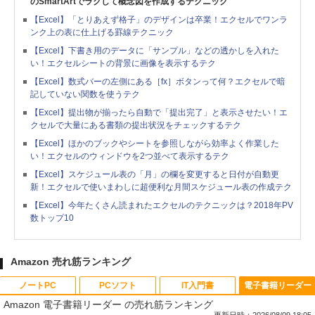
のSmartArtでラクして概念図を作成するテクニック
【Excel】「とりあえず格子」のデザインは卒業！エクセルでワンラ
ンク上の表に仕上げる罫線テクニック
【Excel】下書き用のデータに「サンプル」などの透かしを入れた
い！エクセルシートの背景に画像を表示するテク
【Excel】数式バーの左側にある［fx］ボタンって何？エクセルで暗
記していない関数を使うテク
【Excel】提出物が揃ったら自動で「提出完了」と表示させたい！エ
クセルで大量にある書類の提出状況をチェックするテク
【Excel】ほかのブックやシートを参照しながら効率よく作業した
い！エクセルのウィンドウを2つ並べて表示するテク
【Excel】スケジュール表の「月」の欄を変更すると日付が自動更
新！エクセルで使いまわしに超便利な月間スケジュール表の作成テク
【Excel】今年たくさん読まれたエクセルのテクニックは？2018年PV
数トップ10
Amazon 売れ筋ランキング
ノートPC
PCソフト
IT入門書
電子書籍リーダー
Amazon 電子書籍リーダー の売れ筋ランキング
更新日時：2026/08/09 18:05