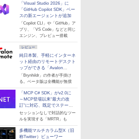
「Visual Studio 2026」に
「GitHub Copilot SDK」ベー
スの新エージェントが追加
「Copilot CLI」や「GitHub」ア
プリ、「VS Code」などと同じ
エンジン、プレビュー搭載
レビュー
純日本製、手軽にインターネ
ット経由のリモートデスクト
ップができる「Avalon
remote」
「Brynhildr」の作者が手掛け
る。ベータ版は全機能が無償
「MCP C# SDK」がv2.0に
～MCP登場以来“最大の改
訂”に対応、既定でステート
レスへ
セッションなしで対話的なツー
ルを実現する「MRTR」も
多機能マルチカラム型X（旧
称Twitter）ビューワー