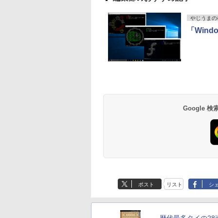
ラ、Touch ID - イン
ディゴ + 3年延長
やじうまの
AppleCare+ for 13イ
ンチMacBook
「Wind
Neo(A18 Pro)|ダウン
ロード版
Google
ポスト
リスト
シ