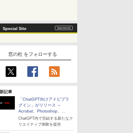
Special Site
窓の杜 をフォローする
新記事
「ChatGPT向けアドビプラ
グイン」がリリース ～
Acrobat、Photoshop、
Premiereなどの機能を1つの
ChatGPT内で完結する新たなク
プラグインに統合
リエイティブ体験を提供