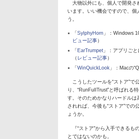
大物以外にも、個人で開発され
います。いい機会ですので、個
う。
「
SylphyHorn
」：Window
ビュー記事
）
「
EarTrumpet
」：アプリごと
（
レビュー記事
）
「
WinQuickLook
」：Macの“Q
こうしたツールを“ストア”で公開
り、“RunFullTrust”と
す。そのためかなりハードルは
されれば、今後も“ストア”で
ょうか。
『“ストア”から入手できるもの
とではないのかも。