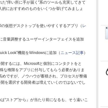
た“痒い所に手が届く”系のツールも充実してきて
人的におすすめのものをいくつか挙げてみましょ
s 10の仮想デスクトップを使いやすくするアプリ（
レ
に音量調整するユーザーインターフェイスを追加
uick Look”機能をWindowsに追加（
ニュース記事
）
するには、Microsoftと個別にコンタクトをと
呼ばれる特殊な権限をアプリに付与してもらう必要がありま
高めですが、ノウハウが蓄積され、プロセスが整備
の公開を選択する開発者は増えていくのではないでし
は“ストア”から』が当たり前になるも、そう遠いこ