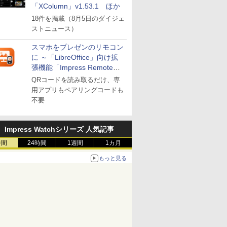
「XColumn」v1.53.1 ほか
18件を掲載（8月5日のダイジェ
ストニュース）
スマホをプレゼンのリモコン
に ～「LibreOffice」向け拡
張機能「Impress Remote」
が公開
QRコードを読み取るだけ、専
用アプリもペアリングコードも
不要
Impress Watchシリーズ 人気記事
時間
24時間
1週間
1カ月
もっと見る