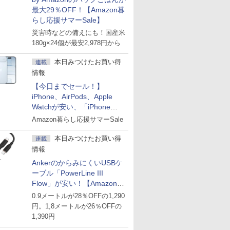
最大29％OFF！【Amazon暮
らし応援サマーSale】
災害時などの備えにも！国産米
180g×24個が最安2,978円から
本日みつけたお買い得
連載
情報
【今日までセール！】
iPhone、AirPods、Apple
Watchが安い、「iPhone
Air」256GB版が139,800円な
Amazon暮らし応援サマーSale
ど
本日みつけたお買い得
連載
情報
AnkerのからみにくいUSBケ
ーブル「PowerLine III
Flow」が安い！【Amazon暮
らし応援サマーSale】
0.9メートルが28％OFFの1,290
円。1,8メートルが26％OFFの
1,390円