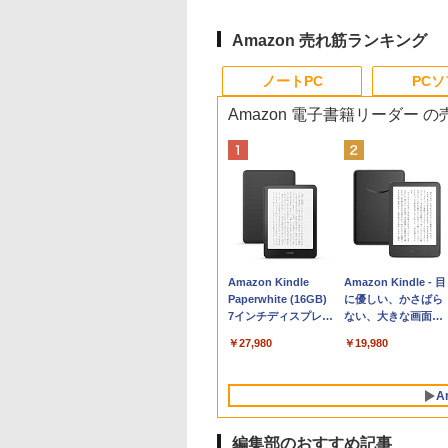
Amazon 売れ筋ランキング
ノートPC
PC
Amazon 電子書籍リーダー 
Apple 2026
Robloxギフトカード
生成AIパスポート公
Amazon Kindle
tomtoc 360°保護
Robloxギフトカード
AIイラスト表現辞典:
Amazon Kindle - 目
MacBook Neo A18
- 800 Robux 【限定
式テキスト 第４版
Paperwhite (16GB)
15.6 16インチ パソ
- 2,000 Robux 【限
思い通りの絵を引き
に優しい、かさばら
Proチップ搭載13イ
バーチャルアイテム
7インチディスプレ
ンケース Dell NEC
定バーチャルアイテ
出す プロンプトの言
ない、大きな画面で
￥1,766
ンチノートブック：
を含む】 【オンライ
イ、色調調節ライ
Lavie ASUS HP
ムを含む】 【オンラ
葉 AI画像生成シリー
読みやすい、6週間
￥162,598
￥1,300
￥27,980
￥2,952
￥3,200
￥480
￥19,980
AIとApple
ンゲームコード】 ロ
ト、12週間持続バッ
dynabook Lenovo
インゲームコード】
ズ (はぴーイラスト
続バッテリー、6イ
Intelligence、Liquid
ブロックス | オンラ
テリー、広告なし、
対応
ロブロックス | オン
Labo)
チディスプレイ電子
Retinaディスプレ
インコード版
ブラック
ラインコード版
書籍リーダー、ブラ
A
イ、8GBメモリ、
ック、16GB、広告
512GB SSD、1080p
し
FaceTime HDカメ
編集部のおすすめ記事