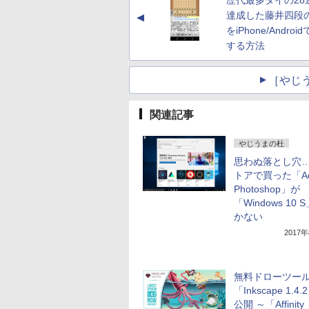
歴代最多タイの28
達成した藤井四段
▲
をiPhone/Androi
する方法
［やじ
関連記事
やじうまの杜
思わぬ落とし穴
トアで買った「Ad
Photoshop」が
「Windows 10
かない
2017
無料ドローツー
「Inkscape 1.4
公開 ～「Affinity