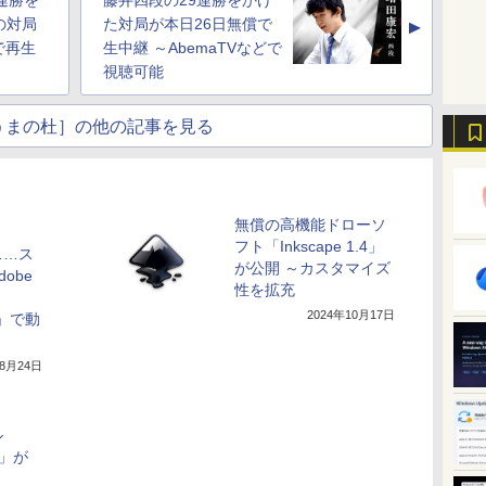
連勝を
藤井四段の29連勝をかけ
の対局
た対局が本日26日無償で
▲
dで再生
生中継 ～AbemaTVなどで
視聴可能
うまの杜］の他の記事を見る
無償の高機能ドローソ
フト「Inkscape 1.4」
……ス
が公開 ～カスタマイズ
obe
性を拡充
2024年10月17日
 S」で動
年8月24日
ル
.2」が