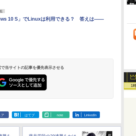
フレームカメラ、
Touch ID - ミッドナ
杜
イト + 3年延長
AppleCare+ for 13イ
ows 10 S」でLinuxは利用できる？ 答えは――
ンチMacBook
Air(M5)|ダウンロー
ド版
 検索で当サイトの記事を優先表示させる
1
ェア
はてブ
note
LinkedIn