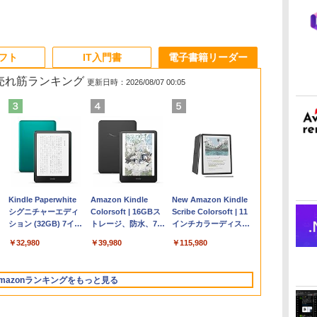
ソフト
IT入門書
電子書籍リーダー
の売れ筋ランキング
更新日時：2026/08/07 00:05
Apple 2026
Microsoft Office
ClaudeCode いちば
Kindle Paperwhite
【Amazon.co.jp限
Robloxギフトカード
FM TOWNS ハイパ
Amazon Kindle
FMV ノートパソコン
Microsoft Office
1冊ですべて身につく
New Amazon Kindle
コ
MacBook Air M5チ
Home & Business
んやさしい 教科書:
シグニチャーエディ
定】 HP ノートパソ
- 1000 Robux 【限定
ー・カタログ: 本体
Colorsoft | 16GBス
WE1-K3 (MS 365
Home 2024(最新 永続
HTML & CSSとWebデ
Scribe Colorsoft | 11
ップ搭載13インチノ
2024(最新 永続版)|オ
非エンジニア 初心者
ション (32GB) 7イン
コン 15-fd 15.6イン
バーチャルアイテム
ハードウェア・市販
トレージ、防水、7イ
Personal/Copilotキー
版)|オンラインコード
ザイン入門講座［第2
インチカラーディスプ
持
ートブック：AIと
ンラインコード
素人 でも安心 使い方
チディスプレイ、明
チ 16GBメモリ
を含む】 【オンライ
ソフトウェアのパー
ンチカラーディスプ
搭載/Win 11/15.6
版|Windows11、
版］
レイ、64GBストレー
￥347,600
￥39,582
￥99
￥32,980
￥129,800
￥1,600
￥1,600
￥39,980
￥120,000
￥37,224
￥2,326
￥115,980
ン
Apple Intelligence、
版|Windows11、
マニュアル AI副業に
るさ自動調整、色調
512GB SSD インテ
ンゲームコード】 ロ
フェクトリストと最
レイ、色調調節ライ
型/Core i5/16GB/SSD
10/mac対応|PC2台
ジ、ノート機能搭載、
13.6インチLiquid
10/mac対応|PC2台
もコンテンツ作成に
調節ライト、12週間
ル Core 5
ブロックス |オンライ
新エミュレータ紹介
ト、最大8週間持続バ
512GB/ホワイト)
明るさ自動調整、色調
Retinaディスプレ
もKindle出版にも！
持続バッテリー、広
ンコード版
ッテリー、広告無
FMVWK3E15W_AZ
調節ライト、プレミア
mazonランキングをもっと見る
な
イ、24GBユニファイ
非エンジニアのため
告なし、メタリック
し、ブラック (2025
ムペン付き、グラファ
ドメモリ、1TB
のAIコーディング入
ジェード
年発売)
イト
SSD、12MPセンター
門シリーズ