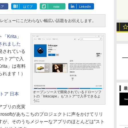
ェア
はてブ
note
LinkedIn
・レビューにこだわらない幅広い話題をお伝えします。
ト
「Krita」
スされました
発されている
“ストア”で入
ita」は有料
られます！）
最
オープンソースで開発されているドローソフ
t ストア 日本
トの「Inkscape」も“ストア”で入手できるよ
うに
アプリの充実
rosoftがあちこちのプロジェクトに声をかけてリリ
すが、そのうちメジャーなアプリのほとんどは“スト