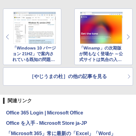
￥27,980
1冊ですべて身につくHTML & CSSとWe
Robloxギフトカード - 1000 Robux 【限
bデザイン入門講座［第2版］
定バーチャルアイテムを含む】 【オンラ
インゲームコード】 ロブロックス |オン
ラインコード版
Amazon Kindle Colorsoft | 16GBストレ
￥1,292
ージ、防水、7インチカラーディスプレ
イ、色調調節ライト、最大8週間持続バッ
￥1,600
テリー、広告無し、ブラック (2025年発
売)
「Windows 10 バージ
「Winamp」の次期版
FM TOWNS ハイパー・カタログ: 本体ハ
ョン 21H2」で案内さ
が間もなく登場か ～公
ードウェア・市販ソフトウェアのパーフ
Windows版 | Minecraft (マインクラフ
￥31,980
ェクトリストと最新エミュレータ紹介
れている既知の問題は
式サイトは気合の入っ
ト): Java & Bedrock Edition | オンライ
2件のみ
たデザインに
ンコード版
￥1,600
New Amazon Kindle Scribe Colorsoft |
［やじうまの杜］の他の記事を見る
￥3,600
11インチカラーディスプレイ、64GBスト
レージ、ノート機能搭載、明るさ自動調
整、色調調節ライト、プレミアムペン付
き、グラファイト
関連リンク
￥115,980
Office 365 Login | Microsoft Office
Office を入手 - Microsoft Store ja-JP
「Microsoft 365」常に最新の「Excel」「Word」