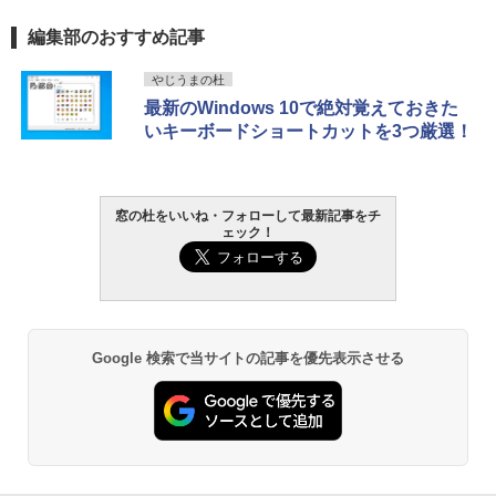
編集部のおすすめ記事
Robloxギフトカード - 800 Robux 【限
生成AIパスポート公式テキスト 第４版
Amazon Kindle Paperwhite (16GB) 7イ
やじうまの杜
定バーチャルアイテムを含む】 【オンラ
ンチディスプレイ、色調調節ライト、12
最新のWindows 10で絶対覚えておきた
インゲームコード】 ロブロックス | オン
週間持続バッテリー、広告なし、ブラッ
￥1,766
いキーボードショートカットを3つ厳選！
ラインコード版
ク
￥1,300
￥22,980
AIイラスト表現辞典: 思い通りの絵を引き
窓の杜をいいね・フォローして最新記事をチ
出す プロンプトの言葉 AI画像生成シリー
ェック！
Microsoft Office Home & Business 202
Amazon Kindle - 目に優しい、かさばら
ズ (はぴーイラストLabo)
4(最新 永続版)|オンラインコード版|Wind
ない、大きな画面で読みやすい、6週間持
ows11、10/mac対応|PC2台
続バッテリー、6インチディスプレイ電子
書籍リーダー、ブラック、16GB、広告な
￥480
し
￥39,582
￥16,980
ClaudeCode いちばんやさしい 教科書:
Google 検索で当サイトの記事を優先表示させる
非エンジニア 初心者 素人 でも安心 使い
Robloxギフトカード - 2,000 Robux 【限
方 マニュアル AI副業にもコンテンツ作成
定バーチャルアイテムを含む】 【オンラ
にもKindle出版にも！ 非エンジニアのた
インゲームコード】 ロブロックス | オン
Kindle Paperwhite シグニチャーエディ
めのAIコーディング入門シリーズ
ラインコード版
ション (32GB) 7インチディスプレイ、明
るさ自動調整、色調調節ライト、12週間
持続バッテリー、広告なし、メタリック
￥99
￥3,200
ブラック