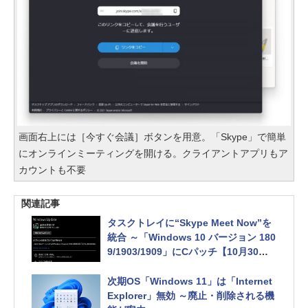
画面右上には［今すぐ会議］ボタンを用意。「Skype」で簡単
にオンラインミーティングを開ける。クライアントアプリもア
カウントも不要
関連記事
タスクトレイに“Skype Meet Now”を
統合 ～「Windows 10 バージョン 180
9/1903/1909」にCパッチ【10月30日
追記】
次期OS「Windows 11」は「Internet
Explorer」無効 ～廃止・削除される機