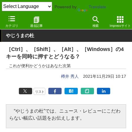
Powered by
Translate
窓の杜
オフィス・ドキュメント
オフィス
Windows
カテゴリ
過去記事
検索
Impressサイト
やじうまの杜
［Ctrl］、［Shift］、［Alt］、［Windows］の4
キーを同時に押すとどうなる？
これが便利かどうかはあなた次第
樽井 秀人
2021年11月29日 10:17
リスト
“やじうまの杜”では、ニュース・レビューにこだわ
らない幅広い話題をお伝えします。