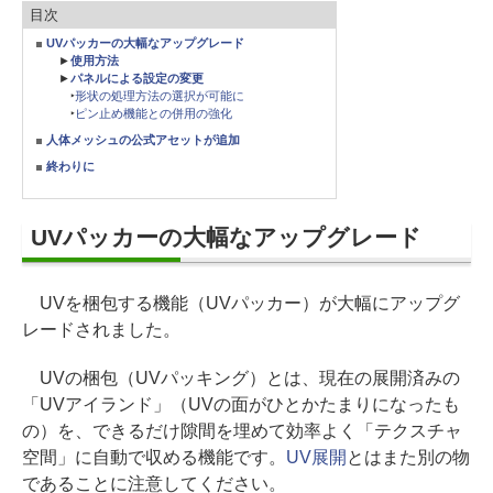
目次
UVパッカーの大幅なアップグレード
►
使用方法
►
パネルによる設定の変更
‣
形状の処理方法の選択が可能に
‣
ピン止め機能との併用の強化
人体メッシュの公式アセットが追加
終わりに
UVパッカーの大幅なアップグレード
UVを梱包する機能（UVパッカー）が大幅にアップグ
レードされました。
UVの梱包（UVパッキング）とは、現在の展開済みの
「UVアイランド」（UVの面がひとかたまりになったも
の）を、できるだけ隙間を埋めて効率よく「テクスチャ
空間」に自動で収める機能です。
UV展開
とはまた別の物
であることに注意してください。