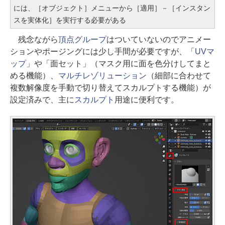
には、［オブジェクト］メニューから［適用］－［インスタン
スを実体化］を実行する必要がある
残念ながら
頂点グループ
はついていないのでアニメー
ションやポージングには少し手間が必要ですが、「
UVマ
ップ
」や「面セット」（マスク用に面を色分けしてまと
める機能）、
マルチレゾリューション
（細部に合わせて
複数解像度を手動で切り替えてスカルプトする機能）が
設定済みで、主に
スカルプト
用途に便利です。