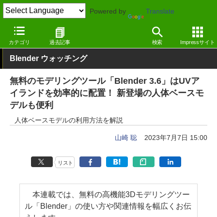
Powered by
Translate
窓の杜
画像・映像・音楽
画像
Windows
カテゴリ
過去記事
検索
Impressサイト
Blender ウォッチング
無料のモデリングツール「Blender 3.6」はUVア
イランドを効率的に配置！ 新登場の人体ベースモ
デルも便利
人体ベースモデルの利用方法を解説
山崎 聡
2023年7月7日 15:00
リスト
本連載では、無料の高機能3Dモデリングツー
ル「Blender」の使い方や関連情報を幅広くお伝