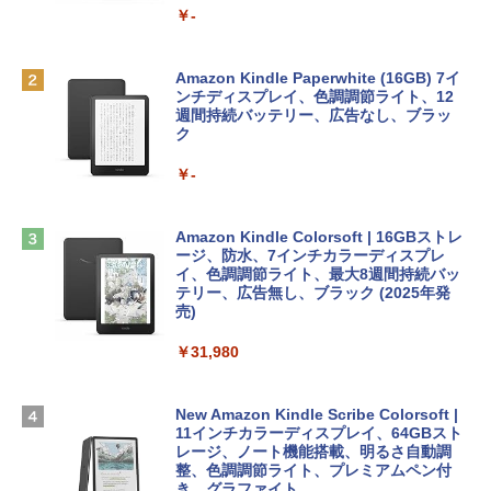
￥-
￥137,800
1冊ですべて身につくHTML & CSSとWe
bデザイン入門講座［第2版］
Robloxギフトカード - 2,000 Robux 【限
定バーチャルアイテムを含む】 【オンラ
Amazon Kindle Paperwhite (16GB) 7イ
tomtoc 360°保護 15.6 16インチ パソコ
インゲームコード】 ロブロックス | オン
ンチディスプレイ、色調調節ライト、12
￥1,292
ンケース Dell NEC Lavie ASUS HP dyna
ラインコード版
週間持続バッテリー、広告なし、ブラッ
book Lenovo対応
ク
￥3,200
￥2,952
￥-
ClaudeCode いちばんやさしい 教科書:
非エンジニア 初心者 素人 でも安心 使い
方 マニュアル AI副業にもコンテンツ作成
Robloxギフトカード - 1000 Robux 【限
にもKindle出版にも！ 非エンジニアのた
HP ノートパソコン 15-fd 15.6インチ 16
定バーチャルアイテムを含む】 【オンラ
Amazon Kindle Colorsoft | 16GBストレ
めのAIコーディング入門シリーズ
GBメモリ 512GB SSD インテル Core 5
インゲームコード】 ロブロックス |オン
ージ、防水、7インチカラーディスプレ
ラインコード版
イ、色調調節ライト、最大8週間持続バッ
￥99
テリー、広告無し、ブラック (2025年発
￥140,131
売)
￥1,600
￥31,980
AIイラスト表現辞典: 思い通りの絵を引き
出す プロンプトの言葉 AI画像生成シリー
Apple 2026 MacBook Air M5チップ搭載
Microsoft Office Home & Business 202
ズ (はぴーイラストLabo)
13インチノートブック：AIとApple Intell
4(最新 永続版)|オンラインコード版|Wind
igence、13.6インチLiquid Retinaディ
ows11、10/mac対応|PC2台
New Amazon Kindle Scribe Colorsoft |
スプレイ、16GBユニファイドメモリ、51
￥480
11インチカラーディスプレイ、64GBスト
2GB SSDストレージ、12MPセンターフ
レージ、ノート機能搭載、明るさ自動調
￥39,582
レームカメラ、日本語キーボード、Touc
整、色調調節ライト、プレミアムペン付
h ID - ミッドナイト
き、グラファイト