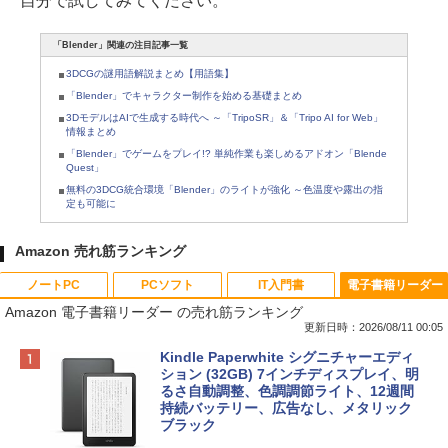
自分で試してみてください。
「Blender」関連の注目記事一覧
3DCGの謎用語解説まとめ【用語集】
「Blender」でキャラクター制作を始める基礎まとめ
3DモデルはAIで生成する時代へ ～「TripoSR」＆「Tripo AI for Web」
情報まとめ
「Blender」でゲームをプレイ!? 単純作業も楽しめるアドオン「Blende
Quest」
無料の3DCG統合環境「Blender」のライトが強化 ～色温度や露出の指
定も可能に
Amazon 売れ筋ランキング
ノートPC
PCソフト
IT入門書
電子書籍リーダー
Amazon 電子書籍リーダー の売れ筋ランキング
更新日時：2026/08/11 00:05
Apple 2026 MacBook Neo A18 Proチッ
Robloxギフトカード - 800 Robux 【限
生成AIパスポート公式テキスト 第４版
Kindle Paperwhite シグニチャーエディ
プ搭載13インチノートブック：AIとAppl
定バーチャルアイテムを含む】 【オンラ
ション (32GB) 7インチディスプレイ、明
e Intelligenceのために設計、Liquid Ret
インゲームコード】 ロブロックス | オン
るさ自動調整、色調調節ライト、12週間
￥1,766
inaディスプレイ、8GBユニファイドメモ
ラインコード版
持続バッテリー、広告なし、メタリック
リ、512GB SSDストレージ、1080p Fac
ブラック
eTime HDカメラ、Touch ID - シトラス
￥1,300