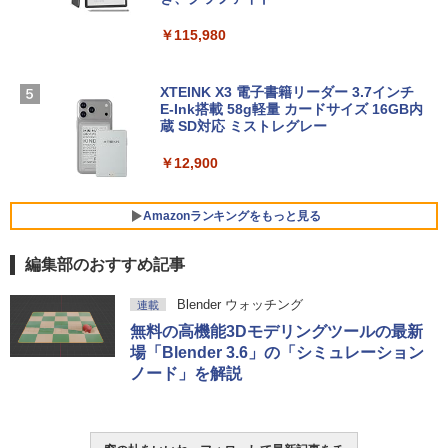
FM TOWNS ハイパー・カタログ: 本体ハ
ードウェア・市販ソフトウェアのパーフ
Windows版 | Minecraft (マインクラフ
￥217,556
￥115,980
ェクトリストと最新エミュレータ紹介
ト): Java & Bedrock Edition | オンライ
ンコード版
￥1,600
【Amazon.co.jp限定】ASUS ノートパソ
XTEINK X3 電子書籍リーダー 3.7インチ
￥3,600
コン Vivobook 15 M1502NAQ 15.6イン
E-Ink搭載 58g軽量 カードサイズ 16GB内
チ AMD Ryzen 7 170 メモリ16GB SSD 5
蔵 SD対応 ミストレグレー
12GB Microsoft 365 Personal (24か月
版) 搭載 Windows 11 重量1.7kg Wi-Fi 6
￥12,900
E クワイエットブルー M1502NAQ-R716
5BUWS
Amazonランキングをもっと見る
￥139,800
編集部のおすすめ記事
Blender ウォッチング
連載
無料の高機能3Dモデリングツールの最新
場「Blender 3.6」の「シミュレーション
ノード」を解説