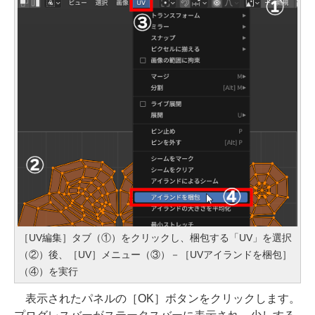
［UV編集］タブ（①）をクリックし、梱包する「UV」を選択
（②）後、［UV］メニュー（③）－［UVアイランドを梱包］
（④）を実行
表示されたパネルの［OK］ボタンをクリックします。