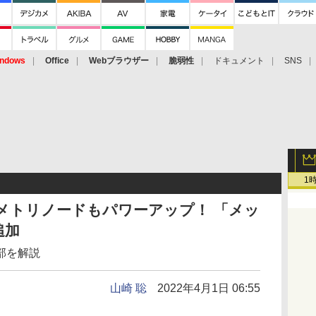
ndows
Office
Webブラウザー
脆弱性
ドキュメント
SNS
1
はジオメトリノードもパワーアップ！ 「メッ
追加
部を解説
山崎 聡
2022年4月1日 06:55