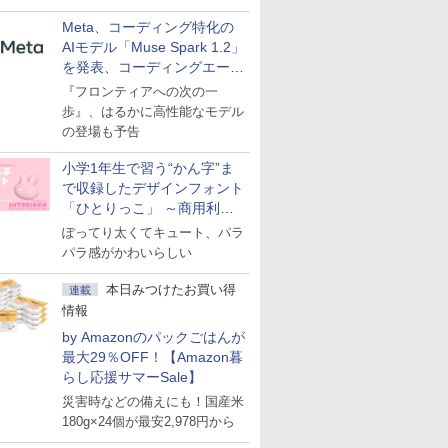
Meta、コーディング特化の
AIモデル「Muse Spark 1.2」
を発表、コーディングエージ
ェント「Muse Code」も
『フロンティアへの次の一
歩』、はるかに高性能なモデル
の登場も予告
小学1年生で習う“かん字”ま
で収録したデザインフォント
「ひとりっこ」 ～商用利用
OK
ぽってり太くてキュート、パラ
パラ感がかわいらしい
本日みつけたお買い得
連載
情報
by Amazonのパックごはんが
最大29％OFF！【Amazon暮
らし応援サマーSale】
災害時などの備えにも！国産米
180g×24個が最安2,978円から