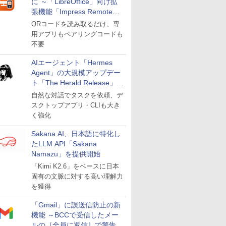
に ～「LibreOffice」向け拡
張機能「Impress Remote」
が公開
QRコードを読み取るだけ、専
用アプリもペアリングコードも
不要
AIエージェント「Hermes
Agent」の大規模アップデー
ト「The Herald Release」が
公開
自然な対話でタスクを依頼、デ
スクトップアプリ・CLIも大き
く強化
Sakana AI、日本語に特化し
たLLM API「Sakana
Namazu」を提供開始
「Kimi K2.6」をベースに日本
固有の文脈に対する高い理解力
を獲得
「Gmail」に誤送信防止の新
機能 ～BCCで受信したメー
ルの［全員に返信］で警告を