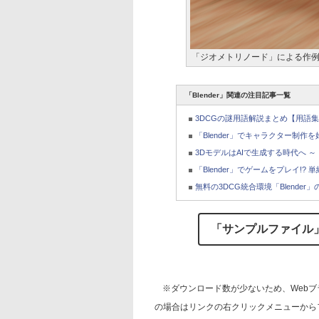
「ジオメトリノード」による作
「Blender」関連の注目記事一覧
3DCGの謎用語解説まとめ【用語
「Blender」でキャラクター制作
3DモデルはAIで生成する時代へ ～「Tri
「Blender」でゲームをプレイ!? 
無料の3DCG統合環境「Blende
「サンプルファイル」
※ダウンロード数が少ないため、Web
の場合はリンクの右クリックメニューから