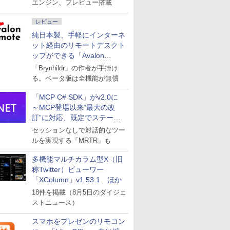
エンジン、プレビュー搭載
レビュー
純日本製、手軽にインターネ
ット経由のリモートデスクト
ップができる「Avalon
remote」
「Brynhildr」の作者が手掛け
る。ベータ版は全機能が無償
「MCP C# SDK」がv2.0に
～MCP登場以来“最大の改
訂”に対応、既定でステート
レスへ
セッションなしで対話的なツー
ルを実現する「MRTR」も
多機能マルチカラム型X（旧
称Twitter）ビューワー
「XColumn」v1.53.1 ほか
18件を掲載（8月5日のダイジェ
ストニュース）
スマホをプレゼンのリモコン