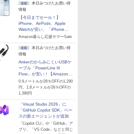
本日みつけたお買い得
連載
情報
【今日までセール！】
iPhone、AirPods、Apple
Watchが安い、「iPhone
Air」256GB版が139,800円な
Amazon暮らし応援サマーSale
ど
本日みつけたお買い得
連載
情報
AnkerのからみにくいUSBケ
ーブル「PowerLine III
Flow」が安い！【Amazon暮
らし応援サマーSale】
0.9メートルが28％OFFの1,290
円。1,8メートルが26％OFFの
1,390円
「Visual Studio 2026」に
「GitHub Copilot SDK」ベー
スの新エージェントが追加
「Copilot CLI」や「GitHub」ア
プリ、「VS Code」などと同じ