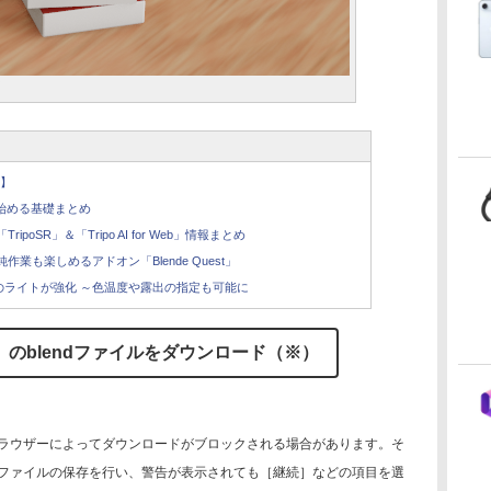
例
集】
を始める基礎まとめ
poSR」＆「Tripo AI for Web」情報まとめ
単純作業も楽しめるアドオン「Blende Quest」
r」のライトが強化 ～色温度や露出の指定も可能に
のblendファイルをダウンロード（※）
ブラウザーによってダウンロードがブロックされる場合があります。そ
ファイルの保存を行い、警告が表示されても［継続］などの項目を選