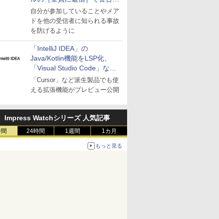
表示
自分が参加していることやメア
ドを他の受信者に知られる事故
を防げるように
「IntelliJ IDEA」の
Java/Kotlin機能をLSP化、
「Visual Studio Code」など
にも開放
「Cursor」など派生製品でも使
える拡張機能がプレビュー公開
Impress Watchシリーズ 人気記事
時間
24時間
1週間
1カ月
もっと見る