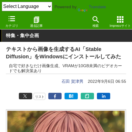
Powered by
Translate
窓の杜
ジェネレーティブAI
画像生成
カテゴリ
過去記事
検索
Impressサイト
特集・集中企画
テキストから画像を生成するAI「Stable
Diffusion」をWindowsにインストールしてみた
自宅で好きなだけ画像生成、VRAMが10GB未満のビデオカー
ドでも解決策あり
石田 賀津男
2022年9月6日 06:55
リスト