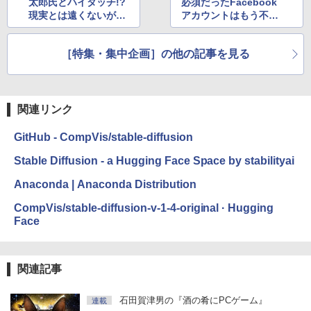
太郎氏とハイタッチ!?
必須だったFacebook
現実とは遠くないがユ
アカウントはもう不
ニークな世界が広がっ
要！?「Metaアカウン
ている「メタバース」
ト」への移行を実際に
［特集・集中企画］の他の記事を見る
やってみた
関連リンク
GitHub - CompVis/stable-diffusion
Stable Diffusion - a Hugging Face Space by stabilityai
Anaconda | Anaconda Distribution
CompVis/stable-diffusion-v-1-4-original · Hugging
Face
関連記事
石田賀津男の『酒の肴にPCゲーム』
連載