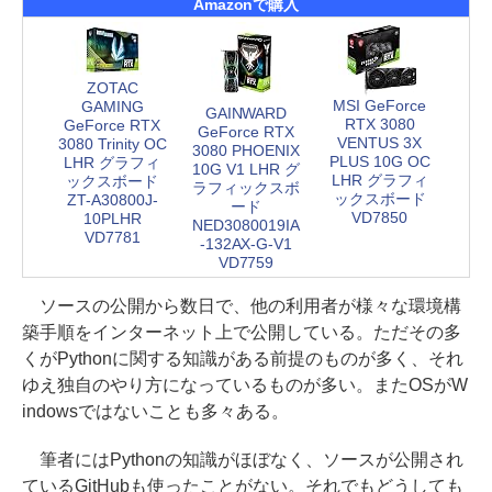
Amazonで購入
ZOTAC
MSI GeForce
GAMING
GAINWARD
RTX 3080
GeForce RTX
GeForce RTX
VENTUS 3X
3080 Trinity OC
3080 PHOENIX
PLUS 10G OC
LHR グラフィ
10G V1 LHR グ
LHR グラフィ
ックスボード
ラフィックスボ
ックスボード
ZT-A30800J-
ード
VD7850
10PLHR
NED3080019IA
VD7781
-132AX-G-V1
VD7759
ソースの公開から数日で、他の利用者が様々な環境構
築手順をインターネット上で公開している。ただその多
くがPythonに関する知識がある前提のものが多く、それ
ゆえ独自のやり方になっているものが多い。またOSがW
indowsではないことも多々ある。
筆者にはPythonの知識がほぼなく、ソースが公開され
ているGitHubも使ったことがない。それでもどうしても