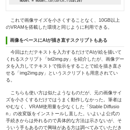
model = model.to(torch.float16)
これで画像サイズを小さくすることなく、10GB以上
のVRAMを搭載した環境と同じように利用できる。
画像をベースにAIが描き直すスクリプトもある
今回はただテキストを入力するだけでAIが絵を描いて
くれるスクリプト「txt2img.py」を紹介したが、画像デー
タを入力してテキストで指示をすることで絵を描き直さ
せる「img2img.py」というスクリプトも用意されてい
る。
こちらも使い方は似たようなものだが、元の画像サイ
ズを小さくするだけではうまく動作しなかった。筆者は
やむなく、VRAM使用量を少なくした「Stable Diffusio
n」の改変版をインストールし直した。いよいよ公式の
手続きからは外れるので具体的な方法は示さないが、そ
ういう手もあるので興味がある方は調べてみていただき