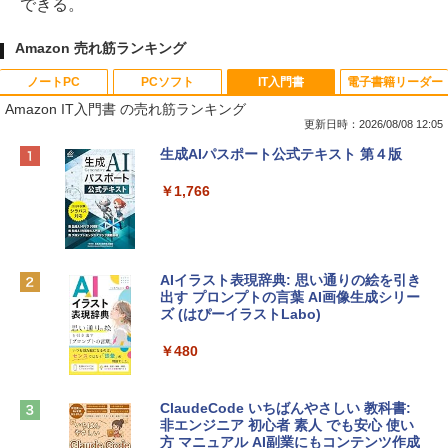
できる。
Amazon 売れ筋ランキング
ノートPC
PCソフト
IT入門書
電子書籍リーダー
Amazon IT入門書 の売れ筋ランキング
更新日時：2026/08/08 12:05
Apple 2026 MacBook Neo A18 Proチッ
Robloxギフトカード - 800 Robux 【限
生成AIパスポート公式テキスト 第４版
プ搭載13インチノートブック：AIとAppl
定バーチャルアイテムを含む】 【オンラ
e Intelligenceのために設計、Liquid Ret
インゲームコード】 ロブロックス | オン
￥1,766
inaディスプレイ、8GBユニファイドメモ
ラインコード版
リ、256GB SSDストレージ、1080p Fac
eTime HDカメラ - インディゴ
￥1,300
￥119,800
AIイラスト表現辞典: 思い通りの絵を引き
出す プロンプトの言葉 AI画像生成シリー
Robloxギフトカード - 1000 Robux 【限
ズ (はぴーイラストLabo)
定バーチャルアイテムを含む】 【オンラ
tomtoc 360°保護 15.6 16インチ パソコ
インゲームコード】 ロブロックス |オン
ンケース Dell NEC Lavie ASUS HP dyna
ラインコード版
￥480
book Lenovo対応
￥1,600
￥2,952
ClaudeCode いちばんやさしい 教科書:
非エンジニア 初心者 素人 でも安心 使い
方 マニュアル AI副業にもコンテンツ作成
Microsoft Office Home & Business 202