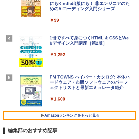
にもKindle出版にも！ 非エンジニアのた
Apple 2026 MacBook Air M5チップ搭載
4(最新 永続版)|オンラインコード版|Wind
めのAIコーディング入門シリーズ
13インチノートブック：AIとApple Intell
ows11、10/mac対応|PC2台
igence、13.6インチLiquid Retinaディ
スプレイ、16GBユニファイドメモリ、1
￥99
￥39,582
TB SSDストレージ、12MPセンターフレ
ームカメラ、日本語キーボード、Touch I
D - シルバー
1冊ですべて身につくHTML & CSSとWe
Robloxギフトカード - 2,000 Robux 【限
bデザイン入門講座［第2版］
定バーチャルアイテムを含む】 【オンラ
￥261,414
インゲームコード】 ロブロックス | オン
ラインコード版
￥1,292
【Amazon.co.jp限定】 HP ノートパソコ
￥3,200
ン 15-fd 15.6インチ 16GBメモリ 512GB
SSD インテル Core 5
FM TOWNS ハイパー・カタログ: 本体ハ
ードウェア・市販ソフトウェアのパーフ
Windows版 | Minecraft (マインクラフ
￥129,800
ェクトリストと最新エミュレータ紹介
ト): Java & Bedrock Edition | オンライ
ンコード版
￥1,600
FMV ノートパソコン WE1-K3 (MS 365 P
￥3,600
ersonal/Copilotキー搭載/Win 11/15.6型/
Core i5/16GB/SSD 512GB/ホワイト) FM
Amazonランキングをもっと見る
VWK3E15W_AZ
編集部のおすすめ記事
￥139,880