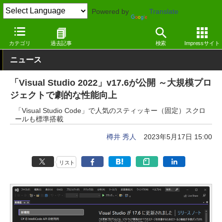
Powered by
Translate
窓の杜
プログラミング
プログラミング
Windows
カテゴリ
過去記事
検索
Impressサイト
ニュース
「Visual Studio 2022」v17.6が公開 ～大規模プロ
ジェクトで劇的な性能向上
「Visual Studio Code」で人気のスティッキー（固定）スクロ
ールも標準搭載
樽井 秀人
2023年5月17日 15:00
リスト