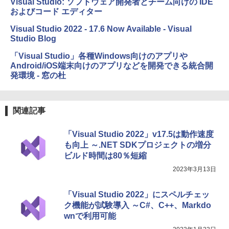
Visual Studio: ソフトウェア開発者とチーム向けの IDE
およびコード エディター
Amazon Kindle Colorsoft | 16GBストレ
ージ、防水、7インチカラーディスプレ
Visual Studio 2022 - 17.6 Now Available - Visual
イ、色調調節ライト、最大8週間持続バッ
Studio Blog
テリー、広告無し、ブラック (2025年発
売)
「Visual Studio」各種Windows向けのアプリや
Android/iOS端末向けのアプリなどを開発できる統合開
￥31,980
発環境 - 窓の杜
New Amazon Kindle Scribe Colorsoft |
11インチカラーディスプレイ、64GBスト
関連記事
レージ、ノート機能搭載、明るさ自動調
整、色調調節ライト、プレミアムペン付
き、グラファイト
「Visual Studio 2022」v17.5は動作速度
も向上 ～.NET SDKプロジェクトの増分
￥115,980
ビルド時間は80％短縮
2023年3月13日
「Visual Studio 2022」にスペルチェッ
ク機能が試験導入 ～C#、C++、Markdo
wnで利用可能