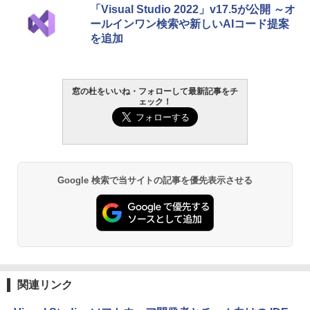
Amazon Kindle Paperwhite (16GB) 7イ
「Visual Studio 2022」v17.5が公開 ～オ
ンチディスプレイ、色調調節ライト、12
ールインワン検索や新しいAIコード提案
週間持続バッテリー、広告なし、ブラッ
を追加
ク
￥22,980
窓の杜をいいね・フォローして最新記事をチ
ェック！
Amazon Kindle - 目に優しい、かさばら
ない、大きな画面で読みやすい、6週間持
続バッテリー、6インチディスプレイ電子
書籍リーダー、ブラック、16GB、広告な
し
￥16,980
Google 検索で当サイトの記事を優先表示させる
Kindle Paperwhite シグニチャーエディ
ション (32GB) 7インチディスプレイ、明
るさ自動調整、色調調節ライト、12週間
持続バッテリー、広告なし、メタリック
ブラック
関連リンク
￥27,980