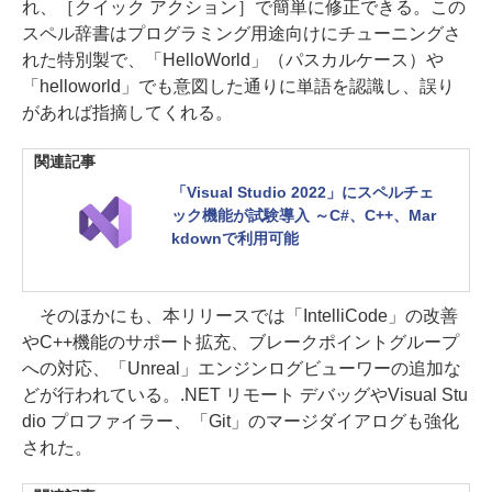
れ、［クイック アクション］で簡単に修正できる。この
スペル辞書はプログラミング用途向けにチューニングさ
れた特別製で、「HelloWorld」（パスカルケース）や
「helloworld」でも意図した通りに単語を認識し、誤り
があれば指摘してくれる。
関連記事
「Visual Studio 2022」にスペルチェ
ック機能が試験導入 ～C#、C++、Mar
kdownで利用可能
そのほかにも、本リリースでは「IntelliCode」の改善
やC++機能のサポート拡充、ブレークポイントグループ
への対応、「Unreal」エンジンログビューワーの追加な
どが行われている。.NET リモート デバッグやVisual Stu
dio プロファイラー、「Git」のマージダイアログも強化
された。