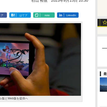
石山 裕規
2023年9月15日 10:30
ェア
はてブ
note
LinkedIn
最
モバイル版とWeb版を提供へ