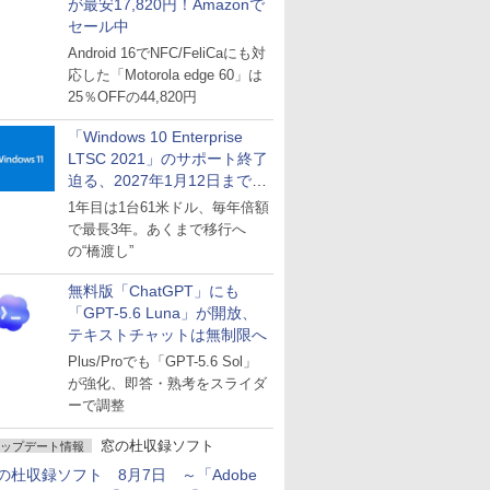
が最安17,820円！Amazonで
セール中
Android 16でNFC/FeliCaにも対
応した「Motorola edge 60」は
25％OFFの44,820円
「Windows 10 Enterprise
LTSC 2021」のサポート終了
迫る、2027年1月12日まで
～ESUは9月1日から販売
1年目は1台61米ドル、毎年倍額
で最長3年。あくまで移行へ
の“橋渡し”
無料版「ChatGPT」にも
「GPT-5.6 Luna」が開放、
テキストチャットは無制限へ
Plus/Proでも「GPT-5.6 Sol」
が強化、即答・熟考をスライダ
ーで調整
窓の杜収録ソフト
ップデート情報
の杜収録ソフト 8月7日 ～「Adobe