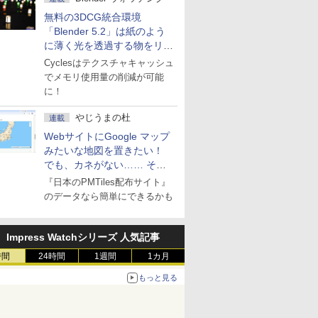
無料の3DCG統合環境
「Blender 5.2」は紙のよう
に薄く光を透過する物をリア
ルに表現
Cyclesはテクスチャキャッシュ
でメモリ使用量の削減が可能
に！
やじうまの杜
連載
WebサイトにGoogle マップ
みたいな地図を置きたい！
でも、カネがない…… そん
な人に朗報！
『日本のPMTiles配布サイト』
のデータなら簡単にできるかも
Impress Watchシリーズ 人気記事
時間
24時間
1週間
1カ月
もっと見る