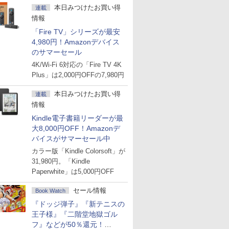
本日みつけたお買い得
連載
情報
「Fire TV」シリーズが最安
4,980円！Amazonデバイス
のサマーセール
4K/Wi-Fi 6対応の「Fire TV 4K
Plus」は2,000円OFFの7,980円
本日みつけたお買い得
連載
情報
Kindle電子書籍リーダーが最
大8,000円OFF！Amazonデ
バイスがサマーセール中
カラー版「Kindle Colorsoft」が
31,980円。「Kindle
Paperwhite」は5,000円OFF
セール情報
Book Watch
『ドッジ弾子』『新テニスの
王子様』『二階堂地獄ゴル
フ』などが50％還元！