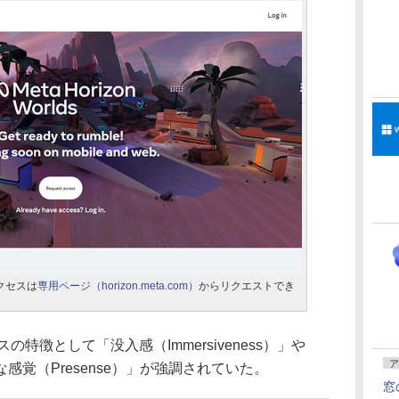
クセスは
専用ページ（horizon.meta.com）
からリクエストでき
特徴として「没入感（Immersiveness）」や
ア
覚（Presense）」が強調されていた。
窓