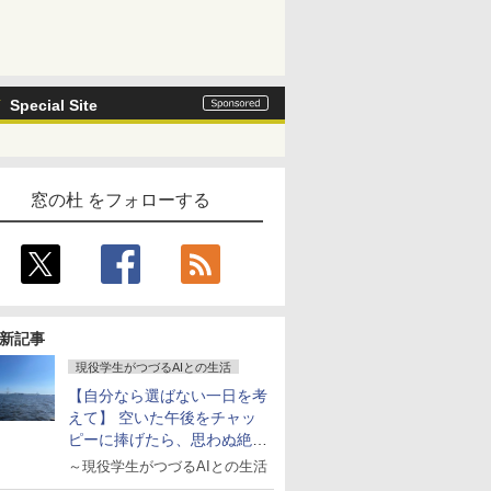
Special Site
窓の杜 をフォローする
新記事
現役学生がつづるAIとの生活
【自分なら選ばない一日を考
えて】 空いた午後をチャッ
ピーに捧げたら、思わぬ絶景
に出会った話
～現役学生がつづるAIとの生活