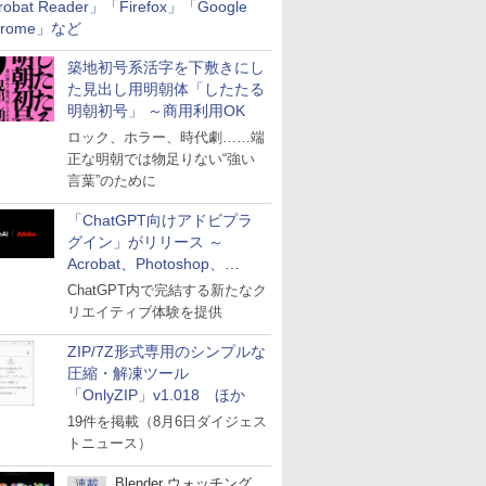
robat Reader」「Firefox」「Google
hrome」など
築地初号系活字を下敷きにし
た見出し用明朝体「したたる
明朝初号」 ～商用利用OK
ロック、ホラー、時代劇……端
正な明朝では物足りない“強い
言葉”のために
「ChatGPT向けアドビプラ
グイン」がリリース ～
Acrobat、Photoshop、
Premiereなどの機能を1つの
ChatGPT内で完結する新たなク
プラグインに統合
リエイティブ体験を提供
ZIP/7Z形式専用のシンプルな
圧縮・解凍ツール
「OnlyZIP」v1.018 ほか
19件を掲載（8月6日ダイジェス
トニュース）
Blender ウォッチング
連載