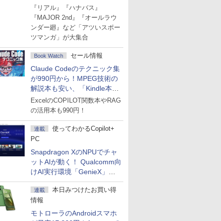
Amazonマンガ週末セール
『リアル』『ハナバス』
『MAJOR 2nd』『オールラウ
ンダー廻』など「アツいスポー
ツマンガ」が大集合
セール情報
Book Watch
Claude Codeのテクニック集
が990円から！MPEG技術の
解説本も安い、「Kindle本サ
マーセール」第2弾開始！
ExcelのCOPILOT関数本やRAG
の活用本も990円！
使ってわかるCopilot+
連載
PC
Snapdragon XのNPUでチャ
ットAIが動く！ Qualcomm向
けAI実行環境「GenieX」を
試してみた
本日みつけたお買い得
連載
情報
モトローラのAndroidスマホ