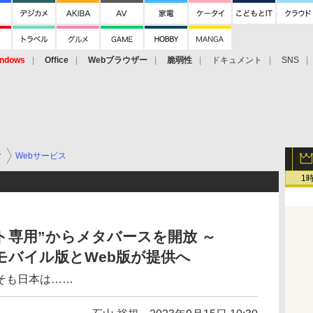
ndows
Office
Webブラウザー
脆弱性
ドキュメント
SNS
ィ
Webサービス
1
ット専用”からメタバースを開放 ～
s」のモバイル版とWeb版が提供へ
そも日本は……