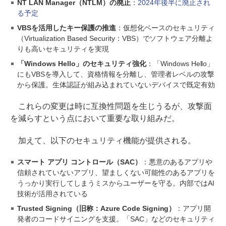
NT LAN Manager（NTLM）の廃止
：
2024年後半に廃止され
る予定
VBSを活用したキー保護の推進
：仮想化ベースのセキュリティ
（Virtualization Based Security：VBS）でソフトウェア分離よ
りも高いセキュリティを実現
「Windows Hello」のセキュリティ強化
：「Windows Hello」
にもVBSを導入して、資格情報を分離し、管理者レベルの攻撃
から保護。生体認証が組み込まれていないデバイスで既定有効
これらの変更は時に互換性問題を生じうるが、攻撃面
を減らすという点において重要な取り組みだ。
加えて、以下のセキュリティ機能が提供される。
スマート アプリ コントロール（SAC）
：悪意のあるアプリや
信頼されていないアプリ、望ましくない可能性のあるアプリを
うっかり実行してしまうミスからユーザーを守る。内部ではAI
技術が活用されている
Trusted Signing（旧称：Azure Code Signing）
：アプリ開
発者のコードサイニングを支援。「SAC」などのセキュリティ