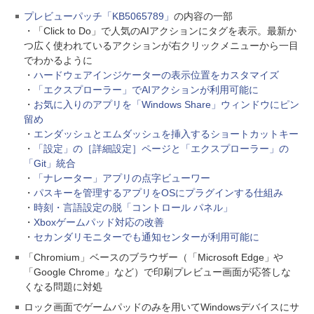
プレビューパッチ「KB5065789」
の内容の一部
・「Click to Do」で人気のAIアクションにタグを表示。最新か
つ広く使われているアクションが右クリックメニューから一目
でわかるように
・
ハードウェアインジケーターの表示位置をカスタマイズ
・
「エクスプローラー」でAIアクションが利用可能に
・
お気に入りのアプリを「Windows Share」ウィンドウにピン
留め
・
エンダッシュとエムダッシュを挿入するショートカットキー
・
「設定」の［詳細設定］ページと「エクスプローラー」の
「Git」統合
・
「ナレーター」アプリの点字ビューワー
・
パスキーを管理するアプリをOSにプラグインする仕組み
・
時刻・言語設定の脱「コントロール パネル」
・
Xboxゲームパッド対応の改善
・
セカンダリモニターでも通知センターが利用可能に
「Chromium」ベースのブラウザー（「Microsoft Edge」や
「Google Chrome」など）で印刷プレビュー画面が応答しな
くなる問題に対処
ロック画面でゲームパッドのみを用いてWindowsデバイスにサ