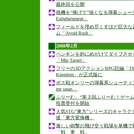
最終回を公開
残機を“捧げて”強くなる弾幕シューティ
Enlightenment」
フィールドを埋め尽くすほど巨大な
ム「Avoid Rush」
2008年2月
ペンギンを的にめがけてダイブさせ
「Mtp Target」
フリーの3DアクションRPG巨編「The Ruin
Kingdom」が正式版に
ボス戦オンリーの弾幕系シューティングゲ
me satan.」
ふりーむ、“第３回ふりーむ！ゲー
投票受付を開始
人気STG“東方”シリーズのキャラ
援「東方変換機」
激しい砲撃の飛び交う戦場を単機で
「戦 車 戦」