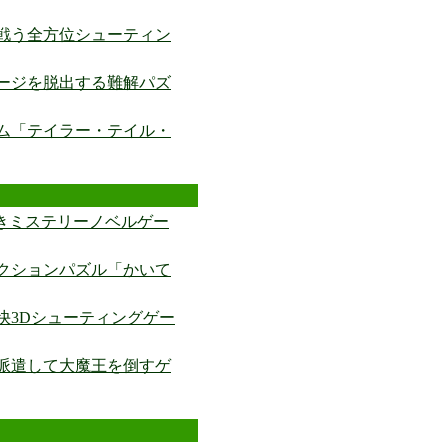
戦う全方位シューティン
ージを脱出する難解パズ
ム「テイラー・テイル・
つきミステリーノベルゲー
クションパズル「かいて
快3Dシューティングゲー
と派遣して大魔王を倒すゲ