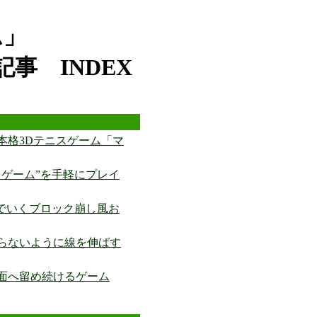
ム」
事 INDEX
本格3Dテニスゲーム「マ
フゲーム”を手軽にプレイ
地でいくブロック崩し風お
らないように線を伸ばす
面へ留め続けるゲーム