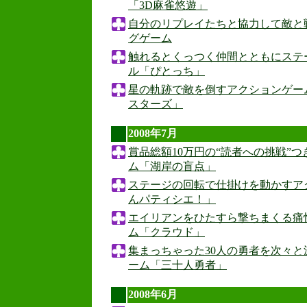
「3D麻雀悠遊」
自分のリプレイたちと協力して敵と
グゲーム
触れるとくっつく仲間とともにステ
ル「ぴとっち」
星の軌跡で敵を倒すアクションゲー
スターズ」
2008年7月
賞品総額10万円の“読者への挑戦”
ム「湖岸の盲点」
ステージの回転で仕掛けを動かすア
んパティシエ！」
エイリアンをひたすら撃ちまくる痛
ム「クラウド」
集まっちゃった30人の勇者を次々
ーム「三十人勇者」
2008年6月