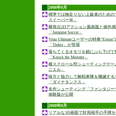
2008年9月
標準では物足りない上級者のための
スイーパーＷ」
横視点2Dアクション風画面と操作
「Jumping Soccer」
Vista Ultimateユーザーの特典“Ext
「Tinker」が登場
落ちてくるオモリを鎖にぶら下げて
「Knock the Monster」
横スクロール型シューティングゲー
ニエル」
味方と協力して敵戦車隊を殲滅する
「ダイナタンクス」
名作シューティング「ファンタジーゾ
体験版が公開
2008年8月
リアルな3D画面で対局相手の手牌