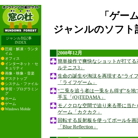
「ゲー
ジャンルのソフト記
ジャンル別記事
INDEX
圧縮・解凍・ランタ
2008年12月
イム
オフィス
簡単操作で爽快なショットが打てる
インターネット・セ
ルテニス3」
キュリティ
画像・映像・音楽
生命の誕生や淘汰を再現する“ライ
デスクトップ
「ライフゲーム」
システム・ファイル
学習・プログラミン
“二兎を追う者は一兎をも得ず”を
グ
手玉「(O)TEDAMA」
ホーム
ゲーム
モノクロな空間で迫り来る帯に当た
Windows Mobile
ゲーム「カクカク」
回転する反射板を使ってボールを画
「Blue Reflection」