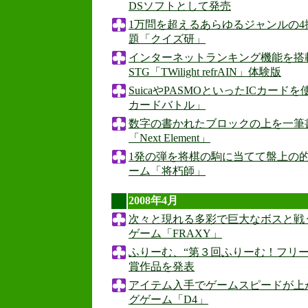
DSソフトとして発売
1万問を超えるあらゆるジャンルの
題「クイズ研」
インターネットランキング機能を搭
STG「TWilight refrAIN」体験版
SuicaやPASMOといったICカード
カードバトル」
数字の書かれたブロックの上を一筆
「Next Element」
1発の弾を将棋の駒に当てて盤上の
ーム「将朽師」
2008年4月
次々と現れる多彩で巨大なボスと戦
ゲーム「FRAXY」
ふりーむ、“第３回ふりーむ！フリ
賞作品を発表
アイテム入手でゲームスピードが上
グゲーム「D4」