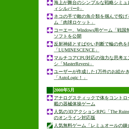
海上が舞台のシンプルな戦略シミュ
ィシルバー0」
ネコの手で敵の魚介類を掴んで投げ
ム「肉球ロケット」
コーエー、Windows用ゲーム「戦
ソフトを公開
反射神経とすばやい判断で輪の色を
「LUMINESCENCE」
マルチコアCPU対応の強力な思考
シ「MasterReversi」
ユーザーが作成した1万件のお絵か
「AutoLogic！」
2008年5月
アナログスティックで体をコントロ
載の器械体操ゲーム
人気の3DアクションRPG「The Ruins Of 
のオンライン対応版
人気無料ゲーム「レミュオールの錬