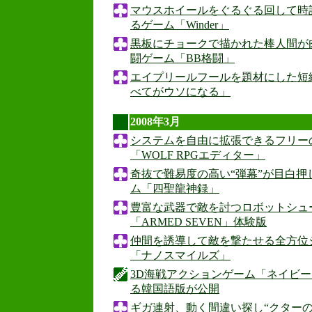
マウスホイールをぐるぐる回して時
るゲーム「Winder」
黒板にチョークで描かれた棒人間が
闘ゲーム「BB格闘」
エイプリールフールを題材にした短
べてがウソになる」
2008年3月
システムを自由に拡張できるフリー
「WOLF RPGエディター」
奇抜で難易度の高い“弾幕”が目白
ム「四聖龍神録」
豊富な武器で敵を討つロボットシュ
「ARMED SEVEN」体験版
仲間を誘導して敵を撃たせる全方位
「ナノスマイルズ」
3D海戦アクションゲーム「ネイビ
る韓国語版が公開
ギガ連射、動く間違い探し“クター