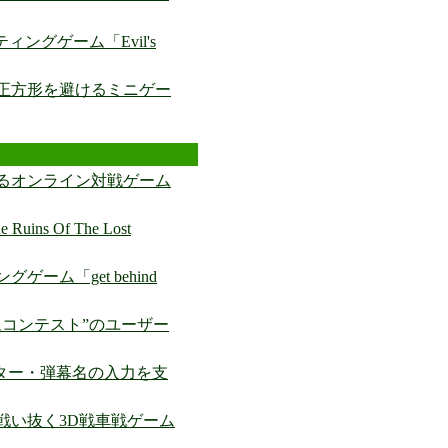
ングゲーム「Evil's
正方形を避けるミニゲー
るオンライン対戦ゲーム
s Of The Lost
ーム「get behind
ムコンテスト”のユーザー
クター・弾幕名の入力を支
戦い抜く3D戦車戦ゲーム