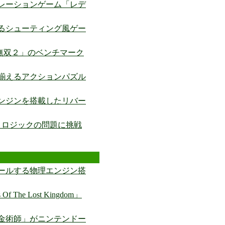
レーションゲーム「レデ
るシューティング風ゲー
国無双２」のベンチマーク
揃えるアクションパズル
エンジンを搭載したリバー
きロジックの問題に挑戦
ールする物理エンジン搭
The Lost Kingdom」
金術師」がニンテンドー