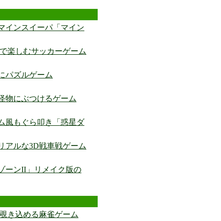
マインスイーパ「マイン
感で楽しむサッカーゲーム
ras”にパズルゲーム
怪物にぶつけるゲーム
ム風もぐら叩き「惑星ダ
リアルな3D戦車戦ゲーム
ーンII」リメイク版の
を覗き込める麻雀ゲーム