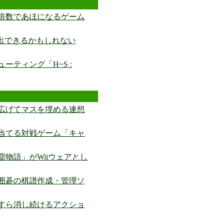
倍数であほになるゲーム
出できるかもしれない
ティング「H~S :
広げてマスを埋める連想
当てる対戦ゲーム「キャ
物語」がWiiウェアとし
囲碁の棋譜作成・管理ソ
すら消し続けるアクショ