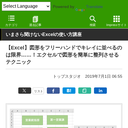
Powered by
Translate
窓の杜
オフィス・ドキュメント
オフィス
Windows
カテゴリ
過去記事
検索
Impressサイト
いまさら聞けないExcelの使い方講座
【Excel】図形をフリーハンドでキレイに並べるの
は限界……！エクセルで図形を簡単に整列させる
テクニック
トップスタジオ
2019年7月1日 06:55
リスト