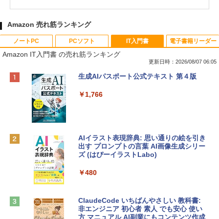
Amazon 売れ筋ランキング
ノートPC
PCソフト
IT入門書
電子書籍リーダー
Amazon IT入門書 の売れ筋ランキング
更新日時：2026/08/07 06:05
Apple 2026 MacBook Neo A18 Proチッ
Robloxギフトカード - 800 Robux 【限
生成AIパスポート公式テキスト 第４版
プ搭載13インチノートブック：AIとAppl
定バーチャルアイテムを含む】 【オンラ
e Intelligence、Liquid Retinaディスプ
インゲームコード】 ロブロックス | オン
￥1,766
レイ、8GBメモリ、512GB SSD、1080p
ラインコード版
FaceTime HDカメラ、Touch ID - インデ
ィゴ + 3年延長 AppleCare+ for 13インチ
￥1,300
MacBook Neo(A18 Pro)|ダウンロード版
AIイラスト表現辞典: 思い通りの絵を引き
￥162,598
出す プロンプトの言葉 AI画像生成シリー
Microsoft Office Home & Business 202
ズ (はぴーイラストLabo)
4(最新 永続版)|オンラインコード版|Wind
ows11、10/mac対応|PC2台
tomtoc 360°保護 15.6 16インチ パソコ
￥480
ンケース Dell NEC Lavie ASUS HP dyna
￥39,582
book Lenovo対応
ClaudeCode いちばんやさしい 教科書:
￥2,952
非エンジニア 初心者 素人 でも安心 使い
Robloxギフトカード - 2,000 Robux 【限
方 マニュアル AI副業にもコンテンツ作成
定バーチャルアイテムを含む】 【オンラ