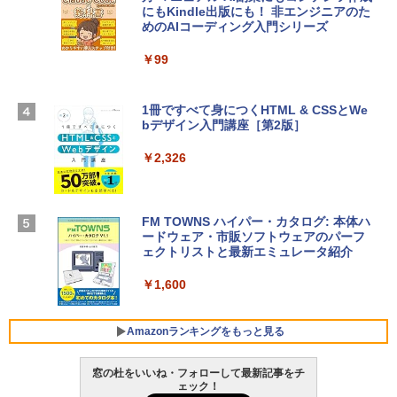
にもKindle出版にも！ 非エンジニアのた
インゲームコード】 ロブロックス | オン
めのAIコーディング入門シリーズ
Apple 2026 MacBook Air M5チップ搭載
ラインコード版
13インチノートブック：AIとApple Intell
igence、13.6インチLiquid Retinaディ
￥99
￥3,200
スプレイ、24GBユニファイドメモリ、1
TB SSD、12MPセンターフレームカメ
ラ、Touch ID - ミッドナイト + 3年延長
1冊ですべて身につくHTML & CSSとWe
Robloxギフトカード - 1000 Robux 【限
AppleCare+ for 13インチMacBook Air
bデザイン入門講座［第2版］
定バーチャルアイテムを含む】 【オンラ
(M5)|ダウンロード版
インゲームコード】 ロブロックス |オン
ラインコード版
￥2,326
￥347,600
￥1,600
【Amazon.co.jp限定】 HP ノートパソコ
FM TOWNS ハイパー・カタログ: 本体ハ
ン 15-fd 15.6インチ 16GBメモリ 512GB
ードウェア・市販ソフトウェアのパーフ
Windows版 | Minecraft (マインクラフ
SSD インテル Core 5
ェクトリストと最新エミュレータ紹介
ト): Java & Bedrock Edition | オンライ
ンコード版
￥129,800
￥1,600
￥3,600
FMV ノートパソコン WE1-K3 (MS 365 P
Amazonランキングをもっと見る
ersonal/Copilotキー搭載/Win 11/15.6型/
Core i5/16GB/SSD 512GB/ホワイト) FM
窓の杜をいいね・フォローして最新記事をチ
VWK3E15W_AZ
ェック！