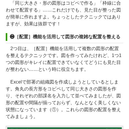
「同じ大きさ・形の図形はコピペで作る」「枠線に合
わせて配置する」……これだけでも、見た目が整った図
が簡単に作れますよ。ちょっとしたテクニックではあり
ますが、効果は抜群です！
❷［配置］機能を活用して図形の複雑な配置を整える
2つ目は、［配置］機能を活用して複数の図形の配置
を整えるテクニックです。図を作ってみたけれど、1つ1
つの図形がキレイに配置できていなくてどうにも見た目
が整わない……という時に役立ちます。
Excelで部署の組織図を作成しようとしているとしま
す。角丸の長方形をコピペして同じ大きさの図形を作
り、それぞれの部課名を入力して並べてみましたが、図
形の配置や間隔が揃っておらず、なんとなく美しくない
状態になっています（①）。これらの図形の配置を整え
てみましょう。