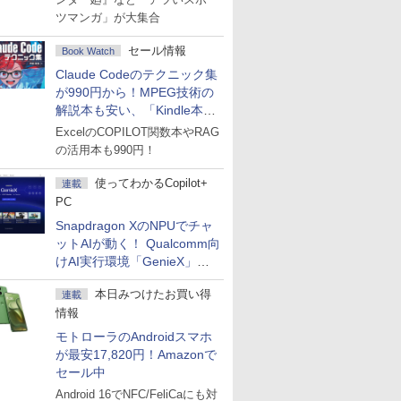
ツマンガ」が大集合
セール情報
Book Watch
Claude Codeのテクニック集
が990円から！MPEG技術の
解説本も安い、「Kindle本サ
マーセール」第2弾開始！
ExcelのCOPILOT関数本やRAG
の活用本も990円！
使ってわかるCopilot+
連載
PC
Snapdragon XのNPUでチャ
ットAIが動く！ Qualcomm向
けAI実行環境「GenieX」を
試してみた
本日みつけたお買い得
連載
情報
モトローラのAndroidスマホ
が最安17,820円！Amazonで
セール中
Android 16でNFC/FeliCaにも対