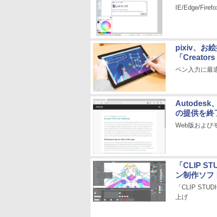
IE/Edge/
pixiv、お
「Creato
ペン入力に最
Autodes
の提供を終
Web版およびモ
「CLIP S
ン制作ソフト
「CLIP ST
上げ