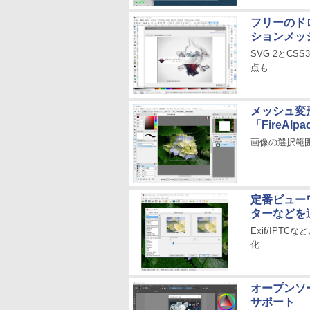
フリーのドロ
ションメッ
SVG 2とC
点も
メッシュ変
「FireAlpa
画像の選択範
定番ビューワ
ターなどを
Exif/IPT
化
オープンソー
サポート