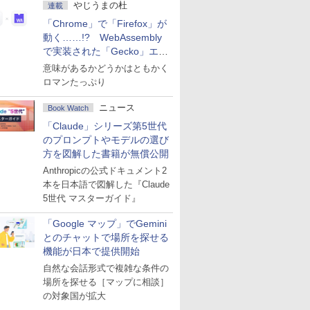
やじうまの杜
連載
「Chrome」で「Firefox」が
動く……!? WebAssembly
で実装された「Gecko」エン
ジン
意味があるかどうかはともかく
ロマンたっぷり
ニュース
Book Watch
「Claude」シリーズ第5世代
のプロンプトやモデルの選び
方を図解した書籍が無償公開
Anthropicの公式ドキュメント2
本を日本語で図解した『Claude
5世代 マスターガイド』
「Google マップ」でGemini
とのチャットで場所を探せる
機能が日本で提供開始
自然な会話形式で複雑な条件の
場所を探せる［マップに相談］
の対象国が拡大