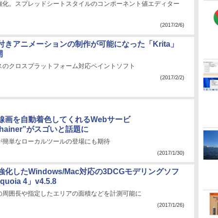
強化。スプレッドシートスタイルのコンポーネント値エディター
(2017/2/6)
付きアニメーションの制作が可能になった「Krita」
開
スのクロスプラットフォーム対応ペイントソフト
(2017/2/2)
線画を自動着色してくれるWebサービ
sChainer”がスゴいと話題に
が簡単なローカルツールの登場にも期待
(2017/1/30)
化したWindows/Mac対応の3DCGモデリングソフ
uoia 4」v4.5.8
の周囲長や指定したエリアの面積などを計測可能に
(2017/1/26)