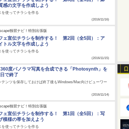
質感の文字を作成しよう
スを使ってチラシを作る
(2016/11/16)
nkscape独習ナビ！特別出張版
フェ宣伝チラシを制作する！ 第2回（全5回）：ア
イトル文字を作成しよう
スを使ってチラシを作る
(2016/11/15)
ft、360度パノラマ写真を合成できる「Photosynth」を
月6日で終了
テンツを保存しておけば終了後もWindows/Mac向けビューワー
(2016/11/14)
nkscape独習ナビ！特別出張版
フェ宣伝チラシを制作する！ 第1回（全5回）：写
ザ模様の帯を加えよう
スを使ってチラシを作る