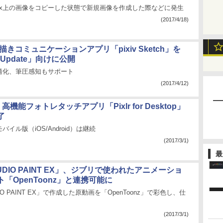
Firefox上の画像をコピーした状態で新規画像を作成した際などに発生
(2017/4/18)
絵描きコミュニケーションアプリ「pixiv Sketch」を
rs Update」向けに公開
適化、筆圧感知もサポート
(2017/4/12)
k、高機能フォトレタッチアプリ「Pixlr for Desktop」
了
バイル版（iOS/Android）は継続
(2017/3/1)
最
TUDIO PAINT EX」、ジブリで使われたアニメーショ
「OpenToonz」と連携可能に
UDIO PAINT EX」で作成した原動画を「OpenToonz」で彩色し、仕
(2017/3/1)