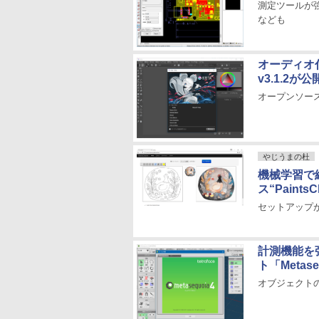
測定ツールが
なども
オーディオ
v3.1.2が公
オープンソー
やじうまの杜
機械学習で
ス“Paint
セットアップ
計測機能を強
ト「Metaseq
オブジェクト