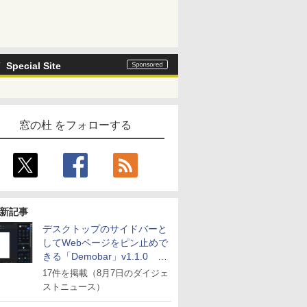
Special Site
窓の杜 をフォローする
新記事
デスクトップのサイドバーと
してWebページをピン止めで
きる「Demobar」v1.1.0 ほ
か
17件を掲載（8月7日のダイジェ
ストニュース）