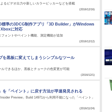
」によるビデオ出力や新しいカラーピッカーなどを搭載
(2016/12/16)
 10標準の3DCG制作アプリ「3D Builder」がWindows
eとXboxに対応
スフォントやペイント機能、測定機能が追加
(2016/12/12)
プを黒板に変えてしまうシンプルなツール
」
ールできるほか、黒板とチョークの色変更が可能
(2016/12/1)
 3D」を「ペイント」に戻す方法が早速発見される
0 Insider Preview」Build 14971から利用不能になった「ペイント」
(2016/11/24)