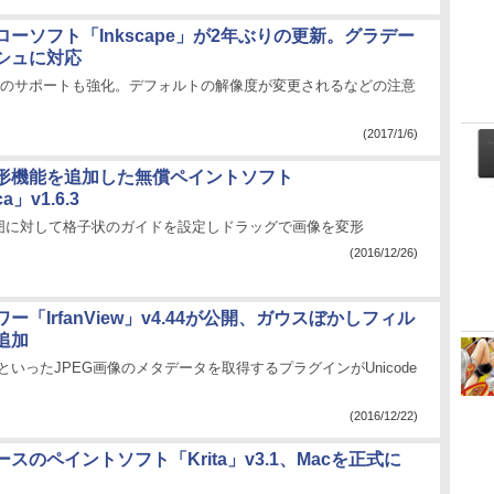
ーソフト「Inkscape」が2年ぶりの更新。グラデー
シュに対応
SS3のサポートも強化。デフォルトの解像度が変更されるなどの注意
(2017/1/6)
形機能を追加した無償ペイントソフト
ca」v1.6.3
囲に対して格子状のガイドを設定しドラッグで画像を変形
(2016/12/26)
ー「IrfanView」v4.44が公開、ガウスぼかしフィル
追加
CなどといったJPEG画像のメタデータを取得するプラグインがUnicode
(2016/12/22)
スのペイントソフト「Krita」v3.1、Macを正式に