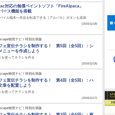
/Mac対応の無償ペイントソフト「FireAlpaca」
、3Dパース機能を搭載
モバイル端末へ作品を転送できる［アルパカ］ボタンも追加
(2016/11/18)
nkscape独習ナビ！特別出張版
フェ宣伝チラシを制作する！ 第5回（全5回）：シ
メニューを作成しよう
スを使ってチラシを作る
(2016/11/18)
nkscape独習ナビ！特別出張版
フェ宣伝チラシを制作する！ 第4回（全5回）：ハ
文章を配置しよう
スを使ってチラシを作る
(2016/11/17)
1
nkscape独習ナビ！特別出張版
フェ宣伝チラシを制作する！ 第3回（全5回）：麻