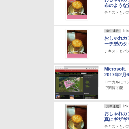
布のような
テキストとパ
I
集中連載
おしゃれカ
ーチ型のタ
テキストとパ
Microso
2017年2
ローカルにコン
で閲覧可能
I
集中連載
おしゃれカ
真にギザギ
テキストとパ