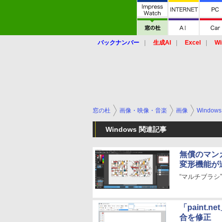
バックナンバー
生成AI
Excel
Wi
窓の杜
画像・映像・音楽
画像
Windows
Windows 関連記事
無償のマン
変形機能が
“マルチブラシ
「paint
合を修正