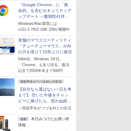
「Google Chrome」に「致
命的」を含むセキュリティア
ップデート ～脆弱性41件に
対処
Windows/Mac環境には
v151.0.7922.108/.109が展開中
老舗のマウスユーティリティ
「チューチューマウス」がAI
の力を借りて15年ぶりに復活
64bit化、Windows 10/11、
「Chrome」も走り回る。復活
記念で2026年末まで500円
現役学生がつづるAIとの生活
【自分なら選ばない一日を考
えて】 空いた午後をチャッ
ピーに捧げたら、思わぬ絶景
に出会った話
～現役学生がつづるAIとの生活
本日みつけたお買い得
連載
情報