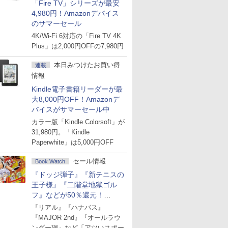
「Fire TV」シリーズが最安
4,980円！Amazonデバイス
のサマーセール
4K/Wi-Fi 6対応の「Fire TV 4K
Plus」は2,000円OFFの7,980円
本日みつけたお買い得
連載
情報
Kindle電子書籍リーダーが最
大8,000円OFF！Amazonデ
バイスがサマーセール中
カラー版「Kindle Colorsoft」が
31,980円。「Kindle
Paperwhite」は5,000円OFF
セール情報
Book Watch
『ドッジ弾子』『新テニスの
王子様』『二階堂地獄ゴル
フ』などが50％還元！
Amazonマンガ週末セール
『リアル』『ハナバス』
『MAJOR 2nd』『オールラウ
ンダー廻』など「アツいスポー