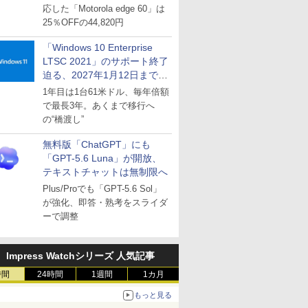
応した「Motorola edge 60」は
25％OFFの44,820円
「Windows 10 Enterprise
LTSC 2021」のサポート終了
迫る、2027年1月12日まで
～ESUは9月1日から販売
1年目は1台61米ドル、毎年倍額
で最長3年。あくまで移行へ
の“橋渡し”
無料版「ChatGPT」にも
「GPT-5.6 Luna」が開放、
テキストチャットは無制限へ
Plus/Proでも「GPT-5.6 Sol」
が強化、即答・熟考をスライダ
ーで調整
Impress Watchシリーズ 人気記事
時間
24時間
1週間
1カ月
もっと見る