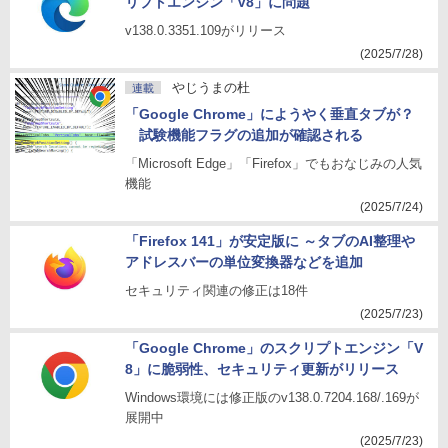
リプトエンジン「V8」に問題
v138.0.3351.109がリリース
(2025/7/28)
やじうまの杜
連載
「Google Chrome」にようやく垂直タブが？
試験機能フラグの追加が確認される
「Microsoft Edge」「Firefox」でもおなじみの人気
機能
(2025/7/24)
「Firefox 141」が安定版に ～タブのAI整理や
アドレスバーの単位変換器などを追加
セキュリティ関連の修正は18件
(2025/7/23)
「Google Chrome」のスクリプトエンジン「V
8」に脆弱性、セキュリティ更新がリリース
Windows環境には修正版のv138.0.7204.168/.169が
展開中
(2025/7/23)