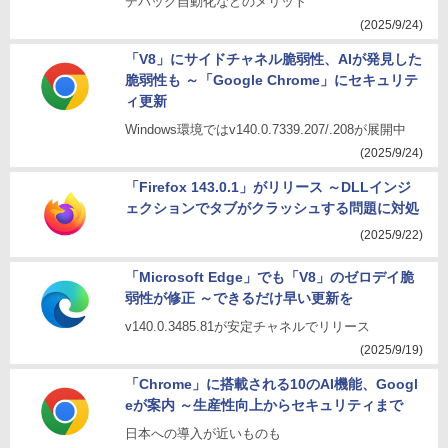
デバッグ自動化などのメリット
(2025/9/24)
「V8」にサイドチャネル脆弱性、AIが発見した
脆弱性も ～「Google Chrome」にセキュリテ
ィ更新
Windows環境ではv140.0.7339.207/.208が展開中
(2025/9/24)
「Firefox 143.0.1」がリリース ～DLLインジ
ェクションでタブがクラッシュする問題に対処
(2025/9/22)
「Microsoft Edge」でも「V8」のゼロデイ脆
弱性が修正 ～できるだけ早い更新を
v140.0.3485.81が安定チャネルでリリース
(2025/9/19)
「Chrome」に搭載される10のAI機能、Googl
eが案内 ～生産性向上からセキュリティまで
日本への導入が近いものも