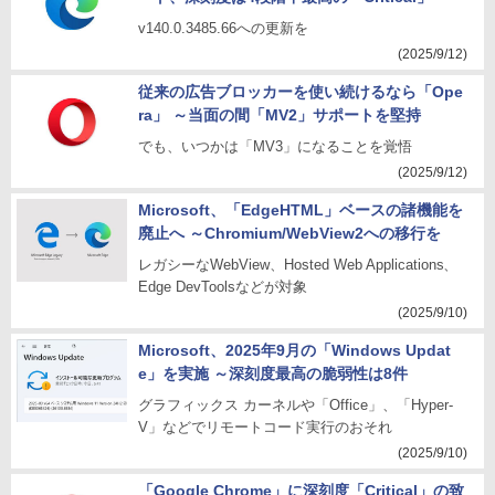
v140.0.3485.66への更新を
(2025/9/12)
従来の広告ブロッカーを使い続けるなら「Ope
ra」 ～当面の間「MV2」サポートを堅持
でも、いつかは「MV3」になることを覚悟
(2025/9/12)
Microsoft、「EdgeHTML」ベースの諸機能を
廃止へ ～Chromium/WebView2への移行を
レガシーなWebView、Hosted Web Applications、
Edge DevToolsなどが対象
(2025/9/10)
Microsoft、2025年9月の「Windows Updat
e」を実施 ～深刻度最高の脆弱性は8件
グラフィックス カーネルや「Office」、「Hyper-
V」などでリモートコード実行のおそれ
(2025/9/10)
「Google Chrome」に深刻度「Critical」の致