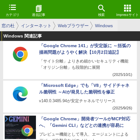
カテゴリ
過去記事
検索
Impressサイト
窓の杜
インターネット
Webブラウザー
Windows
Windows 関連記事
「Google Chrome 141」が安定版に ～括弧の
描画問題がようやく解決【10月2日追記】
「サイト分離」よりきめ細かいセキュリティ機能
「オリジン分離」も段階的に展開
(2025/10/1)
「Microsoft Edge」でも「V8」サイドチャネ
ル脆弱性 ～AIが発見した脆弱性を修正
v140.0.3485.94が安定チャネルでリリース
(2025/9/26)
「Google Chrome」開発者ツールがMCP対応
へ、「Gemini CLI」などとの連携が容易に
プレビュー機能として導入、エージェントによる