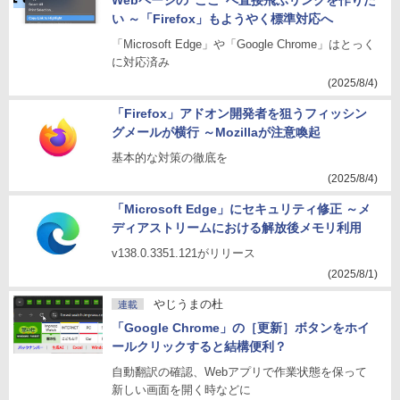
Webページの“ここ”へ直接飛ぶリンクを作りた
い ～「Firefox」もようやく標準対応へ
「Microsoft Edge」や「Google Chrome」はとっく
に対応済み
(2025/8/4)
「Firefox」アドオン開発者を狙うフィッシン
グメールが横行 ～Mozillaが注意喚起
基本的な対策の徹底を
(2025/8/4)
「Microsoft Edge」にセキュリティ修正 ～メ
ディアストリームにおける解放後メモリ利用
v138.0.3351.121がリリース
(2025/8/1)
やじうまの杜
連載
「Google Chrome」の［更新］ボタンをホイ
ールクリックすると結構便利？
自動翻訳の確認、Webアプリで作業状態を保って
新しい画面を開く時などに