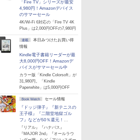
「Fire TV」シリーズが最安
4,980円！Amazonデバイス
のサマーセール
4K/Wi-Fi 6対応の「Fire TV 4K
Plus」は2,000円OFFの7,980円
本日みつけたお買い得
連載
情報
Kindle電子書籍リーダーが最
大8,000円OFF！Amazonデ
バイスがサマーセール中
カラー版「Kindle Colorsoft」が
31,980円。「Kindle
Paperwhite」は5,000円OFF
セール情報
Book Watch
『ドッジ弾子』『新テニスの
王子様』『二階堂地獄ゴル
フ』などが50％還元！
Amazonマンガ週末セール
『リアル』『ハナバス』
『MAJOR 2nd』『オールラウ
ンダー廻』など「アツいスポー