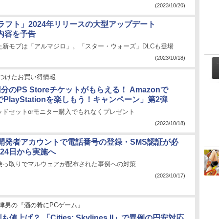
(2023/10/20)
ラフト」2024年リリースの大型アップデート
の内容を予告
た新モブは「アルマジロ」。「スター・ウォーズ」DLCも登場
(2023/10/18)
つけたお買い得情報
円分のPS Storeチケットがもらえる！ Amazonで
でPlayStationを楽しもう！キャンペーン」第2弾
ッドセットorモニター購入でもれなくプレゼント
(2023/10/18)
m」開発者アカウントで電話番号の登録・SMS認証が必
月24日から実施へ
乗っ取りでマルウェアが配布された事例への対策
(2023/10/17)
津男の『酒の肴にPCゲーム』
値上げ？ 「Cities: Skylines II」で異例の円安対応