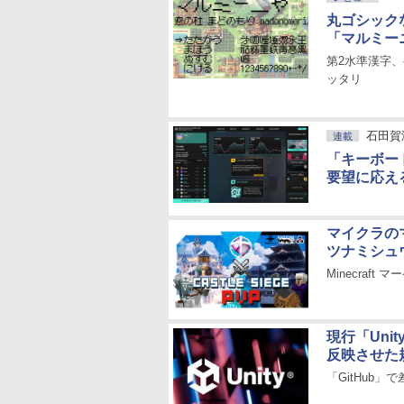
丸ゴシック
「マルミー
第2水準漢字
ッタリ
石田賀
連載
「キーボー
要望に応え
マイクラの
ツナミシュ
Minecraf
現行「Un
反映させた
「GitHub