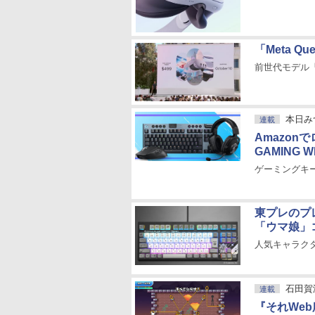
「Meta Q
前世代モデル「
本日み
連載
Amazon
GAMING 
ゲーミングキ
東プレのプ
「ウマ娘」
人気キャラクタ
石田賀
連載
『それWe