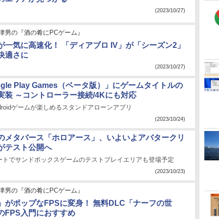
(2023/10/27)
津男の『酒の肴にPCゲーム』
が一気に高速化！ 「ディアブロ IV」が「シーズン2」
快適さに
(2023/10/27)
ogle Play Games（ベータ版）」にゲームタイトルの
実装 ～コントローラー接続/4Kにも対応
Androidゲームが楽しめるスタンドアローンアプリ
(2023/10/24)
のメタバース「ホロアース」、いよいよアバタークリ
がテスト公開へ
ートでサンドボックスゲームのテストプレイエリアも登場予定
(2023/10/23)
津男の『酒の肴にPCゲーム』
」がポップなFPSに変身！ 無料DLC「ナーフの世
のFPS入門におすすめ