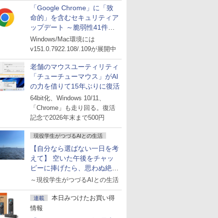
「Google Chrome」に「致
命的」を含むセキュリティア
ップデート ～脆弱性41件に
対処
Windows/Mac環境には
v151.0.7922.108/.109が展開中
老舗のマウスユーティリティ
「チューチューマウス」がAI
の力を借りて15年ぶりに復活
64bit化、Windows 10/11、
「Chrome」も走り回る。復活
記念で2026年末まで500円
現役学生がつづるAIとの生活
【自分なら選ばない一日を考
えて】 空いた午後をチャッ
ピーに捧げたら、思わぬ絶景
に出会った話
～現役学生がつづるAIとの生活
本日みつけたお買い得
連載
情報