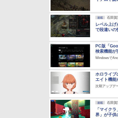
石田賀
連載
レベル上げ
で段違いの
PC版「Go
検索機能が
Windowsで
ホロライブ
エイト機能
次期アップデ
石田賀
連載
「マイクラ
界」が子供