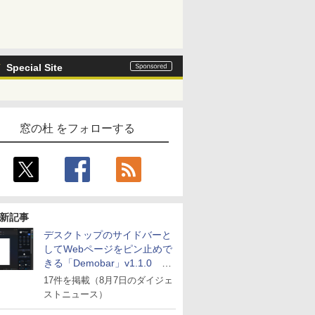
Special Site
窓の杜 をフォローする
新記事
デスクトップのサイドバーと
してWebページをピン止めで
きる「Demobar」v1.1.0 ほ
か
17件を掲載（8月7日のダイジェ
ストニュース）