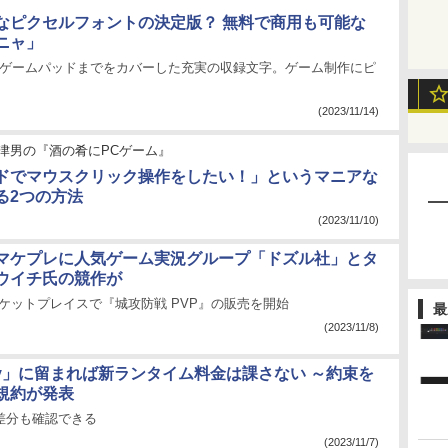
なピクセルフォントの決定版？ 無料で商用も可能な
ニャ」
、ゲームパッドまでをカバーした充実の収録文字。ゲーム制作にピ
(2023/11/14)
津男の『酒の肴にPCゲーム』
ドでマウスクリック操作をしたい！」というマニアな
る2つの方法
(2023/11/10)
マケプレに人気ゲーム実況グループ「ドズル社」とタ
ウイチ氏の競作が
t マーケットプレイスで『城攻防戦 PVP』の販売を開始
最
(2023/11/8)
ity」に留まれば新ランタイム料金は課さない ～約束を
規約が発表
」で差分も確認できる
(2023/11/7)