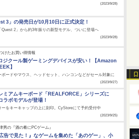
(2023/9/28)
uest 3」の発売日が10月10日に正式決定！
Quest 2」から約3年振りの新型モデル、ついに登場へ
(2023/9/28)
つけたお買い得情報
でロジクール製ゲーミングデバイスが安い！【Amazon
WEEK】
ーボードやマウス、ヘッドセット、ハンコンなどがセール対象に
(2023/9/27)
レミアムキーボード「REALFORCE」シリーズに
コラボモデルが登場！
ーをキーキャップの上に刻印。CyStoreにて予約受付中
(2023/9/25)
津男の『酒の肴にPCゲーム』
b広告で見た！』なゲームを集めた「あのゲー」、小