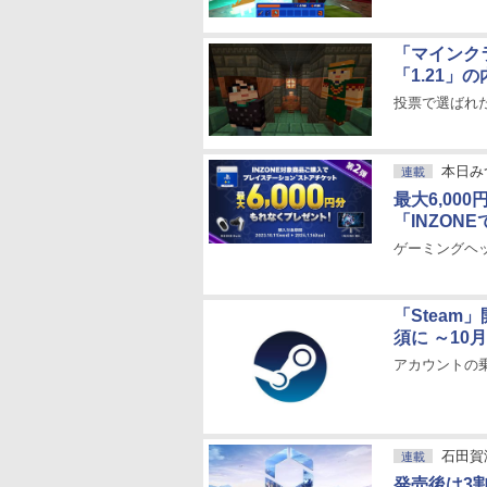
「マインク
「1.21」
投票で選ばれ
本日み
連載
最大6,000
「INZONE
ゲーミングヘ
「Stea
須に ～10
アカウントの
石田賀
連載
発売後は3割も