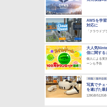
AWSを学習
対応に
「クラウドプ
大人気Nin
信に関する
個人による実
ーンも予告
特集・集中企画
写真でチェッ
を遂げた最
128GB/51