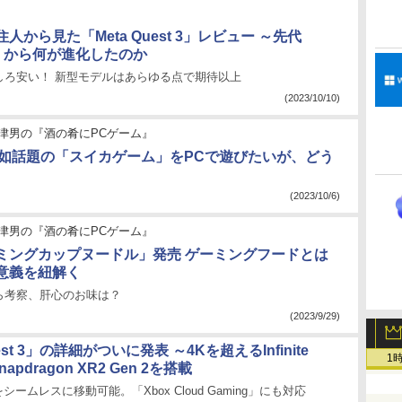
人から見た「Meta Quest 3」レビュー ～先代
 2」から何が進化したのか
はむしろ安い！ 新型モデルはあらゆる点で期待以上
(2023/10/10)
津男の『酒の肴にPCゲーム』
で突如話題の「スイカゲーム」をPCで遊びたいが、どう
(2023/10/6)
津男の『酒の肴にPCゲーム』
ミングカップヌードル」発売 ゲーミングフードとは
意義を紐解く
ら考察、肝心のお味は？
(2023/9/29)
uest 3」の詳細がついに発表 ～4Kを超えるInfinite
1
Snapdragon XR2 Gen 2を搭載
シームレスに移動可能。「Xbox Cloud Gaming」にも対応