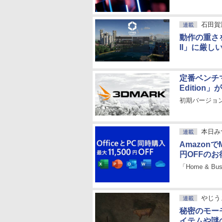
石田賀
連載
動作の重さを開
II」に厳し
定番ベンチマ
Edition
初期バージョン
本日み
連載
Amazonで
円OFFの
「Home & Bus
やじう
連載
秘密のモー
イテムや謎