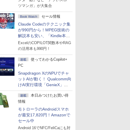
ツマンガ」が大集合
セール情報
Book Watch
Claude Codeのテクニック集
が990円から！MPEG技術の
解説本も安い、「Kindle本サ
マーセール」第2弾開始！
ExcelのCOPILOT関数本やRAG
の活用本も990円！
使ってわかるCopilot+
連載
PC
Snapdragon XのNPUでチャ
ットAIが動く！ Qualcomm向
けAI実行環境「GenieX」を
試してみた
本日みつけたお買い得
連載
情報
モトローラのAndroidスマホ
が最安17,820円！Amazonで
セール中
Android 16でNFC/FeliCaにも対