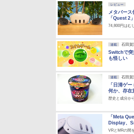
レビュー
メタバース住
「Quest
74,800円
石田賀
連載
Switch
も怪しい
石田賀
連載
「日清ゲー
何か、存在
歴史と成分か
「Meta Q
Display、
VRとMRの間を