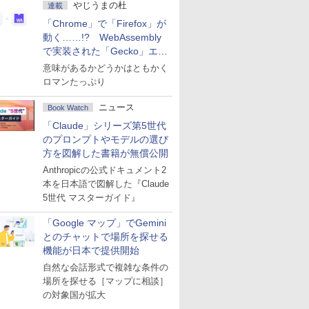
やじうまの杜
連載
「Chrome」で「Firefox」が
動く……!? WebAssembly
で実装された「Gecko」エン
ジン
意味があるかどうかはともかく
ロマンたっぷり
ニュース
Book Watch
「Claude」シリーズ第5世代
のプロンプトやモデルの選び
方を図解した書籍が無償公開
Anthropicの公式ドキュメント2
本を日本語で図解した『Claude
5世代 マスターガイド』
「Google マップ」でGemini
とのチャットで場所を探せる
機能が日本で提供開始
自然な会話形式で複雑な条件の
場所を探せる［マップに相談］
の対象国が拡大