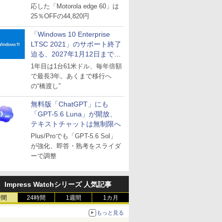
応した「Motorola edge 60」は
25％OFFの44,820円
「Windows 10 Enterprise
LTSC 2021」のサポート終了
迫る、2027年1月12日まで
～ESUは9月1日から販売
1年目は1台61米ドル、毎年倍額
で最長3年。あくまで移行へ
の“橋渡し”
無料版「ChatGPT」にも
「GPT-5.6 Luna」が開放、
テキストチャットは無制限へ
Plus/Proでも「GPT-5.6 Sol」
が強化、即答・熟考をスライダ
ーで調整
Impress Watchシリーズ 人気記事
時間
24時間
1週間
1カ月
もっと見る