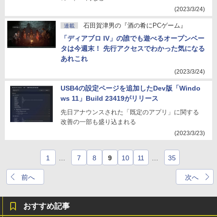
(2023/3/24)
石田賀津男の『酒の肴にPCゲーム』
連載
「ディアブロ IV」の誰でも遊べるオープンベー
タは今週末！ 先行アクセスでわかった気になる
あれこれ
(2023/3/24)
USB4の設定ページを追加したDev版「Windo
ws 11」Build 23419がリリース
先日アナウンスされた「既定のアプリ」に関する
改善の一部も盛り込まれる
(2023/3/23)
1
…
7
8
9
10
11
…
35
前へ
次へ
おすすめ記事