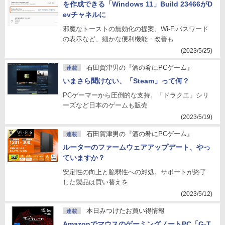
を作成できる「Windows 11」Build 23466がD
evチャネルに
邪魔なトーストの無効化の提案、Wi-Fiパスワード
の表示など、細かな便利機能・改善も
(2023/5/25)
石田賀津男の『酒の肴にPCゲーム』
連載
いまさら聞けない、「Steam」って何？
PCゲーマーから圧倒的な支持。「ドラクエ」シリ
ーズなど日本のゲームも販売
(2023/5/19)
石田賀津男の『酒の肴にPCゲーム』
連載
ルーターのファームウェアアップデート、やっ
ていますか？
安定性の向上と脆弱性への対処。サポートが終了
した製品は買い替えを
(2023/5/12)
本日みつけたお買い得情報
連載
AmazonでマウスのゲーミングノートPC「G-T