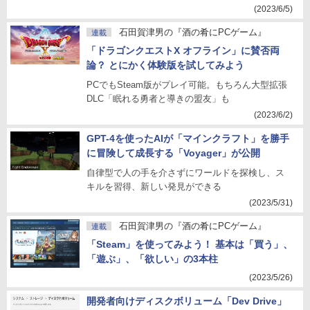
(2023/6/5)
石田賀津男の『酒の肴にPCゲーム』
連載
「ドラゴンクエストX オフライン」に賛否両
論？ とにかく体験版を試してみよう
PCでもSteam版がプレイ可能。もちろん大型拡張
DLC「眠れる勇者と導きの盟友」も
(2023/6/2)
GPT-4を使ったAIが「マインクラフト」を勝手
に冒険して成長する「Voyager」が公開
自律型で人の手を介さずにワールドを探検し、ス
キルを習得、新しい発見ができる
(2023/5/31)
石田賀津男の『酒の肴にPCゲーム』
連載
「Steam」を使ってみよう！ 基本は「買う」、
「遊ぶ」、「欲しい」の3本柱
(2023/5/26)
開発者向けディスクボリューム「Dev Drive」