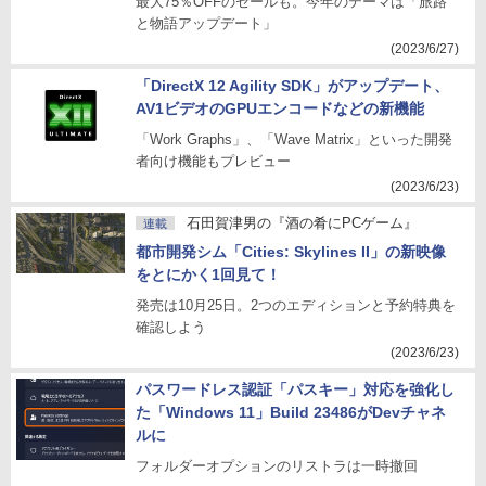
最大75％OFFのセールも。今年のテーマは「旅路
と物語アップデート」
(2023/6/27)
「DirectX 12 Agility SDK」がアップデート、
AV1ビデオのGPUエンコードなどの新機能
「Work Graphs」、「Wave Matrix」といった開発
者向け機能もプレビュー
(2023/6/23)
石田賀津男の『酒の肴にPCゲーム』
連載
都市開発シム「Cities: Skylines II」の新映像
をとにかく1回見て！
発売は10月25日。2つのエディションと予約特典を
確認しよう
(2023/6/23)
パスワードレス認証「パスキー」対応を強化し
た「Windows 11」Build 23486がDevチャネ
ルに
フォルダーオプションのリストラは一時撤回