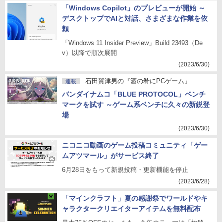
「Windows Copilot」のプレビューが開始 ～
デスクトップでAIと対話、さまざまな作業を依
頼
「Windows 11 Insider Preview」Build 23493（De
v）以降で順次展開
(2023/6/30)
石田賀津男の『酒の肴にPCゲーム』
連載
バンダイナムコ「BLUE PROTOCOL」ベンチ
マークを試す ～ゲーム系ベンチに久々の新鋭登
場
(2023/6/30)
ニコニコ動画のゲーム投稿コミュニティ「ゲー
ムアツマール」がサービス終了
6月28日をもって新規投稿・更新機能を停止
(2023/6/28)
「マインクラフト」夏の感謝祭でワールドやキ
ャラクタークリエイターアイテムを無料配布