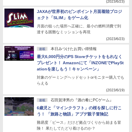
(2023/6/23)
JAXAが世界初のピンポイント月面着陸プロジ
ェクト「SLIM」をゲーム化
月面の狙った場所へ正確に、最小の燃料消費で到
達する困難なミッションを再現
(2023/6/23)
本日みつけたお買い得情報
連載
最大6,000円分のPS Storeチケットをもれなく
プレゼント！ Amazonにて「INZONEでPlaySt
ationを楽しもう！キャンペーン」
対象のゲーミングヘッドセットorモニター購入でも
らえる
(2023/6/19)
石田賀津男の『酒の肴にPCゲーム』
連載
6歳児と「マインクラフト」の桜を探しに行こ
う！ 「旅路と物語」アプデ親子冒険記
難易度「ピース」だけど拠点づくりから始まる冒
険！ 果たしてたどり着けるのか？