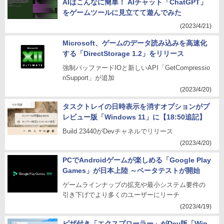
AIはこんなに簡単！ AIチャット「ChatGPT」
をゲームツールに見立てて遊んでみた
(2023/4/21)
Microsoft、ゲームのデータ読み込みを高速化
する「DirectStorage 1.2」をリリース
強制バッファードIOと新しいAPI「GetCompressio
nSupport」が追加
(2023/4/20)
タスクトレイの日時表示を消すオプションがプ
レビュー版「Windows 11」に【18:50追記】
Build 23440がDevチャネルでリリース
(2023/4/20)
PCでAndroidゲームが楽しめる「Google Play
Games」が日本上陸 ～ベータテストが開始
ゲームラインナップの拡充や最小システム要件の
引き下げでより多くのユーザーにリーチ
(2023/4/19)
ピザ付き「エクスプローラー」がDev版「Win