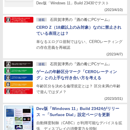
Dev版「Windows 11」Build 23430でテスト
(2023/4/10)
石田賀津男の『酒の肴にPCゲーム』
連載
CERO Z（18歳以上のみ対象）なのに禁止され
ている表現とは？
単なるエログロ規制ではない、CEROレーティング
の存在意義を再確認
(2023/4/7)
石田賀津男の『酒の肴にPCゲーム』
連載
ゲームの年齢区分マーク「CEROレーティン
グ」との上手な付き合い方を考える
年齢区分を決める倫理規定とは？ 区分未満の年齢
で遊んではダメ？
(2023/3/31)
Dev版「Windows 11」Build 23424がリリー
ス ～「Surface Dial」設定ページを更新
自動輝度制御（CABC）が利用可能なデバイスを拡
張、ディスプレイの消費電力を抑制