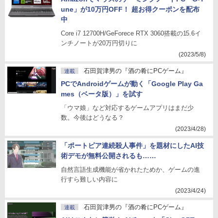
une」が10万円OFF！ 超お得クーポンを配布
中
Core i7 12700H/GeForece RTX 3060搭載の15.6イ
ンチノートが20万円切りに
(2023/5/8)
石田賀津男の『酒の肴にPCゲーム』
連載
PCでAndroidゲームが動く「Google Play Ga
mes（ベータ版）」を試す
「ウマ娘」など対応するゲームアプリはまだ少
数。今後はどうなる？
(2023/4/28)
「ポートピア連続殺人事件」を題材にしたAI技
術デモが無料公開されるも……
自然言語生成機能が省かれたためか、ゲームの進
行すら難しい内容に
(2023/4/24)
石田賀津男の『酒の肴にPCゲーム』
連載