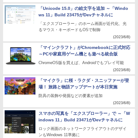
「Unicode 15.0」の絵文字を追加 ～「Windo
ws 11」Build 23475がDevチャネルに
「エクスプローラー」のホーム画面が近代化、光
るマウス・キーボードもOSで制御
(2023/6/8)
「マインクラフト」がChromebookに正式対応
～PCや家庭用ゲーム機とも遊べる統合版
ChromeOS版を買えば、Androidでもプレイ可能
(2023/6/8)
「マイクラ」に桜・ラクダ・スニッファーが登
場！ 旅路と物語アップデートが本日実施
防具の装飾や発掘などの要素が追加
(2023/6/8)
スマホの写真を「エクスプローラー」で ～「W
indows 11」Build 23471がDevチャネルに
ロック画面のネットワークフライアウトのデザイ
ンもWindows 11準拠に