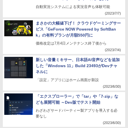
自動実況システムによる実況音声も体験可能
(2023/7/7)
まさかの大幅値下げ！ クラウドゲーミングサー
ビス「GeForce NOW Powered by SoftBan
k」の有料プランが月額550円に
価格改定は7月4日メンテナンス終了後から
(2023/7/4)
新しい音量ミキサー、日本語AI音声などを追加
した「Windows 11」Build 23493がDevチャ
ネルに
「設定」アプリにはホーム画面が新設
(2023/6/30)
「エクスプローラー」で「tar」や「7-zip」な
ども展開可能 ～Dev版でテスト開始
わざわざサードパーティー製アプリを導入する必
要なし
(2023/6/30)