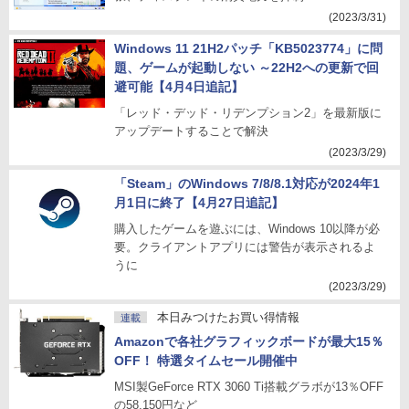
(2023/3/31)
Windows 11 21H2パッチ「KB5023774」に問
題、ゲームが起動しない ～22H2への更新で回
避可能【4月4日追記】
「レッド・デッド・リデンプション2」を最新版に
アップデートすることで解決
(2023/3/29)
「Steam」のWindows 7/8/8.1対応が2024年1
月1日に終了【4月27日追記】
購入したゲームを遊ぶには、Windows 10以降が必
要。クライアントアプリには警告が表示されるよ
うに
(2023/3/29)
本日みつけたお買い得情報
連載
Amazonで各社グラフィックボードが最大15％
OFF！ 特選タイムセール開催中
MSI製GeForce RTX 3060 Ti搭載グラボが13％OFF
の58,150円など