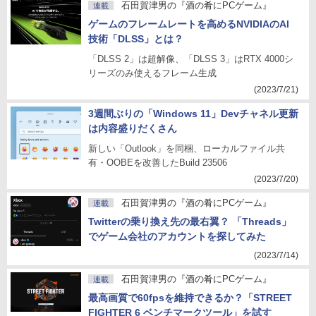
石田賀津男の『酒の肴にPCゲーム』
連載
ゲームのフレームレートを高めるNVIDIAのAI
技術「DLSS」とは？
「DLSS 2」は超解像、「DLSS 3」はRTX 4000シ
リーズのみ使えるフレーム生成
(2023/7/21)
3週間ぶりの「Windows 11」Devチャネル更新
は内容盛りだくさん
新しい「Outlook」を同梱、ローカルファイル共
有・OOBEを改善したBuild 23506
(2023/7/20)
石田賀津男の『酒の肴にPCゲーム』
連載
Twitterの乗り換え先の最右翼？ 「Threads」
でゲーム会社のアカウントを探してみた
(2023/7/14)
石田賀津男の『酒の肴にPCゲーム』
連載
最高画質で60fpsを維持できるか？「STREET
FIGHTER 6 ベンチマークツール」を試す