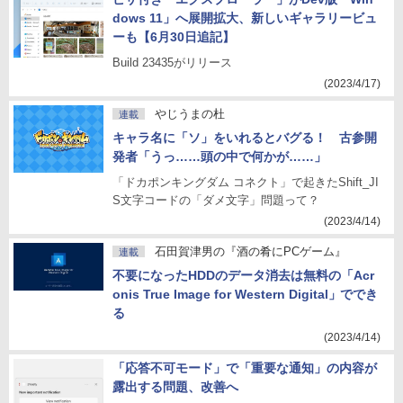
dows 11」へ展開拡大、新しいギャラリービュ
ーも【6月30日追記】
Build 23435がリリース
(2023/4/17)
やじうまの杜
連載
キャラ名に「ソ」をいれるとバグる！ 古参開
発者「うっ……頭の中で何かが……」
「ドカポンキングダム コネクト」で起きたShift_JI
S文字コードの「ダメ文字」問題って？
(2023/4/14)
石田賀津男の『酒の肴にPCゲーム』
連載
不要になったHDDのデータ消去は無料の「Acr
onis True Image for Western Digital」ででき
る
(2023/4/14)
「応答不可モード」で「重要な通知」の内容が
露出する問題、改善へ