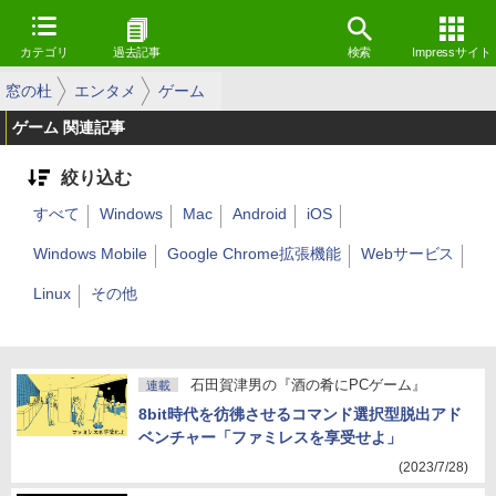
カテゴリ
過去記事
検索
Impressサイト
窓の杜
エンタメ
ゲーム
ゲーム 関連記事
絞り込む
すべて
Windows
Mac
Android
iOS
Windows Mobile
Google Chrome拡張機能
Webサービス
Linux
その他
石田賀津男の『酒の肴にPCゲーム』
連載
8bit時代を彷彿させるコマンド選択型脱出アド
ベンチャー「ファミレスを享受せよ」
(2023/7/28)