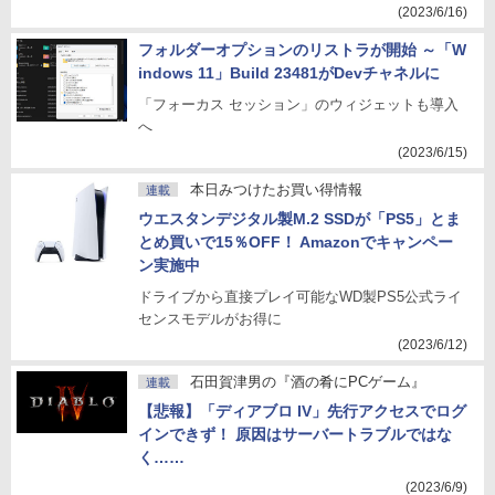
(2023/6/16)
フォルダーオプションのリストラが開始 ～「W
indows 11」Build 23481がDevチャネルに
「フォーカス セッション」のウィジェットも導入
へ
(2023/6/15)
本日みつけたお買い得情報
連載
ウエスタンデジタル製M.2 SSDが「PS5」とま
とめ買いで15％OFF！ Amazonでキャンペー
ン実施中
ドライブから直接プレイ可能なWD製PS5公式ライ
センスモデルがお得に
(2023/6/12)
石田賀津男の『酒の肴にPCゲーム』
連載
【悲報】「ディアブロ IV」先行アクセスでログ
インできず！ 原因はサーバートラブルではな
く……
(2023/6/9)