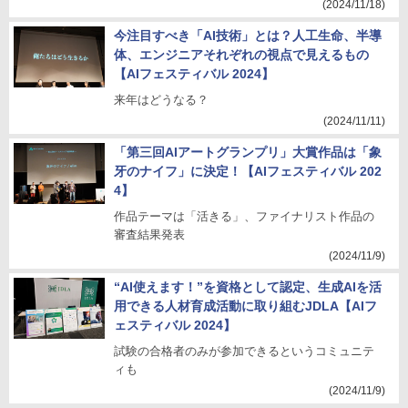
(2024/11/18)
今注目すべき「AI技術」とは？人工生命、半導
体、エンジニアそれぞれの視点で見えるもの
【AIフェスティバル 2024】
来年はどうなる？
(2024/11/11)
「第三回AIアートグランプリ」大賞作品は「象
牙のナイフ」に決定！【AIフェスティバル 202
4】
作品テーマは「活きる」、ファイナリスト作品の
審査結果発表
(2024/11/9)
“AI使えます！”を資格として認定、生成AIを活
用できる人材育成活動に取り組むJDLA【AIフ
ェスティバル 2024】
試験の合格者のみが参加できるというコミュニテ
ィも
(2024/11/9)