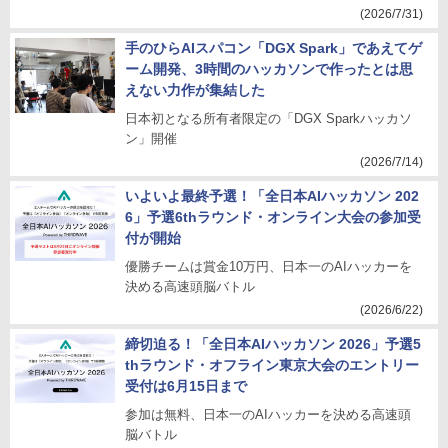
(2026/7/31)
手のひらAIスパコン「DGX Spark」であえてゲ
ーム開発、3時間のハッカソンで作ったとは思
えない力作が集結した
日本初となる所有者限定の「DGX Sparkハッカソ
ン」開催
(2026/7/14)
いよいよ最終予選！「全日本AIハッカソン 202
6」予選6thラウンド・オンライン大会の参加受
付が開始
優勝チームは賞金10万円、日本一のAIハッカーを
決める高速頭脳バトル
(2026/6/22)
締切迫る！「全日本AIハッカソン 2026」予選5
thラウンド・オフライン東京大会のエントリー
受付は6月15日まで
参加は無料、日本一のAIハッカーを決める高速頭
脳バトル