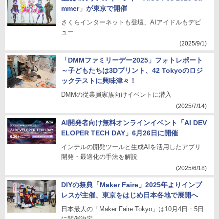
mmer」が東京で開催
さくらインターネットも登壇、AIアイドルもデビ
ュー
(2025/9/1)
「DMMファミリーデー2025」フォトレポート
～子どもたちは3Dプリント、42 Tokyoのロジ
ックテストに興味津々！
DMMの従業員家族向けイベントに潜入
(2025/7/14)
AI開発者向け無料オンラインイベント「AI DEV
ELOPER TECH DAY」6月26日に開催
インテルの開発ツールと生成AIを活用したアプリ
開発・最適化の手法を解説
(2025/6/18)
DIYの祭典「Maker Faire」2025年よりインプ
レスが主催、東京をはじめ日本各地で展開へ
日本最大の「Maker Faire Tokyo」は10月4日・5日
に開催決定