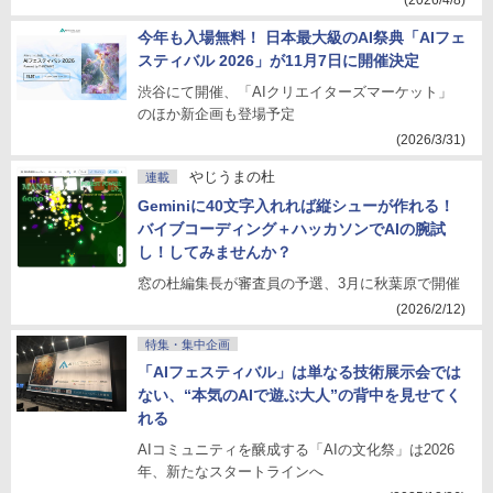
(2026/4/8)
今年も入場無料！ 日本最大級のAI祭典「AIフェ
スティバル 2026」が11月7日に開催決定
渋谷にて開催、「AIクリエイターズマーケット」
のほか新企画も登場予定
(2026/3/31)
やじうまの杜
連載
Geminiに40文字入れれば縦シューが作れる！
バイブコーディング＋ハッカソンでAIの腕試
し！してみませんか？
窓の杜編集長が審査員の予選、3月に秋葉原で開催
(2026/2/12)
特集・集中企画
「AIフェスティバル」は単なる技術展示会では
ない、“本気のAIで遊ぶ大人”の背中を見せてく
れる
AIコミュニティを醸成する「AIの文化祭」は2026
年、新たなスタートラインへ