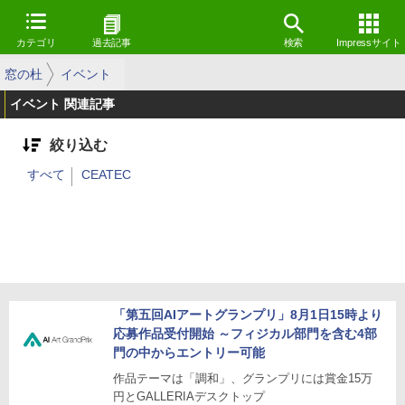
カテゴリ
過去記事
検索
Impressサイト
窓の杜
イベント
イベント 関連記事
絞り込む
すべて
CEATEC
「第五回AIアートグランプリ」8月1日15時より
応募作品受付開始 ～フィジカル部門を含む4部
門の中からエントリー可能
作品テーマは「調和」、グランプリには賞金15万
円とGALLERIAデスクトップ