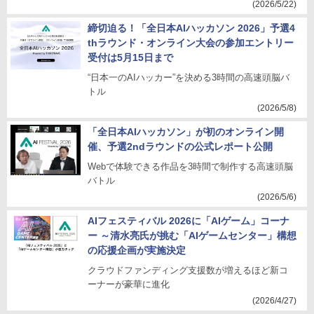
(2026/5/22)
締切迫る！「全日本AIハッカソン 2026」予選4
thラウンド・オンライン大会の参加エントリー
受付は5月15日まで
“日本一のAIハッカー”を決める3時間の高速頭脳バ
トル
(2026/5/8)
「全日本AIハッカソン」が初のオンライン開
催、予選2ndラウンドの公式レポート公開
Webで体験できる作品を3時間で制作する高速頭脳
バトル
(2026/5/6)
AIフェスティバル 2026に「AIゲーム」コーナ
ー ～清水亮氏が挑む「AIゲームセンター」構想
の応援企画が実施決定
クラウドファンディング支援数が増えるほど新コ
ーナーが豪華に進化
(2026/4/27)