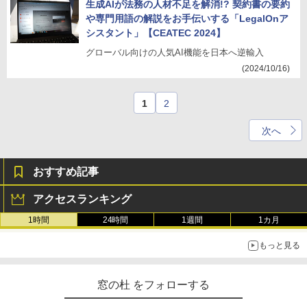
生成AIが法務の人材不足を解消!? 契約書の要約
や専門用語の解説をお手伝いする「LegalOnア
シスタント」【CEATEC 2024】
グローバル向けの人気AI機能を日本へ逆輸入
(2024/10/16)
1
2
次へ
おすすめ記事
アクセスランキング
1時間
24時間
1週間
1カ月
もっと見る
窓の杜 をフォローする