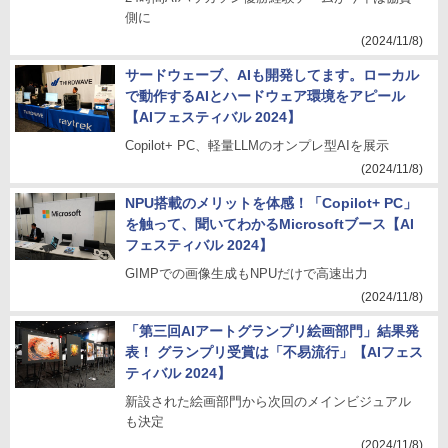
側に
(2024/11/8)
サードウェーブ、AIも開発してます。ローカル
で動作するAIとハードウェア環境をアピール
【AIフェスティバル 2024】
Copilot+ PC、軽量LLMのオンプレ型AIを展示
(2024/11/8)
NPU搭載のメリットを体感！「Copilot+ PC」
を触って、聞いてわかるMicrosoftブース【AI
フェスティバル 2024】
GIMPでの画像生成もNPUだけで高速出力
(2024/11/8)
「第三回AIアートグランプリ絵画部門」結果発
表！ グランプリ受賞は「不易流行」【AIフェス
ティバル 2024】
新設された絵画部門から次回のメインビジュアル
も決定
(2024/11/8)