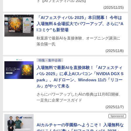
ト【AIフェスティバル 2025】
(2025/11/25)
「AIフェスティバル 2025」本日開幕！ 今年は
入場無料＆会場拡大でパワーアップ、さらに“A
Iコミケ”も新登場
秋葉原で最新AIを直接体験、オープニング講演に
落合陽一氏
(2025/11/8)
特集・集中企画
入場無料で最新AIを直接体験！「AIフェスティ
バル 2025」に卓上AIスパコン「NVIDIA DGX S
park」、AIドローン、Windows 11の「リコー
ル」がやって来る
さらにパワーアップしたAIの祭典は11月8日開催、
一足先に企業ブースガイド
(2025/11/7)
AIカルチャーの学園祭へようこそ！ 入場無料な