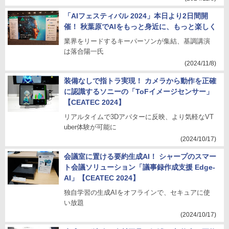
「AIフェスティバル 2024」本日より2日間開
催！ 秋葉原でAIをもっと身近に、もっと楽しく
業界をリードするキーパーソンが集結、基調講演
は落合陽一氏
(2024/11/8)
装備なしで指トラ実現！ カメラから動作を正確
に認識するソニーの「ToFイメージセンサー」
【CEATEC 2024】
リアルタイムで3Dアバターに反映、より気軽なVT
uber体験が可能に
(2024/10/17)
会議室に置ける要約生成AI！ シャープのスマー
ト会議ソリューション「議事録作成支援 Edge-
AI」【CEATEC 2024】
独自学習の生成AIをオフラインで、セキュアに使
い放題
(2024/10/17)