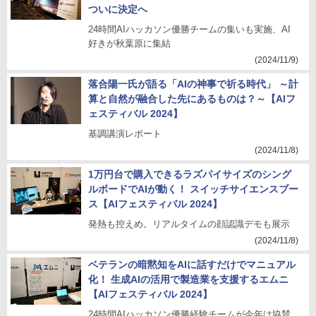
ついに決定へ
24時間AIハッカソン優勝チームの集いも実施、AI
好きが秋葉原に集結
(2024/11/9)
落合陽一氏が語る「AIの神事で祈る時代」 ～計
算と自然が融合した先にあるものは？～【AIフ
ェスティバル 2024】
基調講演レポート
(2024/11/8)
1万円台で購入できるラズパイサイズのシング
ルボードでAIが動く！ スイッチサイエンスブー
ス【AIフェスティバル 2024】
発熱も控えめ。リアルタイムの顔認識デモも展示
(2024/11/8)
ベテランの暗黙知をAIに話すだけでマニュアル
化！ 生成AIの活用で製造業を支援するエムニ
【AIフェスティバル 2024】
24時間AIハッカソン優勝経験チームが今年は協賛