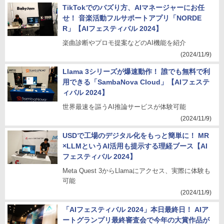
TikTokでのバズり方、AIマネージャーにお任
せ！ 音楽活動フルサポートアプリ「NORDE
R」【AIフェスティバル 2024】
楽曲診断やプロモ提案などのAI機能を紹介
(2024/11/9)
Llama 3シリーズが爆速動作！ 誰でも無料で利
用できる「SambaNova Cloud」【AIフェステ
ィバル 2024】
世界最速を謳うAI推論サービスが体験可能
(2024/11/9)
USDで工場のデジタル化をもっと簡単に！ MR
×LLMというAI活用も提示する理経ブース【AI
フェスティバル 2024】
Meta Quest 3からLlamaにアクセス、実際に体験も
可能
(2024/11/9)
「AIフェスティバル 2024」本日最終日！ AIア
ートグランプリ最終審査会で今年の大賞作品が