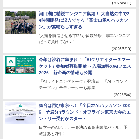
(2026/6/11)
河口湖に精鋭エンジニア集結！ 大自然の中で2
4時間開発に没入できる「富士山麓AIハッカソ
ン」が素晴らしすぎる
“人類を前進させる”作品が多数登場、非エンジニア
だって負けてない！
(2026/6/10)
今年は渋谷に集まれ！「AIクリエイターズマー
ケット」参加者募集開始 ～入場無料のAIフェス
2026、新企画の情報も公開
「AIライトニングトーク」登壇者、「AIラウンド
テーブル」モデレーターも募集
(2026/6/4)
舞台は再び東京へ！「全日本AIハッカソン 202
6」予選5thラウンド・オフライン東京大会のエ
ントリー受付がスタート
日本一のAIハッカーを決める高速頭脳バトル、予
選はあと2回！