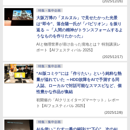
(2025/12/26)
特集・集中企画
大阪万博の「ヌルヌル」で見せたかった光景
は“即今”、落合陽一氏が「パビリオン」を振り
返る ～「人間の精神がトランスフォームするよ
うなものを作りたかった」
AIと物理世界が溶け合った境地とは？ 特別講演レ
ポート【AIフェスティバル 2025】
(2025/12/17)
特集・集中企画
“AI版コミケ”には「作りたい」という純粋な熱
量が溢れていた ～HDD故障をAIで予測する同
人誌、ローカルで対話可能なスマスピなど、個
性豊かな作品が集結
初開催の「AIクリエイターズマーケット」レポー
ト【AIフェスティバル 2025】
(2025/12/8)
特集・集中企画
AIを使いこなす一番の秘訣は“下心”、次のAI