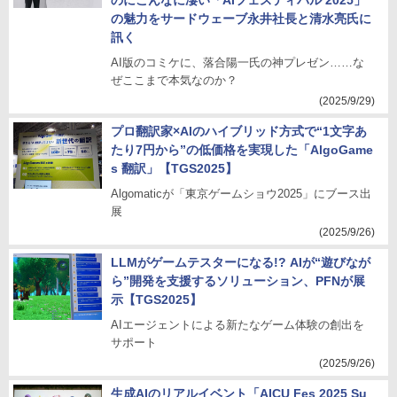
のにこんなに凄い「AIフェスティバル 2025」
の魅力をサードウェーブ永井社長と清水亮氏に
訊く
AI版のコミケに、落合陽一氏の神プレゼン……な
ぜここまで本気なのか？
(2025/9/29)
プロ翻訳家×AIのハイブリッド方式で“1文字あ
たり7円から”の低価格を実現した「AlgoGame
s 翻訳」【TGS2025】
Algomaticが「東京ゲームショウ2025」にブース出
展
(2025/9/26)
LLMがゲームテスターになる!? AIが“遊びなが
ら”開発を支援するソリューション、PFNが展
示【TGS2025】
AIエージェントによる新たなゲーム体験の創出を
サポート
(2025/9/26)
生成AIのリアルイベント「AICU Fes 2025 Su