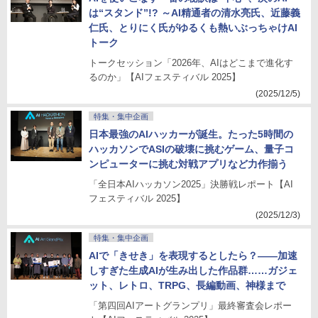
は“スタンド”!? ～AI精通者の清水亮氏、近藤義
仁氏、とりにく氏がゆるくも熱いぶっちゃけAI
トーク
トークセッション「2026年、AIはどこまで進化す
るのか」【AIフェスティバル 2025】
(2025/12/5)
特集・集中企画
日本最強のAIハッカーが誕生。たった5時間の
ハッカソンでASIの破壊に挑むゲーム、量子コ
ンピューターに挑む対戦アプリなど力作揃う
「全日本AIハッカソン2025」決勝戦レポート【AI
フェスティバル 2025】
(2025/12/3)
特集・集中企画
AIで「きせき」を表現するとしたら？――加速
しすぎた生成AIが生み出した作品群……ガジェ
ット、レトロ、TRPG、長編動画、神様まで
「第四回AIアートグランプリ」最終審査会レポー