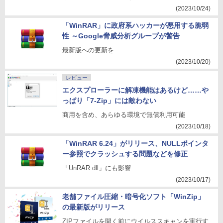
(2023/10/24)
「WinRAR」に政府系ハッカーが悪用する脆弱
性 ～Google脅威分析グループが警告
最新版への更新を
(2023/10/20)
レビュー
エクスプローラーに解凍機能はあるけど……や
っぱり「7-Zip」には敵わない
商用を含め、あらゆる環境で無償利用可能
(2023/10/18)
「WinRAR 6.24」がリリース、NULLポインタ
ー参照でクラッシュする問題などを修正
「UnRAR.dll」にも影響
(2023/10/17)
老舗ファイル圧縮・暗号化ソフト「WinZip」
の最新版がリリース
ZIPファイルを開く前にウイルススキャンを実行す