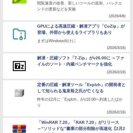
閲覧速度の改善、新しいツールの追加、バックエ
ンドの更新などを実施
(2026/4/8)
GPUによる高速圧縮・解凍アプリ「CoZip」が
登場、外部から使えるライブラリもあり
まずはWindows向けに
(2026/3/16)
解凍・圧縮ソフト「7-Zip」がv26.00に ～ファ
イルのソート・内蔵ベンチマークを強化
(2026/2/18)
定番の圧縮・解凍ツール「Explzh」の開発者と
して知られる鬼束裕之氏が亡くなる
昨年の12月に「Explzh」がv10.00へ到達したばか
り
(2026/2/16)
「WinRAR 7.20」「RAR 7.20」がリリース
～“ソリッドな”書庫の部分削除が高速化【2月2