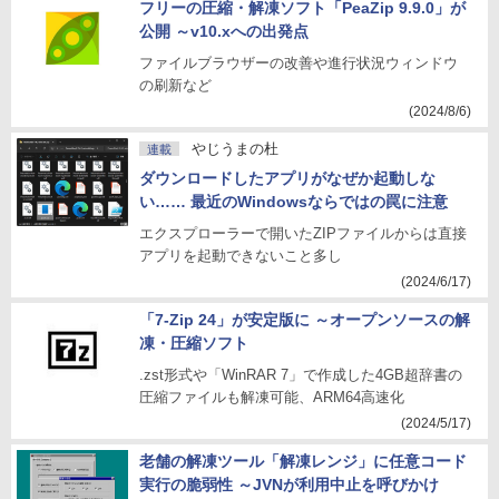
フリーの圧縮・解凍ソフト「PeaZip 9.9.0」が
公開 ～v10.xへの出発点
ファイルブラウザーの改善や進行状況ウィンドウ
の刷新など
(2024/8/6)
やじうまの杜
連載
ダウンロードしたアプリがなぜか起動しな
い…… 最近のWindowsならではの罠に注意
エクスプローラーで開いたZIPファイルからは直接
アプリを起動できないこと多し
(2024/6/17)
「7-Zip 24」が安定版に ～オープンソースの解
凍・圧縮ソフト
.zst形式や「WinRAR 7」で作成した4GB超辞書の
圧縮ファイルも解凍可能、ARM64高速化
(2024/5/17)
老舗の解凍ツール「解凍レンジ」に任意コード
実行の脆弱性 ～JVNが利用中止を呼びかけ