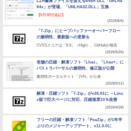
LZH書庫ファイルを扱える64bit DLL「UnLha
64x」が登場、「UNLHA32.DLL」互換
【6月30日追記】
(2026/6/4)
「7-Zip」にヒープバッファーオーバーフロー
の脆弱性、最新版への更新を
CVSSスコアは「8.8」（High）、GitHubが報告
(2026/5/26)
老舗の圧縮・解凍ソフト「Lhaz」「Lhaz+」に
パストラバーサルの脆弱性、修正版が公開
脆弱性ポータルサイト「JVN」が公表
(2026/5/11)
解凍・圧縮ソフト「7-Zip」がv26.01に ～Linu
x版で巨大ページに対応、圧縮速度10％改善
(2026/4/28)
フリーの圧縮・解凍ソフト「PeaZip」が1年半
ぶりのメジャーアップデート、v11.0.0に