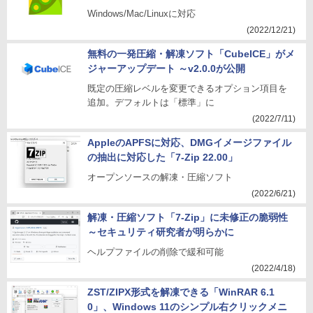
Windows/Mac/Linuxに対応
(2022/12/21)
無料の一発圧縮・解凍ソフト「CubeICE」がメ
ジャーアップデート ～v2.0.0が公開
既定の圧縮レベルを変更できるオプション項目を
追加。デフォルトは「標準」に
(2022/7/11)
AppleのAPFSに対応、DMGイメージファイル
の抽出に対応した「7-Zip 22.00」
オープンソースの解凍・圧縮ソフト
(2022/6/21)
解凍・圧縮ソフト「7-Zip」に未修正の脆弱性
～セキュリティ研究者が明らかに
ヘルプファイルの削除で緩和可能
(2022/4/18)
ZST/ZIPX形式を解凍できる「WinRAR 6.1
0」、Windows 11のシンプル右クリックメニ