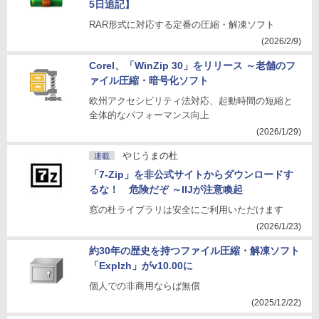
5日追記】
RAR形式に対応する定番の圧縮・解凍ソフト
(2026/2/9)
Corel、「WinZip 30」をリリース ～老舗のフ
ァイル圧縮・暗号化ソフト
欧州アクセシビリティ法対応、起動時間の短縮と
全体的なパフォーマンス向上
(2026/1/29)
やじうまの杜
連載
「7-Zip」を非公式サイトからダウンロードす
るな！ 危険だぞ ～IIJが注意喚起
窓の杜ライブラリは安全にご利用いただけます
(2026/1/23)
約30年の歴史を持つファイル圧縮・解凍ソフト
「Explzh」がv10.00に
個人での非商用ならば無償
(2025/12/22)