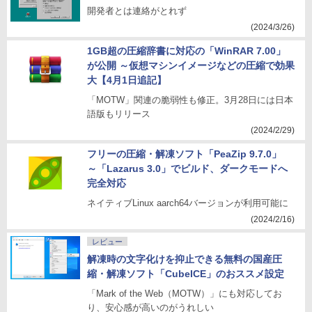
開発者とは連絡がとれず
(2024/3/26)
1GB超の圧縮辞書に対応の「WinRAR 7.00」
が公開 ～仮想マシンイメージなどの圧縮で効果
大【4月1日追記】
「MOTW」関連の脆弱性も修正。3月28日には日本
語版もリリース
(2024/2/29)
フリーの圧縮・解凍ソフト「PeaZip 9.7.0」
～「Lazarus 3.0」でビルド、ダークモードへ
完全対応
ネイティブLinux aarch64バージョンが利用可能に
(2024/2/16)
レビュー
解凍時の文字化けを抑止できる無料の国産圧
縮・解凍ソフト「CubeICE」のおススメ設定
「Mark of the Web（MOTW）」にも対応してお
り、安心感が高いのがうれしい