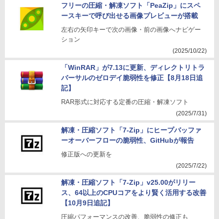
フリーの圧縮・解凍ソフト「PeaZip」にスペ
ースキーで呼び出せる画像プレビューが搭載
左右の矢印キーで次の画像・前の画像へナビゲー
ション
(2025/10/22)
「WinRAR」が7.13に更新、ディレクトリトラ
バーサルのゼロデイ脆弱性を修正【8月18日追
記】
RAR形式に対応する定番の圧縮・解凍ソフト
(2025/7/31)
解凍・圧縮ソフト「7-Zip」にヒープバッファ
ーオーバーフローの脆弱性、GitHubが報告
修正版への更新を
(2025/7/22)
解凍・圧縮ソフト「7-Zip」v25.00がリリー
ス、64以上のCPUコアをより賢く活用する改善
【10月9日追記】
圧縮パフォーマンスの改善、脆弱性の修正も