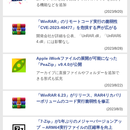
る機能などを追加
(2023/9/20)
「WinRAR」のリモートコード実行の脆弱性
「CVE-2023-40477」を危惧する声が広がる
開発会社が詳細を公表、「UnRAR.dll」「UnRAR6
4.dll」には影響なし
(2023/8/28)
Apple iWorkファイルの展開が可能になった
「PeaZip」v9.4.0が公開
アーカイブに直接ファイルやフォルダーを追加で
きる形式も拡充
(2023/8/22)
「WinRAR 6.23」がリリース、RAR4リカバリ
ーボリュームのコード実行脆弱性を修正
(2023/8/3)
「7-Zip」が1年ぶりのメジャーバージョンアッ
プ ～ARM64実行ファイルの圧縮率を向上