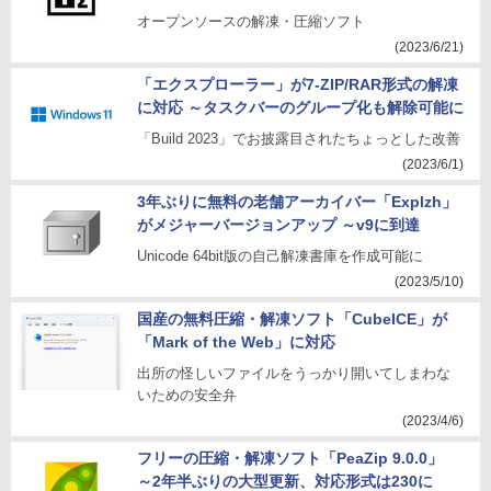
オープンソースの解凍・圧縮ソフト
(2023/6/21)
「エクスプローラー」が7-ZIP/RAR形式の解凍
に対応 ～タスクバーのグループ化も解除可能に
「Build 2023」でお披露目されたちょっとした改善
(2023/6/1)
3年ぶりに無料の老舗アーカイバー「Explzh」
がメジャーバージョンアップ ～v9に到達
Unicode 64bit版の自己解凍書庫を作成可能に
(2023/5/10)
国産の無料圧縮・解凍ソフト「CubeICE」が
「Mark of the Web」に対応
出所の怪しいファイルをうっかり開いてしまわな
いための安全弁
(2023/4/6)
フリーの圧縮・解凍ソフト「PeaZip 9.0.0」
～2年半ぶりの大型更新、対応形式は230に