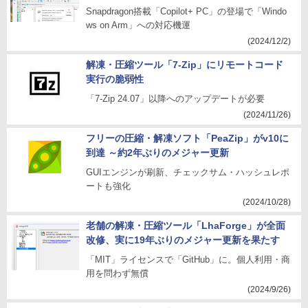
Snapdragon搭載「Copilot+ PC」の登場で「Windo
ws on Arm」への対応機運
(2024/12/2)
解凍・圧縮ツール「7-Zip」にリモートコード
実行の脆弱性
「7-Zip 24.07」以降へのアップデートが必要
(2024/11/26)
フリーの圧縮・解凍ソフト「PeaZip」がv10に
到達 ～約2年ぶりのメジャー更新
GUIエンジンが刷新、チェックサム・ハッシュレポ
ートも強化
(2024/10/28)
老舗の解凍・圧縮ツール「LhaForge」が全面
改修、実に19年ぶりのメジャー更新を果たす
「MIT」ライセンスで「GitHub」に。個人利用・商
用を問わず無償
(2024/9/26)