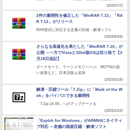
(2025/7/7)
2件の脆弱性を修正した「WinRAR 7.12」「RA
R 7.12」がリリース
RAR形式に対応する定番の圧縮・解凍ソフト
(2025/6/26)
さらなる高速化を果たした「WinRAR 7.10」が
公開 ～一方でVistaと32bit版OSは切り捨て【3
月18日追記】
ダークモード、ラージメモリページ、MOTWの扱
い改善など。日本語版も追加
(2025/2/18)
解凍・圧縮ツール「7-Zip」に「Mark of the W
eb」をバイパスできる脆弱性
「7-Zip 24.09」へのアップデートを
(2025/1/22)
「Explzh for Windows」がARM64にネイティ
ブ対応 ～老舗の国産圧縮・解凍ソフト