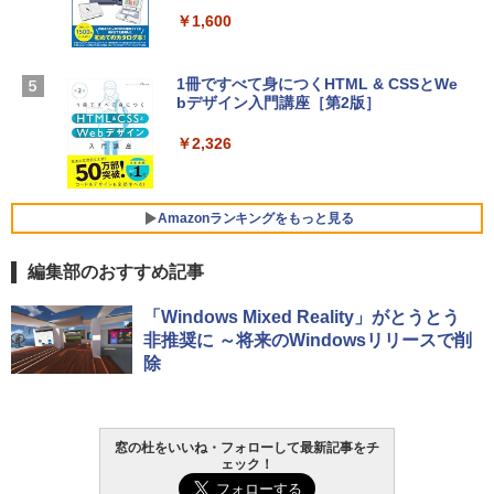
￥1,600
￥3,200
【Amazon.co.jp限定】 HP ノートパソコ
ン 15-fd 15.6インチ 16GBメモリ 512GB
1冊ですべて身につくHTML & CSSとWe
Robloxギフトカード - 1000 Robux 【限
SSD インテル Core 5
bデザイン入門講座［第2版］
定バーチャルアイテムを含む】 【オンラ
インゲームコード】 ロブロックス |オン
￥129,800
ラインコード版
￥2,326
￥1,600
FMV ノートパソコン WE1-K3 (MS 365 P
ersonal/Copilotキー搭載/Win 11/15.6型/
Amazonランキングをもっと見る
Core i5/16GB/SSD 512GB/ホワイト) FM
VWK3E15W_AZ
編集部のおすすめ記事
￥119,800
Amazon Kindle Paperwhite (16GB) 7イ
「Windows Mixed Reality」がとうとう
ンチディスプレイ、色調調節ライト、12
非推奨に ～将来のWindowsリリースで削
週間持続バッテリー、広告なし、ブラッ
除
ク
￥27,980
窓の杜をいいね・フォローして最新記事をチ
ェック！
Amazon Kindle - 目に優しい、かさばら
ない、大きな画面で読みやすい、6週間持