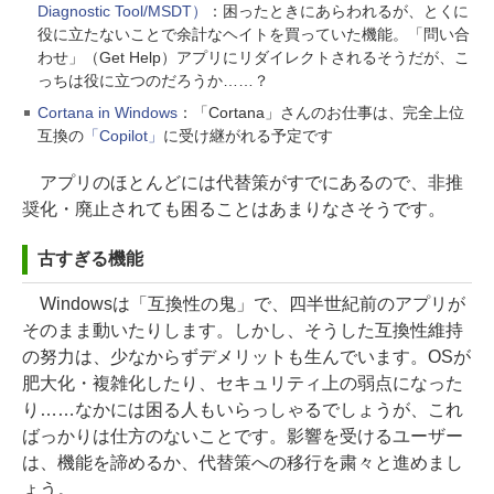
Diagnostic Tool/MSDT）
：困ったときにあらわれるが、とくに
役に立たないことで余計なヘイトを買っていた機能。「問い合
わせ」（Get Help）アプリにリダイレクトされるそうだが、こ
っちは役に立つのだろうか……？
Cortana in Windows
：「Cortana」さんのお仕事は、完全上位
互換の
「Copilot」
に受け継がれる予定です
アプリのほとんどには代替策がすでにあるので、非推
奨化・廃止されても困ることはあまりなさそうです。
古すぎる機能
Windowsは「互換性の鬼」で、四半世紀前のアプリが
そのまま動いたりします。しかし、そうした互換性維持
の努力は、少なからずデメリットも生んでいます。OSが
肥大化・複雑化したり、セキュリティ上の弱点になった
り……なかには困る人もいらっしゃるでしょうが、これ
ばっかりは仕方のないことです。影響を受けるユーザー
は、機能を諦めるか、代替策への移行を粛々と進めまし
ょう。