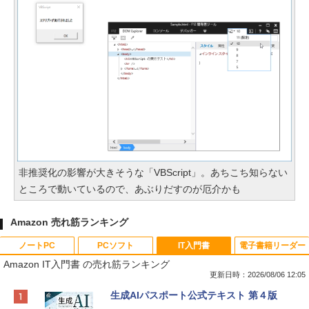
非推奨化の影響が大きそうな「VBScript」。あちこち知らない
ところで動いているので、あぶりだすのが厄介かも
Amazon 売れ筋ランキング
ノートPC
PCソフト
IT入門書
電子書籍リーダー
Amazon IT入門書 の売れ筋ランキング
更新日時：2026/08/06 12:05
Apple 2026 MacBook Neo A18 Proチッ
Xbox プリペイドカード 10,000円 デジタ
生成AIパスポート公式テキスト 第４版
プ搭載13インチノートブック：AIとAppl
ルコード 【旧 Xbox ギフトカード】 [オ