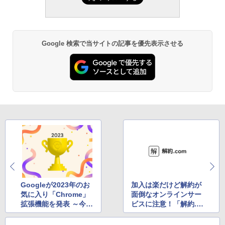
続バッテリー、6インチディスプレイ電子
書籍リーダー、ブラック、16GB、広告な
し
￥19,980
Google 検索で当サイトの記事を優先表示させる
Kindle Paperwhite シグニチャーエディ
ション (32GB) 7インチディスプレイ、明
るさ自動調整、色調調節ライト、12週間
持続バッテリー、広告なし、メタリック
ブラック
￥32,980
Amazon Kindle Colorsoft | 16GBストレ
ージ、防水、7インチカラーディスプレ
イ、色調調節ライト、最大8週間持続バッ
テリー、広告無し、ブラック (2025年発
Googleが2023年のお
加入は楽だけど解約が
売)
気に入り「Chrome」
面倒なオンラインサー
￥39,980
拡張機能を発表 ～今年
ビスに注意！「解約.c
はやっぱりAIに注目？
om」で事前にチェッ
ク