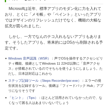
Microsoftは近年、標準アプリのモダン化に力を入れて
おり、とくに「メモ帳」や「ペイント」といったアプリ
ではデザインのリフレッシュだけでなく、機能の大幅な
拡充が図られました。
しかし、一方でなんのテコ入れもないアプリもありま
す。そうしたアプリも、将来的にはOSから削除される予
定です。
Windows 音声認識（WSR）
：声でOSを操作するアクセシビリ
ティ機能。後継としてWindows 11 22H2以降に「音声アクセ
ス」が搭載されているのでそちらを使うようにしましょう。た
だし、日本語対応はこれから
ステップ記録ツール（Steps Recorder/psr.exe）
：エラーの発
生状況を記録するツール。後継は「フィードバック Hub」アプ
リになりそうです
「ヒント」（Tips）
：ほとんど活用されていなかったので、な
くなって困る人はあまりいないでしょう