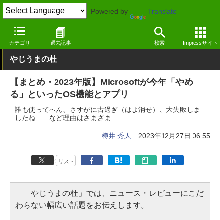
Powered by
Translate
窓の杜
システム・ファイル
システム
Windows
カテゴリ
過去記事
検索
Impressサイト
やじうまの杜
【まとめ・2023年版】Microsoftが今年「やめ
る」といったOS機能とアプリ
誰も使ってへん、さすがに古過ぎ（はよ消せ）、大失敗しま
したね……など理由はさまざま
樽井 秀人
2023年12月27日 06:55
リスト
「やじうまの杜」では、ニュース・レビューにこだ
わらない幅広い話題をお伝えします。