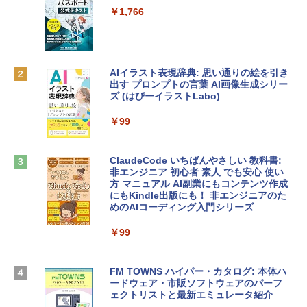
e Intelligenceのために設計、Liquid Ret
ンラインコード]
￥1,766
inaディスプレイ、8GBユニファイドメモ
リ、512GB SSDストレージ、1080p Fac
￥10,000
eTime HDカメラ、Touch ID - インディ
ゴ
AIイラスト表現辞典: 思い通りの絵を引き
Robloxギフトカード - 800 Robux 【限
￥137,800
出す プロンプトの言葉 AI画像生成シリー
定バーチャルアイテムを含む】 【オンラ
ズ (はぴーイラストLabo)
インゲームコード】 ロブロックス | オン
ラインコード版
tomtoc 360°保護 15.6 16インチ パソコ
￥99
ンケース Dell NEC Lavie ASUS HP dyna
￥1,300
book Lenovo対応
ClaudeCode いちばんやさしい 教科書:
￥2,952
非エンジニア 初心者 素人 でも安心 使い
Microsoft Office Home & Business 202
方 マニュアル AI副業にもコンテンツ作成
4(最新 永続版)|オンラインコード版|Wind
にもKindle出版にも！ 非エンジニアのた
ows11、10/mac対応|PC2台
めのAIコーディング入門シリーズ
Apple 2026 MacBook Air M5チップ搭載
13インチノートブック：AIとApple Intell
￥39,582
igence、13.6インチLiquid Retinaディ
￥99
スプレイ、24GBユニファイドメモリ、1
TB SSDストレージ、12MPセンターフレ
Robloxギフトカード - 2,000 Robux 【限
ームカメラ、日本語キーボード、Touch I
FM TOWNS ハイパー・カタログ: 本体ハ
定バーチャルアイテムを含む】 【オンラ
D - スカイブルー
ードウェア・市販ソフトウェアのパーフ
インゲームコード】 ロブロックス | オン
ェクトリストと最新エミュレータ紹介
ラインコード版
￥298,901