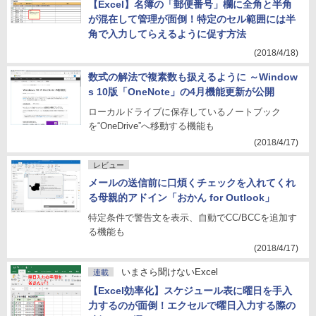
【Excel】名簿の「郵便番号」欄に全角と半角
が混在して管理が面倒！特定のセル範囲には半
角で入力してらえるように促す方法
(2018/4/18)
数式の解法で複素数も扱えるように ～Window
s 10版「OneNote」の4月機能更新が公開
ローカルドライブに保存しているノートブック
を“OneDrive”へ移動する機能も
(2018/4/17)
レビュー
メールの送信前に口煩くチェックを入れてくれ
る母親的アドイン「おかん for Outlook」
特定条件で警告文を表示、自動でCC/BCCを追加す
る機能も
(2018/4/17)
いまさら聞けないExcel
連載
【Excel効率化】スケジュール表に曜日を手入
力するのが面倒！エクセルで曜日入力する際の