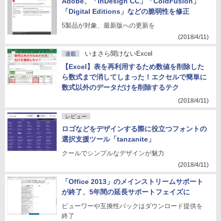
Adobe、「InDesign CC」「ColdFusion」
「Digital Editions」などの脆弱性を修正
5製品が対象、最新版への更新を
(2018/4/11)
いまさら聞けないExcel
連載
【Excel】表を再利用するため数値を削除した
ら数式まで消してしまった！エクセルで簡単に
数式以外のデータだけを削除するテク
(2018/4/11)
レビュー
ロゴなどをデザインする際に役立つフォントの
選択支援ツール「tanzanite」
クールでシンプルなデザインが魅力
(2018/4/11)
「Office 2013」のメインストリームサポート
が終了、5年間の延長サポートフェイズに
ビューワーや互換性パックはダウンロード提供を
終了