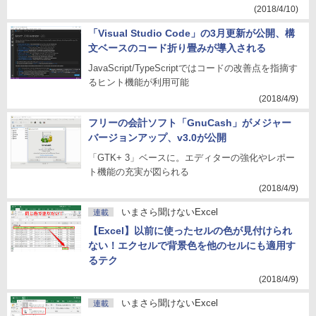
(2018/4/10)
「Visual Studio Code」の3月更新が公開、構
文ベースのコード折り畳みが導入される
JavaScript/TypeScriptではコードの改善点を指摘す
るヒント機能が利用可能
(2018/4/9)
フリーの会計ソフト「GnuCash」がメジャー
バージョンアップ、v3.0が公開
「GTK+ 3」ベースに。エディターの強化やレポー
ト機能の充実が図られる
(2018/4/9)
いまさら聞けないExcel
連載
【Excel】以前に使ったセルの色が見付けられ
ない！エクセルで背景色を他のセルにも適用す
るテク
(2018/4/9)
いまさら聞けないExcel
連載