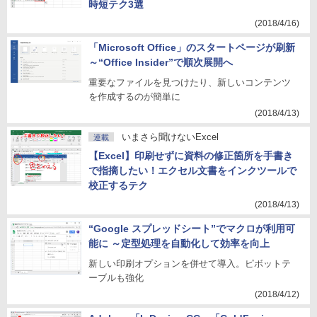
時短テク3選
(2018/4/16)
「Microsoft Office」のスタートページが刷新
～“Office Insider”で順次展開へ
重要なファイルを見つけたり、新しいコンテンツ
を作成するのが簡単に
(2018/4/13)
いまさら聞けないExcel
連載
【Excel】印刷せずに資料の修正箇所を手書き
で指摘したい！エクセル文書をインクツールで
校正するテク
(2018/4/13)
“Google スプレッドシート”でマクロが利用可
能に ～定型処理を自動化して効率を向上
新しい印刷オプションを併せて導入。ピボットテ
ーブルも強化
(2018/4/12)