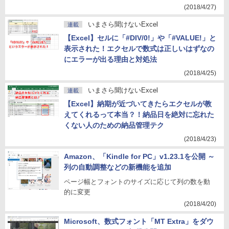
(2018/4/27)
いまさら聞けないExcel
連載
【Excel】セルに「#DIV/0!」や「#VALUE!」と
表示された！エクセルで数式は正しいはずなの
にエラーが出る理由と対処法
(2018/4/25)
いまさら聞けないExcel
連載
【Excel】納期が近づいてきたらエクセルが教
えてくれるって本当？！納品日を絶対に忘れた
くない人のための納品管理テク
(2018/4/23)
Amazon、「Kindle for PC」v1.23.1を公開 ～
列の自動調整などの新機能を追加
ページ幅とフォントのサイズに応じて列の数を動
的に変更
(2018/4/20)
Microsoft、数式フォント「MT Extra」をダウ