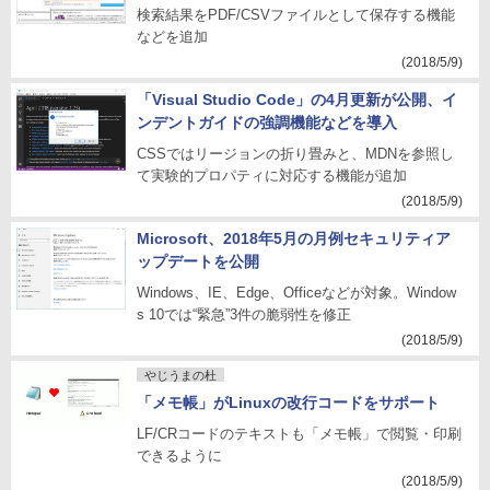
検索結果をPDF/CSVファイルとして保存する機能
などを追加
(2018/5/9)
「Visual Studio Code」の4月更新が公開、イ
ンデントガイドの強調機能などを導入
CSSではリージョンの折り畳みと、MDNを参照し
て実験的プロパティに対応する機能が追加
(2018/5/9)
Microsoft、2018年5月の月例セキュリティア
ップデートを公開
Windows、IE、Edge、Officeなどが対象。Window
s 10では“緊急”3件の脆弱性を修正
(2018/5/9)
やじうまの杜
「メモ帳」がLinuxの改行コードをサポート
LF/CRコードのテキストも「メモ帳」で閲覧・印刷
できるように
(2018/5/9)