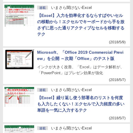
いまさら聞けないExcel
連載
【Excel】入力を効率化するならすばやいセル
の移動から！エクセルでキーボードから手を放
さずに思った通りアクティブなセルを移動する
テク
(2018/5/9)
Microsoft、「Office 2019 Commercial Previ
ew」を公開 ～次期「Office」のテスト版
インクが大きく改善、「Excel」はデータ解析が、
「PowerPoint」はプレゼン効果が強化
(2018/5/7)
いまさら聞けないExcel
連載
【Excel】繰り返し使う部署名のリストを何度
も入力したくない！エクセルで入力頻度の多い
単語を一気に入力するテク
(2018/5/7)
いまさら聞けないExcel
連載