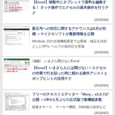
【Excel】移動中にタブレットで資料を編集す
る！ タッチ操作でエクセルの基本操作を行うテ
ク
(2018/4/6)
新元号への対応に関するアナウンスは6月が目
標 ～マイクロソフトが最新情報を公開
Windows 10の次期機能更新では開発・検証を目的
としたAPIレベルでの仮対応を実施
(2018/4/4)
いまさら聞けないExcel
連載
【Excel】いまさら人には聞けない！エクセル
の作業で行き詰った時に頼れる操作アシストと
ポップヒントの活用テク
(2018/4/4)
フリーのテキストエディター「Mery」v2.6.7が
公開 ～1年4カ月ぶりの正式版で新機能多数
縦書きモード、マーカー機能、64bit版の追加など
(2018/4/2)