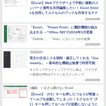
【Excel】Webブラウザー上で手軽に複数のメ
ンバーと資料を共同編集したい！ Excel Onlin
eを活用してエクセルのブックを共有するテク
(2018/3/30)
「Excel」「Power Point」に翻訳機能が組み
込まれる ～“Office 365”の2018年3月更新
「Outlook」、「Visio」にもいくつかの改善
(2018/3/29)
レビュー
英文の文法ミスを添削・修正してくれる「Gra
mmarly」 ～基本的な機能は無償で利用可能
ネイティブデスクトップアプリに加え、ブラウザ
ー拡張やOfficeアドインをラインナップ
(2018/3/29)
いまさら聞けないExcel
連載
【Excel】［F2］キーを押したつもりが間違っ
てヘルプを起動してしまった！エクセルで［F
1］キーを押してもヘルプが起動しないように