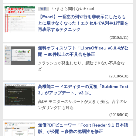
いまさら聞けないExcel
連載
【Excel】一番左の列や行を非表示にしたらも
とに戻せなくなった！エクセルでA列や1行目を
再表示するテクニック
(2018/5/11)
無料オフィスソフト「LibreOffice」v6.0.4が公
開 ～80件以上の不具合を修正
クラッシュが発生したり、起動できない不具合な
ど
(2018/5/10)
高機能コードエディターの元祖「Sublime Text
3」がアップデート、v3.1に
高DPIモニターのサポートが大きく強化。合字のレ
ンダリングにも対応
(2018/5/10)
無償PDFビューワー「Foxit Reader 9.1 日本語
版」が公開 ～多数の脆弱性を修正