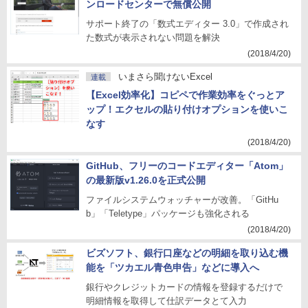
ンロードセンターで無償公開
サポート終了の「数式エディター 3.0」で作成され
た数式が表示されない問題を解決
(2018/4/20)
いまさら聞けないExcel
連載
【Excel効率化】コピペで作業効率をぐっとア
ップ！エクセルの貼り付けオプションを使いこ
なす
(2018/4/20)
GitHub、フリーのコードエディター「Atom」
の最新版v1.26.0を正式公開
ファイルシステムウォッチャーが改善。「GitHu
b」「Teletype」パッケージも強化される
(2018/4/20)
ビズソフト、銀行口座などの明細を取り込む機
能を「ツカエル青色申告」などに導入へ
銀行やクレジットカードの情報を登録するだけで
明細情報を取得して仕訳データとて入力