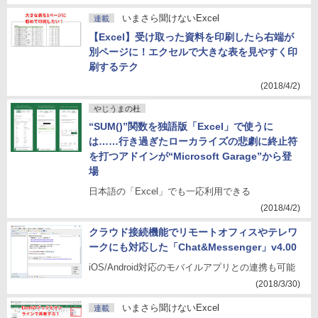
いまさら聞けないExcel
連載
【Excel】受け取った資料を印刷したら右端が
別ページに！エクセルで大きな表を見やすく印
刷するテク
(2018/4/2)
やじうまの杜
“SUM()”関数を独語版「Excel」で使うに
は……行き過ぎたローカライズの悲劇に終止符
を打つアドインが“Microsoft Garage”から登
場
日本語の「Excel」でも一応利用できる
(2018/4/2)
クラウド接続機能でリモートオフィスやテレワ
ークにも対応した「Chat&Messenger」v4.00
iOS/Android対応のモバイルアプリとの連携も可能
(2018/3/30)
いまさら聞けないExcel
連載