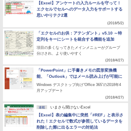
【Excel】アンケートの入力ルールを守って！
エクセルでセルへのデータ入力をサポートする
思いやりテク2選
(2018/5/2)
「エクセルのお供：アテンダント」v5.10 ～特
定列をキーにシートを統合する機能を追加
項目の多くなってきたメインメニューがグループ
分けされ、より使いやすく
(2018/4/27)
「PowerPoint」に手書きメモの図形変換機
能、「Outlook」ではメール読み上げが可能に
Windows デスクトップ向け“Office 365”の2018年4
月アップデート
(2018/4/27)
いまさら聞けないExcel
連載
【Excel】表の編集中に突然「#REF」と表示さ
れた！エクセルで数式が参照しているデータを
削除した際に出るエラーの対処法