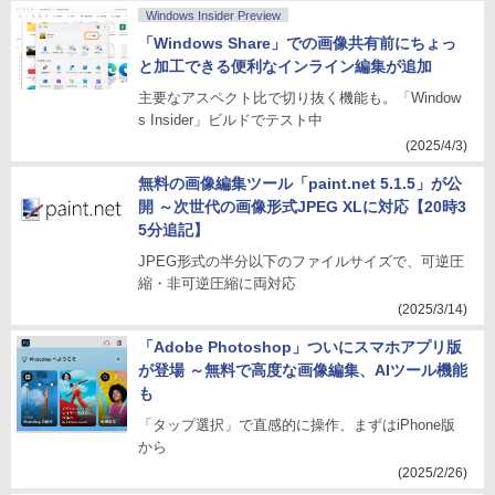
Windows Insider Preview
「Windows Share」での画像共有前にちょっ
と加工できる便利なインライン編集が追加
主要なアスペクト比で切り抜く機能も。「Window
s Insider」ビルドでテスト中
(2025/4/3)
無料の画像編集ツール「paint.net 5.1.5」が公
開 ～次世代の画像形式JPEG XLに対応【20時3
5分追記】
JPEG形式の半分以下のファイルサイズで、可逆圧
縮・非可逆圧縮に両対応
(2025/3/14)
「Adobe Photoshop」ついにスマホアプリ版
が登場 ～無料で高度な画像編集、AIツール機能
も
「タップ選択」で直感的に操作、まずはiPhone版
から
(2025/2/26)