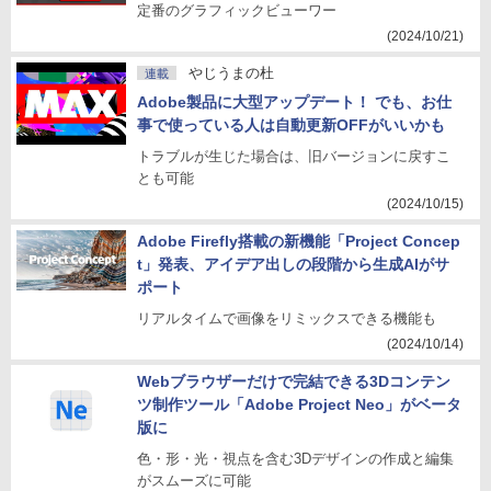
定番のグラフィックビューワー
(2024/10/21)
やじうまの杜
連載
Adobe製品に大型アップデート！ でも、お仕
事で使っている人は自動更新OFFがいいかも
トラブルが生じた場合は、旧バージョンに戻すこ
とも可能
(2024/10/15)
Adobe Firefly搭載の新機能「Project Concep
t」発表、アイデア出しの段階から生成AIがサ
ポート
リアルタイムで画像をリミックスできる機能も
(2024/10/14)
Webブラウザーだけで完結できる3Dコンテン
ツ制作ツール「Adobe Project Neo」がベータ
版に
色・形・光・視点を含む3Dデザインの作成と編集
がスムーズに可能