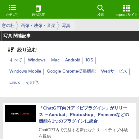
カテゴリ
過去記事
検索
Impressサイト
窓の杜
画像・映像・音楽
写真
写真 関連記事
絞り込む
すべて
Windows
Mac
Android
iOS
Windows Mobile
Google Chrome拡張機能
Webサービス
Linux
その他
「ChatGPT向けアドビプラグイン」がリリー
ス ～Acrobat、Photoshop、Premiereなどの
機能を1つのプラグインに統合
ChatGPT内で完結する新たなクリエイティブ体験
を提供