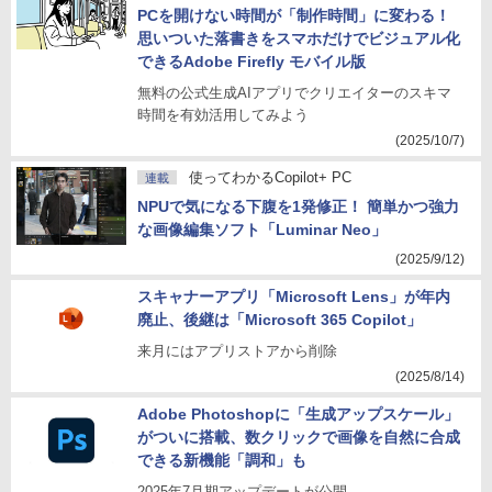
PCを開けない時間が「制作時間」に変わる！
思いついた落書きをスマホだけでビジュアル化
できるAdobe Firefly モバイル版
無料の公式生成AIアプリでクリエイターのスキマ
時間を有効活用してみよう
(2025/10/7)
使ってわかるCopilot+ PC
連載
NPUで気になる下腹を1発修正！ 簡単かつ強力
な画像編集ソフト「Luminar Neo」
(2025/9/12)
スキャナーアプリ「Microsoft Lens」が年内
廃止、後継は「Microsoft 365 Copilot」
来月にはアプリストアから削除
(2025/8/14)
Adobe Photoshopに「生成アップスケール」
がついに搭載、数クリックで画像を自然に合成
できる新機能「調和」も
2025年7月期アップデートが公開