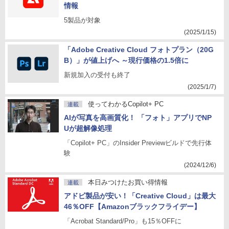
情報
5製品が対象
(2025/1/15)
「Adobe Creative Cloud フォトプラン（20G
B）」が値上げへ ～現行価格の1.5倍に
新規加入の受付も終了
(2025/1/7)
使ってわかるCopilot+ PC
連載
AIが写真を高画質化！ 「フォト」アプリでNP
Uが超解像処理
「Copilot+ PC」のInsider Previewビルドで先行体
験
(2024/12/6)
本日みつけたお買い得情報
連載
アドビ製品が安い！「Creative Cloud」は最大
46％OFF【Amazonブラックフライデー】
「Acrobat Standard/Pro」も15％OFFに