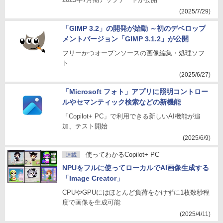
(2025/7/29)
「GIMP 3.2」の開発が始動 ～初のデベロップ
メントバージョン「GIMP 3.1.2」が公開
フリーかつオープンソースの画像編集・処理ソフ
ト
(2025/6/27)
「Microsoft フォト」アプリに照明コントロー
ルやセマンティック検索などの新機能
「Copilot+ PC」で利用できる新しいAI機能が追
加、テスト開始
(2025/6/9)
使ってわかるCopilot+ PC
連載
NPUをフルに使ってローカルでAI画像生成する
「Image Creator」
CPUやGPUにはほとんど負荷をかけずに1枚数秒程
度で画像を生成可能
(2025/4/11)