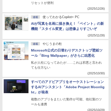
リセットが便利
(2025/12/26)
使ってわかるCopilot+ PC
連載
AIが写真を名画に描き換え！「ペイント」の新
機能「スタイル変更」は想像よりすごいぞ
(2025/11/28)
やじうまの杜
連載
Microsoft公式の日替わりデスクトップ壁紙ツ
ール「Bing Wallpaper」がさらに凶悪化
私が人柱になってみたが……これは邪悪と言われ
ても仕方ない
(2025/10/30)
すべてのアドビアプリをオーケストレーション
するAIアシスタント「Adobe Project Moonlig
ht」が発表
複数のアプリをまたいだ動作が可能、他社製のツ
ールも連携
(2025/10/29)