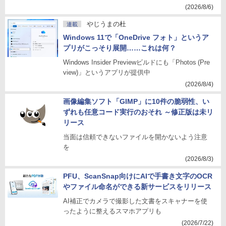
(2026/8/6)
やじうまの杜
連載
Windows 11で「OneDrive フォト」というア
プリがこっそり展開……これは何？
Windows Insider Previewビルドにも「Photos (Pre
view)」というアプリが提供中
(2026/8/4)
画像編集ソフト「GIMP」に10件の脆弱性、い
ずれも任意コード実行のおそれ ～修正版は未リ
リース
当面は信頼できないファイルを開かないよう注意
を
(2026/8/3)
PFU、ScanSnap向けにAIで手書き文字のOCR
やファイル命名ができる新サービスをリリース
AI補正でカメラで撮影した文書をスキャナーを使
ったように整えるスマホアプリも
(2026/7/22)