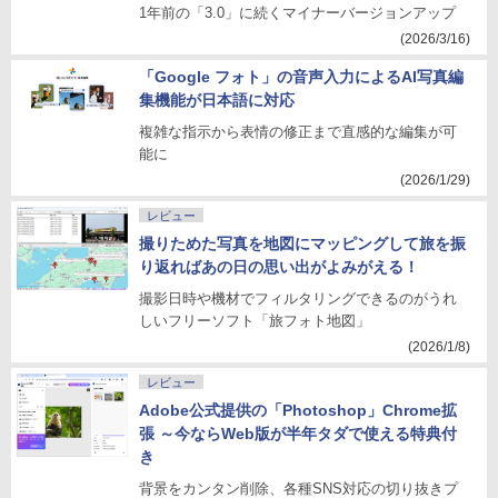
1年前の「3.0」に続くマイナーバージョンアップ
(2026/3/16)
「Google フォト」の音声入力によるAI写真編
集機能が日本語に対応
複雑な指示から表情の修正まで直感的な編集が可
能に
(2026/1/29)
レビュー
撮りためた写真を地図にマッピングして旅を振
り返ればあの日の思い出がよみがえる！
撮影日時や機材でフィルタリングできるのがうれ
しいフリーソフト「旅フォト地図」
(2026/1/8)
レビュー
Adobe公式提供の「Photoshop」Chrome拡
張 ～今ならWeb版が半年タダで使える特典付
き
背景をカンタン削除、各種SNS対応の切り抜きプ