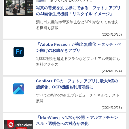
使ってわかるCopilot+ PC
連載
写真の背景を別世界にできる「フォト」アプリ
のAI画像生成機能「リスタイル イメージ」
消しゴム機能や背景除去などNPUがなくても使え
る機能も搭載
(2024/10/25)
「Adobe Fresco」が完全無償化 ～タッチ・ペ
ン向けのお絵かきアプリ
1,000種類を超えるブラシなどプレミアム機能にも
無料アクセス
(2024/10/24)
Copilot+ PCの「フォト」アプリに最大8倍の
超解像、OCR機能も利用可能に
すべてのWindows 11プレビューチャネルでテスト
展開
(2024/10/23)
「IrfanView」v4.70が公開 ～アルファチャン
ネル・透明色への対応が強化