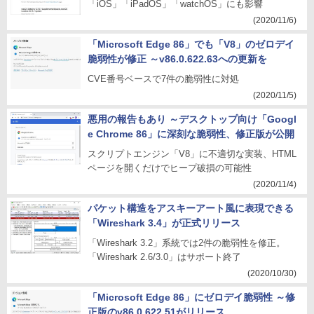
「iOS」「iPadOS」「watchOS」にも影響
(2020/11/6)
「Microsoft Edge 86」でも「V8」のゼロデイ
脆弱性が修正 ～v86.0.622.63への更新を
CVE番号ベースで7件の脆弱性に対処
(2020/11/5)
悪用の報告もあり ～デスクトップ向け「Googl
e Chrome 86」に深刻な脆弱性、修正版が公開
スクリプトエンジン「V8」に不適切な実装、HTML
ページを開くだけでヒープ破損の可能性
(2020/11/4)
パケット構造をアスキーアート風に表現できる
「Wireshark 3.4」が正式リリース
「Wireshark 3.2」系統では2件の脆弱性を修正。
「Wireshark 2.6/3.0」はサポート終了
(2020/10/30)
「Microsoft Edge 86」にゼロデイ脆弱性 ～修
正版のv86.0.622.51がリリース