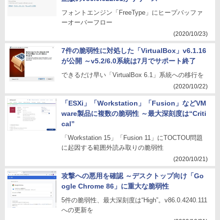
フォントエンジン「FreeType」にヒープバッファ
ーオーバーフロー
(2020/10/23)
7件の脆弱性に対処した「VirtualBox」v6.1.16
が公開 ～v5.2/6.0系統は7月でサポート終了
できるだけ早い「VirtualBox 6.1」系統への移行を
(2020/10/22)
「ESXi」「Workstation」「Fusion」などVM
ware製品に複数の脆弱性 ～最大深刻度は“Criti
cal”
「Workstation 15」「Fusion 11」にTOCTOU問題
に起因する範囲外読み取りの脆弱性
(2020/10/21)
攻撃への悪用を確認 ～デスクトップ向け「Go
ogle Chrome 86」に重大な脆弱性
5件の脆弱性、最大深刻度は“High”。v86.0.4240.111
への更新を