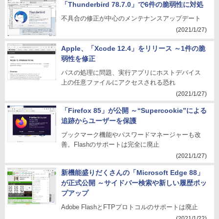
「Thunderbird 78.7.0」で6件の脆弱性に対処
不具合の修正が中心のメンテナンスアップデート
(2021/1/27)
Apple、「Xcode 12.4」をリリース ～1件の脆
弱性を修正
パスの処理に問題、実行アプリにホストデバイス
上の任意ファイルにアクセスされる恐れ
(2021/1/27)
「Firefox 85」が公開 ～“Supercookie”による
追跡からユーザーを保護
ブックマーク機能やパスワードマネージャーも改
善。Flashのサポートは完全に廃止
(2021/1/27)
新機能盛りだくさんの「Microsoft Edge 88」
が正式公開 ～サイドバー検索や新しい履歴ポッ
プアップ
Adobe FlashとFTPプロトコルのサポートは廃止
(2021/1/22)