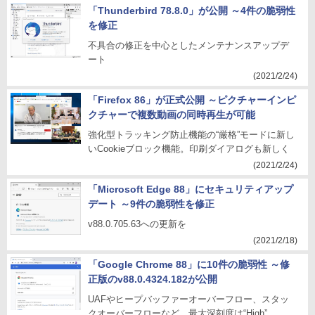
「Thunderbird 78.8.0」が公開 ～4件の脆弱性
を修正
不具合の修正を中心としたメンテナンスアップデ
ート
(2021/2/24)
「Firefox 86」が正式公開 ～ピクチャーインピ
クチャーで複数動画の同時再生が可能
強化型トラッキング防止機能の“厳格”モードに新し
いCookieブロック機能。印刷ダイアログも新しく
(2021/2/24)
「Microsoft Edge 88」にセキュリティアップ
デート ～9件の脆弱性を修正
v88.0.705.63への更新を
(2021/2/18)
「Google Chrome 88」に10件の脆弱性 ～修
正版のv88.0.4324.182が公開
UAFやヒープバッファーオーバーフロー、スタッ
クオーバーフローなど。最大深刻度は“High”