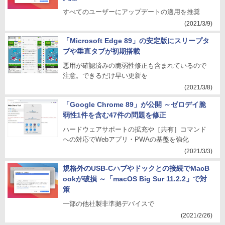
すべてのユーザーにアップデートの適用を推奨
(2021/3/9)
「Microsoft Edge 89」の安定版にスリープタ
ブや垂直タブが初期搭載
悪用が確認済みの脆弱性修正も含まれているので
注意。できるだけ早い更新を
(2021/3/8)
「Google Chrome 89」が公開 ～ゼロデイ脆
弱性1件を含む47件の問題を修正
ハードウェアサポートの拡充や［共有］コマンド
への対応でWebアプリ・PWAの基盤を強化
(2021/3/3)
規格外のUSB-Cハブやドックとの接続でMacB
ookが破損 ～「macOS Big Sur 11.2.2」で対
策
一部の他社製非準拠デバイスで
(2021/2/26)