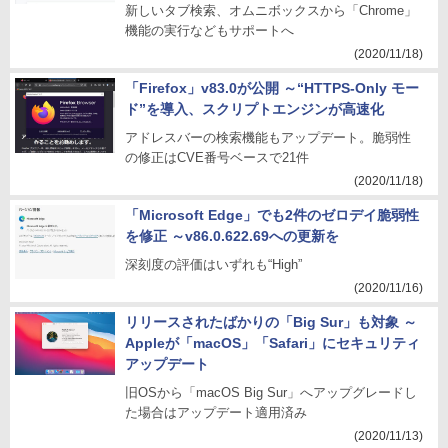
新しいタブ検索、オムニボックスから「Chrome」
機能の実行などもサポートへ
(2020/11/18)
「Firefox」v83.0が公開 ～“HTTPS-Only モー
ド”を導入、スクリプトエンジンが高速化
アドレスバーの検索機能もアップデート。脆弱性
の修正はCVE番号ベースで21件
(2020/11/18)
「Microsoft Edge」でも2件のゼロデイ脆弱性
を修正 ～v86.0.622.69への更新を
深刻度の評価はいずれも“High”
(2020/11/16)
リリースされたばかりの「Big Sur」も対象 ～
Appleが「macOS」「Safari」にセキュリティ
アップデート
旧OSから「macOS Big Sur」へアップグレードし
た場合はアップデート適用済み
(2020/11/13)