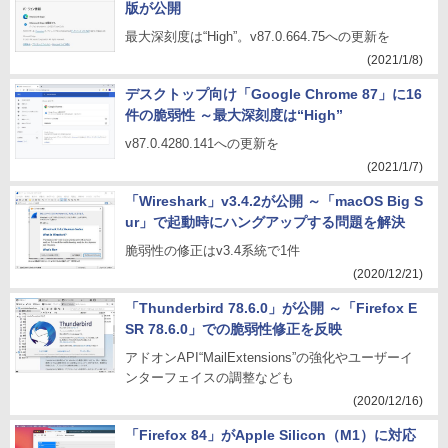
版が公開
最大深刻度は“High”。v87.0.664.75への更新を
(2021/1/8)
デスクトップ向け「Google Chrome 87」に16
件の脆弱性 ～最大深刻度は“High”
v87.0.4280.141への更新を
(2021/1/7)
「Wireshark」v3.4.2が公開 ～「macOS Big S
ur」で起動時にハングアップする問題を解決
脆弱性の修正はv3.4系統で1件
(2020/12/21)
「Thunderbird 78.6.0」が公開 ～「Firefox E
SR 78.6.0」での脆弱性修正を反映
アドオンAPI“MailExtensions”の強化やユーザーイ
ンターフェイスの調整なども
(2020/12/16)
「Firefox 84」がApple Silicon（M1）に対応