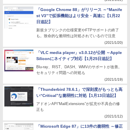
「Google Chrome 88」がリリース ～“Manife
st V3”で拡張機能はより安全・高速に【1月22
日追記】
新規タブリンクの仕様変更やFTPサポートの終了
も。致命的な脆弱性は対処されているので注意
(2021/1/20)
「VLC media player」v3.0.12が公開 ～Apple
Siliconにネイティブ対応【1月25日追記】
Blu-ray、RIST、DASH、WMVのサポートが改善。
セキュリティ問題への対処も
(2021/1/19)
「Thunderbird 78.6.1」で深刻度がもっとも高
い“Critical”な脆弱性に対処【1月13日追記】
アドオンAPI“MailExtensions”が拡充や不具合の修
正も
(2021/1/12)
「Microsoft Edge 87」に13件の脆弱性 ～修正