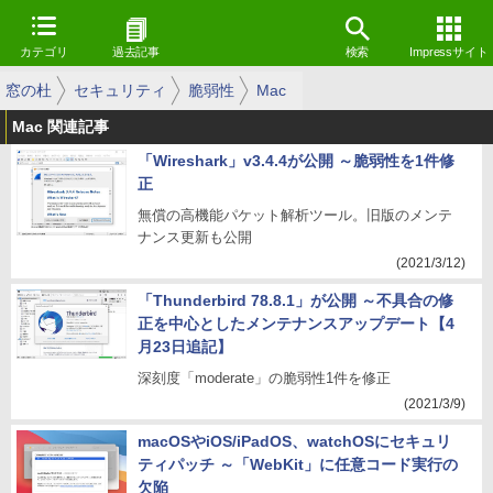
カテゴリ
過去記事
検索
Impressサイト
窓の杜
セキュリティ
脆弱性
Mac
Mac 関連記事
「Wireshark」v3.4.4が公開 ～脆弱性を1件修
正
無償の高機能パケット解析ツール。旧版のメンテ
ナンス更新も公開
(2021/3/12)
「Thunderbird 78.8.1」が公開 ～不具合の修
正を中心としたメンテナンスアップデート【4
月23日追記】
深刻度「moderate」の脆弱性1件を修正
(2021/3/9)
macOSやiOS/iPadOS、watchOSにセキュリ
ティパッチ ～「WebKit」に任意コード実行の
欠陥