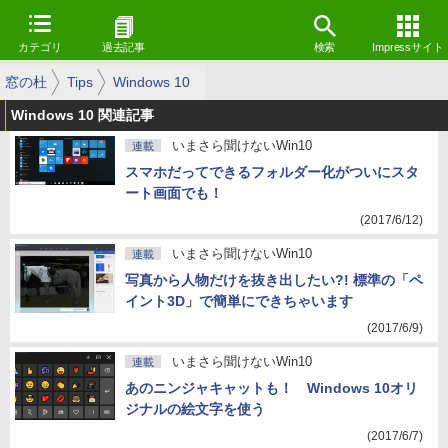
カテゴリ
過去記事
検索
Impressサイト
窓の杜
Tips
Windows 10
Windows 10 関連記事
いまさら聞けないWin10
連載
スマホだってできるフォルダー化がついにスタ
ート画面でも！
(2017/6/12)
いまさら聞けないWin10
連載
写真から人物だけを抜き出したい?! 標準の「ペ
イント3D」で簡単にできちゃいます
(2017/6/9)
いまさら聞けないWin10
連載
あのニンジャキャットも！ Windows 10オリ
ジナルの絵文字を使う
(2017/6/7)