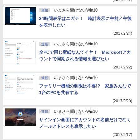
いまさら聞けないWin10
連載
24時間表示はニガテ！ 時計表示に午前／午後
を表示したい
(2017/2/24)
いまさら聞けないWin10
連載
全PCで同じ壁紙なんてイヤ！ Microsoftアカ
ウントで同期される情報を選びたい
(2017/2/22)
いまさら聞けないWin10
連載
ファミリー機能の制限は不要!? 家族みんなで
1台のPCを共有する
(2017/2/20)
いまさら聞けないWin10
連載
サインイン画面にアカウントの名前だけでなく
メールアドレスも表示したい
(2017/2/17)