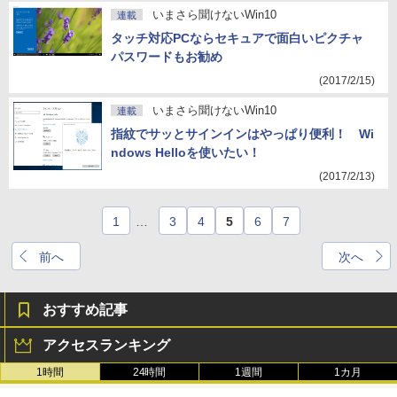
いまさら聞けないWin10
連載
タッチ対応PCならセキュアで面白いピクチャ
パスワードもお勧め
(2017/2/15)
いまさら聞けないWin10
連載
指紋でサッとサインインはやっぱり便利！ Wi
ndows Helloを使いたい！
(2017/2/13)
1
…
3
4
5
6
7
前へ
次へ
おすすめ記事
アクセスランキング
1時間
24時間
1週間
1カ月