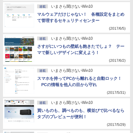
いまさら聞けないWin10
連載
マルウェアだけじゃない！ 各種設定をまとめ
て管理するセキュリティセンター
(2017/6/5)
いまさら聞けないWin10
連載
さすがにいつもの壁紙も飽きたでしょ？ テー
マで新しいデザインに変えよう！
(2017/6/2)
いまさら聞けないWin10
連載
スマホを持ってPCから離れると自動ロック！
PCの情報を他人の目から守れ
(2017/5/31)
いまさら聞けないWin10
連載
買いものも、調べものも、横並びで比べるなら
タブのプレビューが便利！
(2017/5/29)