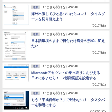
いまさら聞けないWin10
連載
海外出張してひと息ついたらコレ！ タイムゾ
ーンを切り替えよう
(2017/3/8)
いまさら聞けないWin10
連載
日本語環境のままで日付だけ海外の形式に変え
たい！
(2017/3/6)
いまさら聞けないWin10
連載
Microsoftアカウントの乗っ取りにおびえる
日々にさよなら！ 2段階認証を設定する
(2017/3/1)
いまさら聞けないWin10
連載
もう「平成何年か？」で迷わない！ タスクバ
ーを和暦にする
(2017/2/27)