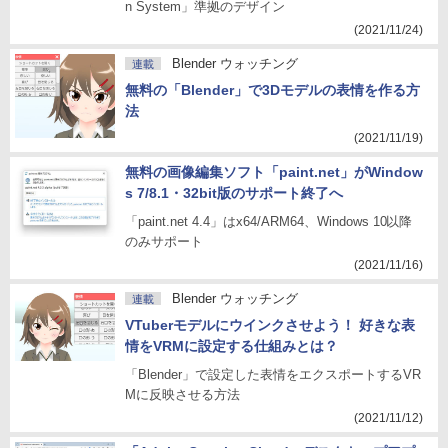
n System」準拠のデザイン
(2021/11/24)
Blender ウォッチング
連載
無料の「Blender」で3Dモデルの表情を作る方
法
(2021/11/19)
無料の画像編集ソフト「paint.net」がWindow
s 7/8.1・32bit版のサポート終了へ
「paint.net 4.4」はx64/ARM64、Windows 10以降
のみサポート
(2021/11/16)
Blender ウォッチング
連載
VTuberモデルにウインクさせよう！ 好きな表
情をVRMに設定する仕組みとは？
「Blender」で設定した表情をエクスポートするVR
Mに反映させる方法
(2021/11/12)