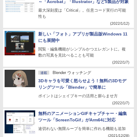
～「Acrobat」「Illustrator」など5製品が対象
最大深刻度は「Critical」。任意コード実行の可能
性も
(2022/1/12)
新しい「フォト」アプリが製品版Windows 11
にも展開中
閲覧・編集機能がシンプルかつエレガントに。複
数の写真を見比べることも可能
(2022/1/7)
Blender ウォッチング
連載
3Dキャラを可愛く怒らせよう！無料の3Dモデ
リングツール「Blender」で簡単に
ポイントはシェイプキーの活用と膨らませ方
(2022/1/7)
無料のアニメーションGIFキャプチャー・編集
ツール「ScreenToGif」がArm64に対応
途切れない無限ループを簡単に作れる機能も追加
(2021/12/28)