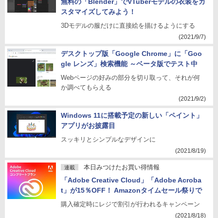
無料の「Blender」でVTuberモデルの衣装をカ
スタマイズしてみよう！
3Dモデルの服だけに直接絵を描けるようにする
(2021/9/7)
デスクトップ版「Google Chrome」に「Goo
gle レンズ」検索機能 ～ベータ版でテスト中
Webページの好みの部分を切り取って、それが何
か調べてもらえる
(2021/9/2)
Windows 11に搭載予定の新しい「ペイント」
アプリがお披露目
スッキリとシンプルなデザインに
(2021/8/19)
本日みつけたお買い得情報
連載
「Adobe Creative Cloud」「Adobe Acroba
t」が15％OFF！ Amazonタイムセール祭りで
購入確定時にレジで割引が行われるキャンペーン
(2021/8/18)