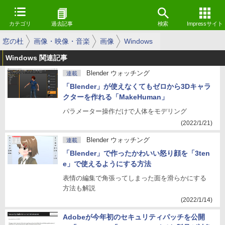
カテゴリ
過去記事
検索
Impressサイト
窓の杜
画像・映像・音楽
画像
Windows
Windows 関連記事
Blender ウォッチング
連載
「Blender」が使えなくてもゼロから3Dキャラ
クターを作れる「MakeHuman」
パラメーター操作だけで人体をモデリング
(2022/1/21)
Blender ウォッチング
連載
「Blender」で作ったかわいい怒り顔を「3ten
e」で使えるようにする方法
表情の編集で角張ってしまった面を滑らかにする
方法も解説
(2022/1/14)
Adobeが今年初のセキュリティパッチを公開