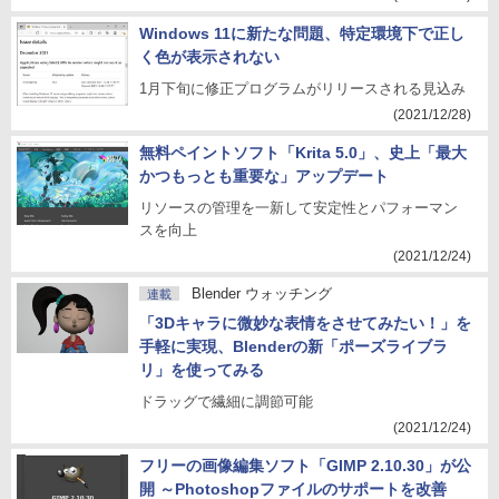
Windows 11に新たな問題、特定環境下で正し
く色が表示されない
1月下旬に修正プログラムがリリースされる見込み
(2021/12/28)
無料ペイントソフト「Krita 5.0」、史上「最大
かつもっとも重要な」アップデート
リソースの管理を一新して安定性とパフォーマン
スを向上
(2021/12/24)
Blender ウォッチング
連載
「3Dキャラに微妙な表情をさせてみたい！」を
手軽に実現、Blenderの新「ポーズライブラ
リ」を使ってみる
ドラッグで繊細に調節可能
(2021/12/24)
フリーの画像編集ソフト「GIMP 2.10.30」が公
開 ～Photoshopファイルのサポートを改善