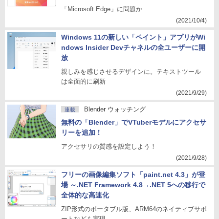
「Microsoft Edge」に問題か
(2021/10/4)
Windows 11の新しい「ペイント」アプリがWi
ndows Insider Devチャネルの全ユーザーに開
放
親しみを感じさせるデザインに。テキストツール
は全面的に刷新
(2021/9/29)
Blender ウォッチング
連載
無料の「Blender」でVTuberモデルにアクセサ
リーを追加！
アクセサリの質感を設定しよう！
(2021/9/28)
フリーの画像編集ソフト「paint.net 4.3」が登
場 ～.NET Framework 4.8→.NET 5への移行で
全体的な高速化
ZIP形式のポータブル版、ARM64のネイティブサポ
ートなども実現