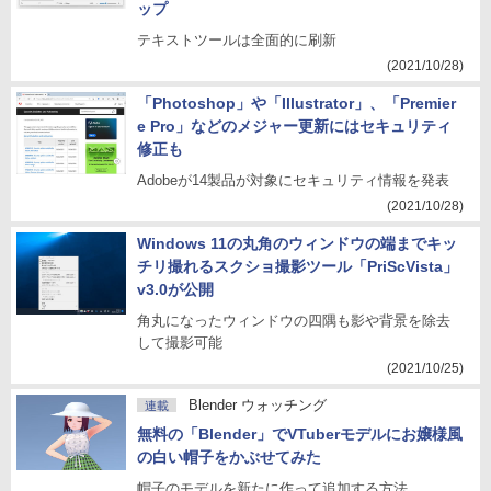
ップ
テキストツールは全面的に刷新
(2021/10/28)
「Photoshop」や「Illustrator」、「Premier
e Pro」などのメジャー更新にはセキュリティ
修正も
Adobeが14製品が対象にセキュリティ情報を発表
(2021/10/28)
Windows 11の丸角のウィンドウの端までキッ
チリ撮れるスクショ撮影ツール「PriScVista」
v3.0が公開
角丸になったウィンドウの四隅も影や背景を除去
して撮影可能
(2021/10/25)
Blender ウォッチング
連載
無料の「Blender」でVTuberモデルにお嬢様風
の白い帽子をかぶせてみた
帽子のモデルを新たに作って追加する方法