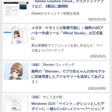
「Adobe Creative Cloud」デスクトップアプ
リなど、3製品に脆弱性
Adobeがセキュリティ情報を発表
(2021/11/10)
メガネ・ケモミミが装着可能に ～無料の3Dア
バター作成ツール「VRoid Studio」が正式版
に
重ね着機能でファッションを楽しめるなど、ベー
タ版よりパワーアップ
(2021/11/1)
Blender ウォッチング
連載
無料の「Blender」でプロ生ちゃんの3Dモデル
に別途用意したアクセサリーを追加してあげよ
う！
(2021/10/29)
やじうまの杜
連載
Windows 11の「ペイント」がシュッとしたデ
ザインに ～秘かにv11へメジャーバージョンア