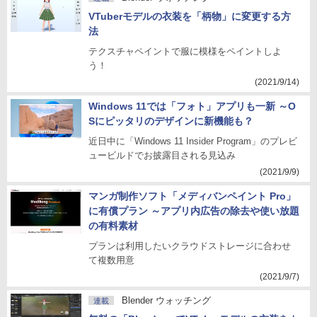
VTuberモデルの衣装を「柄物」に変更する方
法
テクスチャペイントで服に模様をペイントしよ
う！
(2021/9/14)
Windows 11では「フォト」アプリも一新 ～O
Sにピッタリのデザインに新機能も？
近日中に「Windows 11 Insider Program」のプレビ
ュービルドでお披露目される見込み
(2021/9/9)
マンガ制作ソフト「メディバンペイント Pro」
に有償プラン ～アプリ内広告の除去や使い放題
の有料素材
プランは利用したいクラウドストレージに合わせ
て複数用意
(2021/9/7)
Blender ウォッチング
連載