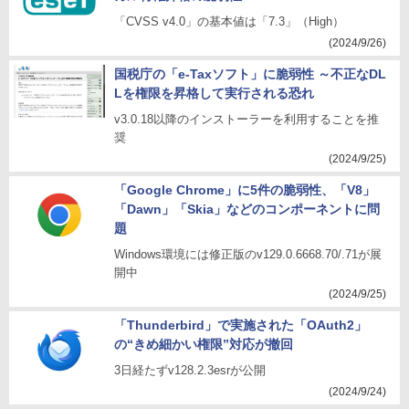
「CVSS v4.0」の基本値は「7.3」（High）
(2024/9/26)
国税庁の「e-Taxソフト」に脆弱性 ～不正なDL
Lを権限を昇格して実行される恐れ
v3.0.18以降のインストーラーを利用することを推
奨
(2024/9/25)
「Google Chrome」に5件の脆弱性、「V8」
「Dawn」「Skia」などのコンポーネントに問
題
Windows環境には修正版のv129.0.6668.70/.71が展
開中
(2024/9/25)
「Thunderbird」で実施された「OAuth2」
の“きめ細かい権限”対応が撤回
3日経たずv128.2.3esrが公開
(2024/9/24)