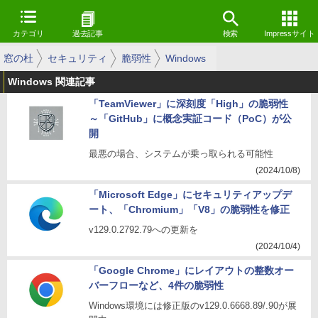
カテゴリ
過去記事
検索
Impressサイト
窓の杜
セキュリティ
脆弱性
Windows
Windows 関連記事
「TeamViewer」に深刻度「High」の脆弱性
～「GitHub」に概念実証コード（PoC）が公
開
最悪の場合、システムが乗っ取られる可能性
(2024/10/8)
「Microsoft Edge」にセキュリティアップデ
ート、「Chromium」「V8」の脆弱性を修正
v129.0.2792.79への更新を
(2024/10/4)
「Google Chrome」にレイアウトの整数オー
バーフローなど、4件の脆弱性
Windows環境には修正版のv129.0.6668.89/.90が展