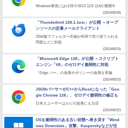
Windows環境にはv128.0.6613.113/.114が展開中
(2024/8/29)
「Thunderbird 128.1.1esr」が公開 ～オープ
ンソースの定番メールクライアント
32bit版でフォルダー圧縮が4GBで切り捨てられる
問題などに対処
(2024/8/23)
「Microsoft Edge 128」が公開 ～スクリプト
エンジン「V8」のゼロデイ脆弱性に対処
「Edge バー」の改善やポリシーの改廃を実施
(2024/8/23)
JSONパーサーがC++からRustになった「Goo
gle Chrome 128」、ゼロデイ脆弱性の修正も
日本人ユーザーはルビの改善にも注目
(2024/8/22)
OSを脆弱性のある古い状態へ巻き戻す「Wind
ows Downdate」攻撃、Kasperskyなどが注