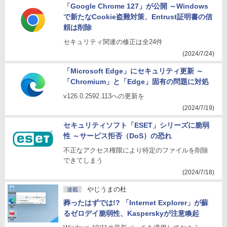
「Google Chrome 127」が公開 ～Windows
で新たなCookie盗難対策、Entrust証明書の信
頼は削除
セキュリティ関連の修正は全24件
(2024/7/24)
「Microsoft Edge」にセキュリティ更新 ～
「Chromium」と「Edge」固有の問題に対処
v126.0.2592.113への更新を
(2024/7/19)
セキュリティソフト「ESET」シリーズに脆弱
性 ～サービス拒否（DoS）の恐れ
不正なアクセス権限により特定のファイルを削除
できてしまう
(2024/7/18)
やじうまの杜
連載
葬ったはずでは!? 「Internet Explorer」が蘇
るゼロデイ脆弱性、Kasperskyが注意喚起