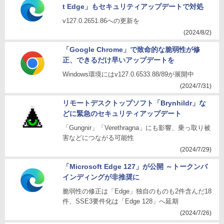
t Edge」もセキュリティアップデートで対処
v127.0.2651.86への更新を
(2024/8/2)
「Google Chrome」で致命的な脆弱性が修
正、できるだけ早いアップデートを
Windows環境にはv127.0.6533.88/89が展開中
(2024/7/31)
リモートデスクトップソフト「Brynhildr」な
どに緊急のセキュリティアップデート
「Gungnir」「Verethragna」にも影響、乗っ取り被
害などにつながる可能性
(2024/7/29)
「Microsoft Edge 127」が公開 ～トークンバ
インディングが非推奨に
脆弱性の修正は「Edge」独自のものも2件含んだ18
件、SSE3要件化は「Edge 128」へ延期
(2024/7/26)