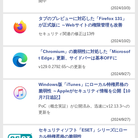
開中
(2024/10/3)
タブのプレビューに対応した「Firefox 131」
が正式版に ～Webサイトの権限管理も改善
セキュリティ関連の修正は13件
(2024/10/2)
「Chromium」の脆弱性に対処した「Microsof
t Edge」更新、サイドバーは基本OFFに
v129.0.2792.65への更新を
(2024/9/27)
Windows版「iTunes」にローカル特権昇格の
脆弱性 ～Appleがセキュリティ情報を公開【10
月7日追記】
PoC（概念実証）が公開済み。迅速にv12.13.3への
更新を
(2024/9/27)
セキュリティソフト「ESET」シリーズにロー
カル特権昇格の脆弱性