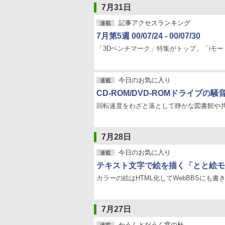
7月31日
記事アクセスランキング
連載
7月第5週 00/07/24 - 00/07/30
「3Dベンチマーク」特集がトップ、「iモー
今日のお気に入り
連載
CD-ROM/DVD-ROMドライブの騒音
回転速度をわざと落として静かな図書館や
7月28日
今日のお気に入り
連載
テキスト文字で絵を描く「とと絵モジ
カラーの絵はHTML化してWebBBSにも書
7月27日
かうんとだうん窓の杜