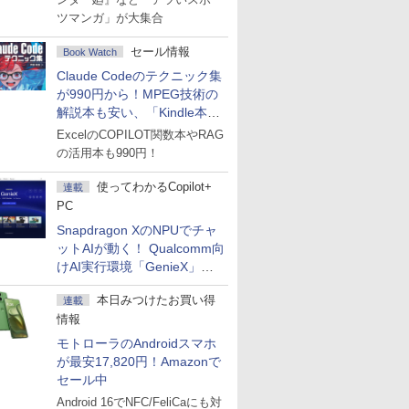
ツマンガ」が大集合
セール情報
Book Watch
Claude Codeのテクニック集
が990円から！MPEG技術の
解説本も安い、「Kindle本サ
マーセール」第2弾開始！
ExcelのCOPILOT関数本やRAG
の活用本も990円！
使ってわかるCopilot+
連載
PC
Snapdragon XのNPUでチャ
ットAIが動く！ Qualcomm向
けAI実行環境「GenieX」を
試してみた
本日みつけたお買い得
連載
情報
モトローラのAndroidスマホ
が最安17,820円！Amazonで
セール中
Android 16でNFC/FeliCaにも対