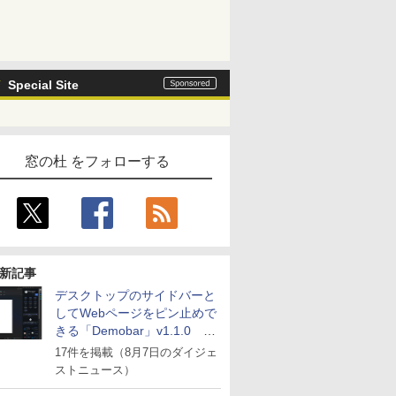
Special Site
窓の杜 をフォローする
新記事
デスクトップのサイドバーと
してWebページをピン止めで
きる「Demobar」v1.1.0 ほ
か
17件を掲載（8月7日のダイジェ
ストニュース）