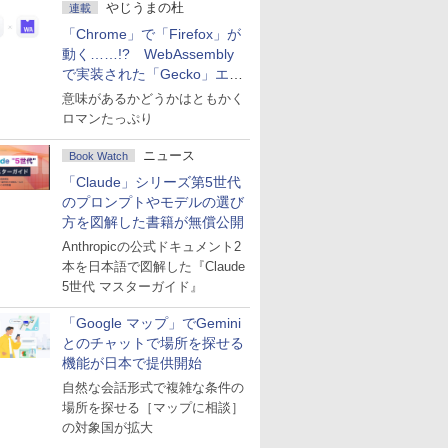
やじうまの杜
連載
「Chrome」で「Firefox」が
動く……!? WebAssembly
で実装された「Gecko」エン
ジン
意味があるかどうかはともかく
ロマンたっぷり
ニュース
Book Watch
「Claude」シリーズ第5世代
のプロンプトやモデルの選び
方を図解した書籍が無償公開
Anthropicの公式ドキュメント2
本を日本語で図解した『Claude
5世代 マスターガイド』
「Google マップ」でGemini
とのチャットで場所を探せる
機能が日本で提供開始
自然な会話形式で複雑な条件の
場所を探せる［マップに相談］
の対象国が拡大