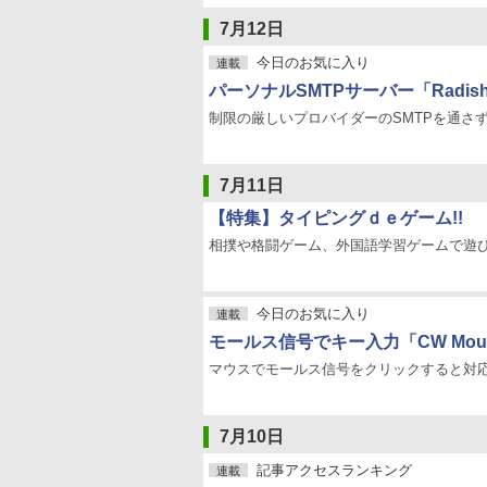
7月12日
今日のお気に入り
連載
パーソナルSMTPサーバー「Radish
制限の厳しいプロバイダーのSMTPを通さ
7月11日
【特集】タイピングｄｅゲーム!!
相撲や格闘ゲーム、外国語学習ゲームで遊
今日のお気に入り
連載
モールス信号でキー入力「CW Mouse
マウスでモールス信号をクリックすると対
7月10日
記事アクセスランキング
連載