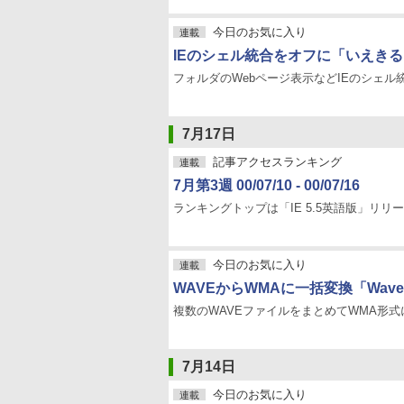
今日のお気に入り
連載
IEのシェル統合をオフに「いえきる
フォルダのWebページ表示などIEのシェ
7月17日
記事アクセスランキング
連載
7月第3週 00/07/10 - 00/07/16
ランキングトップは「IE 5.5英語版」リリ
今日のお気に入り
連載
WAVEからWMAに一括変換「Wave to
複数のWAVEファイルをまとめてWMA形
7月14日
今日のお気に入り
連載