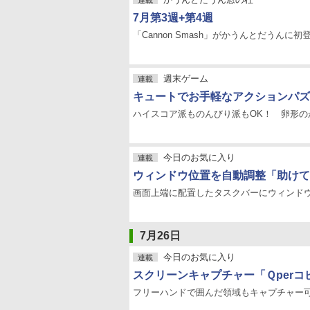
連載
7月第3週+第4週
「Cannon Smash」がかうんとだうんに初
週末ゲーム
連載
キュートでお手軽なアクションパズ
ハイスコア派ものんびり派もOK！ 卵形の
今日のお気に入り
連載
ウィンドウ位置を自動調整「助けてっ
画面上端に配置したタスクバーにウィンド
7月26日
今日のお気に入り
連載
スクリーンキャプチャー「Ｑperコピー
フリーハンドで囲んだ領域もキャプチャー