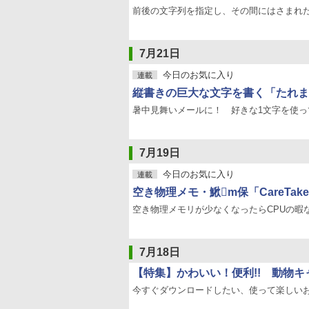
前後の文字列を指定し、その間にはさまれ
7月21日
今日のお気に入り
連載
縦書きの巨大な文字を書く「たれまく
暑中見舞いメールに！ 好きな1文字を使
7月19日
今日のお気に入り
連載
空き物理メモ・鰍m保「CareTaker
空き物理メモリが少なくなったらCPUの暇
7月18日
【特集】かわいい！便利!! 動物
今すぐダウンロードしたい、使って楽しいお