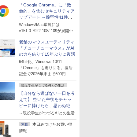
「Google Chrome」に「致
命的」を含むセキュリティア
ップデート ～脆弱性41件に
対処
Windows/Mac環境には
v151.0.7922.108/.109が展開中
老舗のマウスユーティリティ
「チューチューマウス」がAI
の力を借りて15年ぶりに復活
64bit化、Windows 10/11、
「Chrome」も走り回る。復活
記念で2026年末まで500円
現役学生がつづるAIとの生活
【自分なら選ばない一日を考
えて】 空いた午後をチャッ
ピーに捧げたら、思わぬ絶景
に出会った話
～現役学生がつづるAIとの生活
本日みつけたお買い得
連載
情報