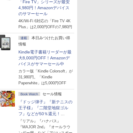
「Fire TV」シリーズが最安
4,980円！Amazonデバイス
のサマーセール
4K/Wi-Fi 6対応の「Fire TV 4K
Plus」は2,000円OFFの7,980円
本日みつけたお買い得
連載
情報
Kindle電子書籍リーダーが最
大8,000円OFF！Amazonデ
バイスがサマーセール中
カラー版「Kindle Colorsoft」が
31,980円。「Kindle
Paperwhite」は5,000円OFF
セール情報
Book Watch
『ドッジ弾子』『新テニスの
王子様』『二階堂地獄ゴル
フ』などが50％還元！
Amazonマンガ週末セール
『リアル』『ハナバス』
『MAJOR 2nd』『オールラウ
ンダー廻』など「アツいスポー