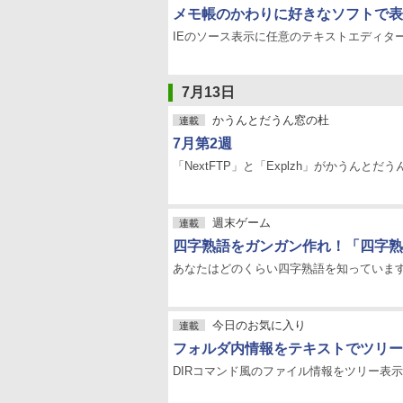
メモ帳のかわりに好きなソフトで表示「
IEのソース表示に任意のテキストエディターを起
7月13日
かうんとだうん窓の杜
連載
7月第2週
「NextFTP」と「Explzh」がかうんとだ
週末ゲーム
連載
四字熟語をガンガン作れ！「四字熟
あなたはどのくらい四字熟語を知っていま
今日のお気に入り
連載
フォルダ内情報をテキストでツリー表示「
DIRコマンド風のファイル情報をツリー表