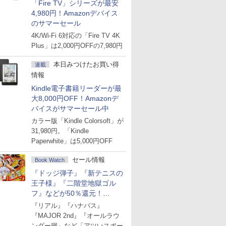
「Fire TV」シリーズが最安
4,980円！Amazonデバイス
のサマーセール
4K/Wi-Fi 6対応の「Fire TV 4K
Plus」は2,000円OFFの7,980円
本日みつけたお買い得
連載
情報
Kindle電子書籍リーダーが最
大8,000円OFF！Amazonデ
バイスがサマーセール中
カラー版「Kindle Colorsoft」が
31,980円。「Kindle
Paperwhite」は5,000円OFF
セール情報
Book Watch
『ドッジ弾子』『新テニスの
王子様』『二階堂地獄ゴル
フ』などが50％還元！
Amazonマンガ週末セール
『リアル』『ハナバス』
『MAJOR 2nd』『オールラウ
ンダー廻』など「アツいスポー