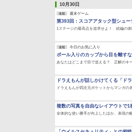
10月30日
週末ゲーム
連載
第393回：スコアアタック型シュ
1ステージの最高点を追求せよ！ 続編の体
今日のお気に入り
連載
ボール入りのカップから目を離すな
あなたはどこまで目で追える？ 正解のキ
ドラえもんが話しかけてくる「ドラ
ドラえもんが四次元ポケットからマンガの
複数の写真を自由なレイアウトで1枚の用
全体的な使い勝手が向上したほか、表現の
「ウイルスセキュリティ」との相性問