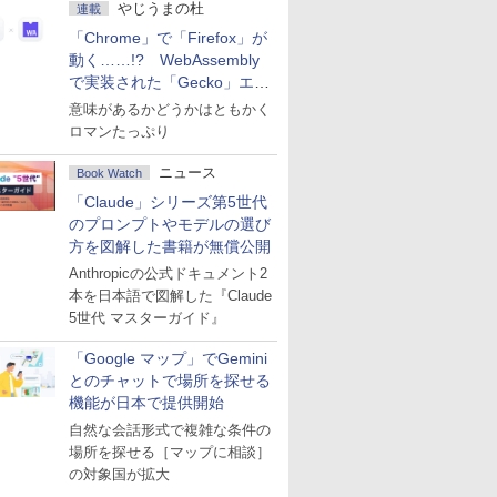
やじうまの杜
連載
「Chrome」で「Firefox」が
動く……!? WebAssembly
で実装された「Gecko」エン
ジン
意味があるかどうかはともかく
ロマンたっぷり
ニュース
Book Watch
「Claude」シリーズ第5世代
のプロンプトやモデルの選び
方を図解した書籍が無償公開
Anthropicの公式ドキュメント2
本を日本語で図解した『Claude
5世代 マスターガイド』
「Google マップ」でGemini
とのチャットで場所を探せる
機能が日本で提供開始
自然な会話形式で複雑な条件の
場所を探せる［マップに相談］
の対象国が拡大