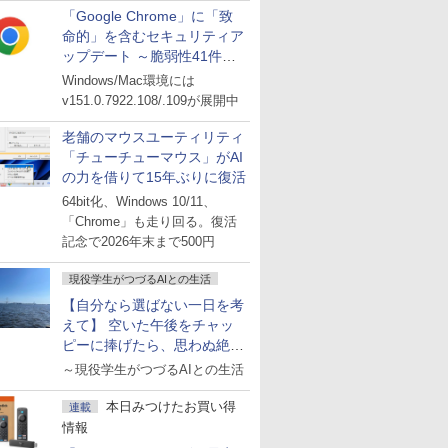
「Google Chrome」に「致
命的」を含むセキュリティア
ップデート ～脆弱性41件に
対処
Windows/Mac環境には
v151.0.7922.108/.109が展開中
老舗のマウスユーティリティ
「チューチューマウス」がAI
の力を借りて15年ぶりに復活
64bit化、Windows 10/11、
「Chrome」も走り回る。復活
記念で2026年末まで500円
現役学生がつづるAIとの生活
【自分なら選ばない一日を考
えて】 空いた午後をチャッ
ピーに捧げたら、思わぬ絶景
に出会った話
～現役学生がつづるAIとの生活
本日みつけたお買い得
連載
情報