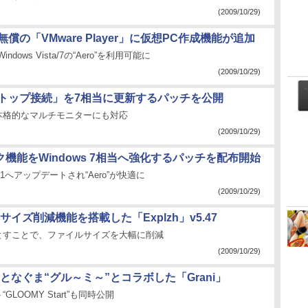
(2009/10/29)
償の「VMware Player」に仮想PC作成機能が追加
ws Vista/7の“Aero”を利用可能に
(2009/10/29)
デスクトップ接続」を7相当に更新するパッチを公開
本格的なマルチモニターにも対応
(2009/10/29)
ィック機能をWindows 7相当へ強化するパッチを配布開始
DM 1.1へアップデートされ“Aero”が快適に
(2009/10/29)
ルのサイズ削減機能を搭載した「Explzh」v5.47
とすことで、ファイルサイズを大幅に削減
(2009/10/29)
なぐま“グル～ミ～”とコラボした「Grani」
ト“GLOOMY Start”も同時公開