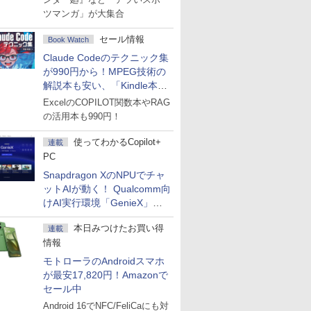
ツマンガ」が大集合
セール情報
Book Watch
Claude Codeのテクニック集
が990円から！MPEG技術の
解説本も安い、「Kindle本サ
マーセール」第2弾開始！
ExcelのCOPILOT関数本やRAG
の活用本も990円！
使ってわかるCopilot+
連載
PC
Snapdragon XのNPUでチャ
ットAIが動く！ Qualcomm向
けAI実行環境「GenieX」を
試してみた
本日みつけたお買い得
連載
情報
モトローラのAndroidスマホ
が最安17,820円！Amazonで
セール中
Android 16でNFC/FeliCaにも対