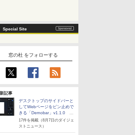
Special Site
窓の杜 をフォローする
新記事
デスクトップのサイドバーと
してWebページをピン止めで
きる「Demobar」v1.1.0 ほ
か
17件を掲載（8月7日のダイジェ
ストニュース）