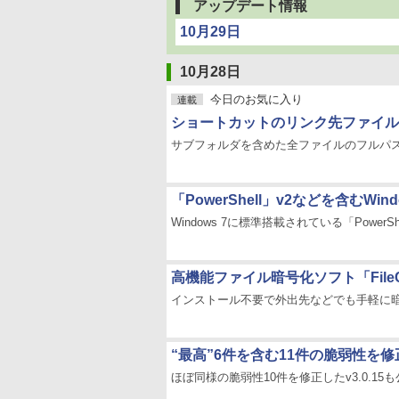
アップデート情報
10月29日
10月28日
今日のお気に入り
連載
ショートカットのリンク先ファイルやパスをコ
サブフォルダを含めた全ファイルのフルパ
「PowerShell」v2などを含むWind
Windows 7に標準搭載されている「PowerSh
高機能ファイル暗号化ソフト「FileCa
インストール不要で外出先などでも手軽に
“最高”6件を含む11件の脆弱性を修正し
ほぼ同様の脆弱性10件を修正したv3.0.15