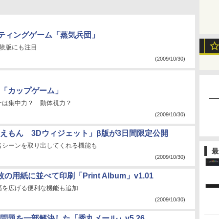
ーティングゲーム「蒸気兵団」
験版にも注目
(2009/10/30)
「カップゲーム」
ーは集中力？ 動体視力？
(2009/10/30)
えもん 3Dウィジェット」β版が3日間限定公開
名シーンを取り出してくれる機能も
最
(2009/10/30)
紙に並べて印刷「Print Album」v1.01
幅を広げる便利な機能も追加
(2009/10/30)
題を一部解決した「秀丸メール」v5.26