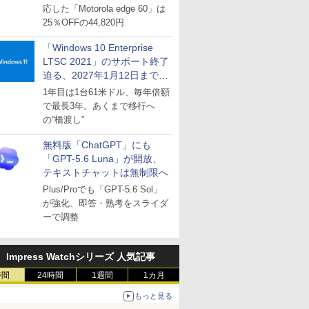
応した「Motorola edge 60」は
25％OFFの44,820円
「Windows 10 Enterprise
LTSC 2021」のサポート終了
迫る、2027年1月12日まで
～ESUは9月1日から販売
1年目は1台61米ドル、毎年倍額
で最長3年。あくまで移行へ
の“橋渡し”
無料版「ChatGPT」にも
「GPT-5.6 Luna」が開放、
テキストチャットは無制限へ
Plus/Proでも「GPT-5.6 Sol」
が強化、即答・熟考をスライダ
ーで調整
Impress Watchシリーズ 人気記事
時間
24時間
1週間
1カ月
もっと見る