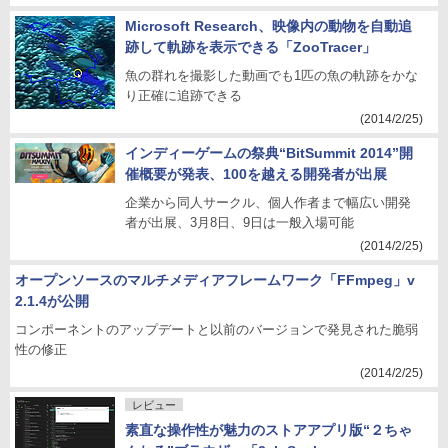
Microsoft Research、映像内の動物を自動追
跡して軌跡を表示できる「ZooTracer」
魚の群れを撮影した動画でも1匹の魚の軌跡をかな
り正確に追跡できる
(2014/2/25)
インディーゲームの祭典“BitSummit 2014”開
催概要が発表、100を越える開発者が出展
企業から同人サークル、個人作者まで幅広い開発
者が出展、3月8日、9日は一般入場可能
(2014/2/25)
オープンソースのマルチメディアフレームワーク「FFmpeg」v
2.1.4が公開
コンポーネントのアップデートと以前のバージョンで発見された脆弱
性の修正
(2014/2/25)
レビュー
素直な操作性が魅力のストアアプリ版“２ちゃ