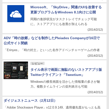
Microsoft、「SkyDrive」関連のUIを改善する
更新プログラムをWindows 8.1向けに公開
同期の進捗状況がタスクトレイでチェック可能
に。ストアアプリにも改善が加えられる
(2014/2/12)
ADV「時の故郷」などを制作したPleiades Companyが16日で
公式サイト閉鎖
「Erinyes」「時の封土」といった名作アドベンチャーゲームの作者
(2014/2/12)
レビュー
タイル表示で画面に無駄のないストアアプリ版
Twitterクライアント「Tweetium」
Windowsの横長画面を活かした情報量の多さが魅
力。複数タイムラインの並列表示も可能
(2014/2/12)
ダイジェストニュース（2月12日）
「Adobe Shockwave Player」v12.0.9.149、適用優先度がもっとも高