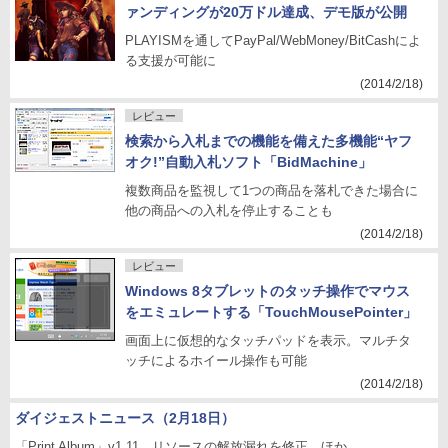
ァンディングが20万ドル達成、デモ版が公開
PLAYISMを通してPayPal/WebMoney/BitCashによ
る支援が可能に
(2014/2/18)
レビュー
検索から入札までの機能を備えた多機能“ヤフ
オク!”自動入札ソフト「BidMachine」
複数商品を監視して1つの商品を落札できた場合に
他の商品への入札を停止することも
(2014/2/18)
レビュー
Windows 8タブレットのタッチ操作でマウス
をエミュレートする「TouchMousePointer」
画面上に仮想的なタッチパッドを表示。マルチタ
ッチによるホイール操作も可能
(2014/2/18)
ダイジェストニュース（2月18日）
「Print Album」v1.11、リソースの解放漏れを修正 ほか