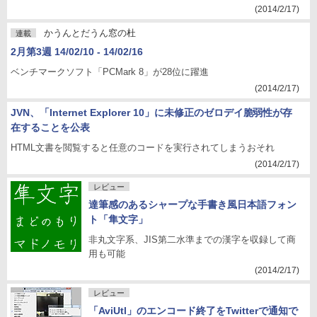
(2014/2/17)
かうんとだうん窓の杜
連載
2月第3週 14/02/10 - 14/02/16
ベンチマークソフト「PCMark 8」が28位に躍進
(2014/2/17)
JVN、「Internet Explorer 10」に未修正のゼロデイ脆弱性が存
在することを公表
HTML文書を閲覧すると任意のコードを実行されてしまうおそれ
(2014/2/17)
レビュー
達筆感のあるシャープな手書き風日本語フォン
ト「隼文字」
非丸文字系、JIS第二水準までの漢字を収録して商
用も可能
(2014/2/17)
レビュー
「AviUtl」のエンコード終了をTwitterで通知で