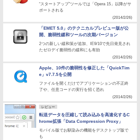
“スタートアップ”ツールでは「Opera 15」以降がサ
ポートされる
(2014/2/26)
「EMET 5.0」のテクニカルプレビュー版が公
開、脆弱性緩和ツールの次期バージョン
2つの新しい緩和策が追加、IE9/10で先日発見され
たゼロデイ脆弱性の緩和にも有効
(2014/2/26)
Apple、10件の脆弱性を修正した「QuickTim
e」v7.7.5を公開
ファイルを開くだけでアプリケーションの不正終
了や、任意コードの実行を招く恐れ
(2014/2/26)
レビュー
転送データを圧縮して読み込みを高速化するC
hrome拡張「Data Compression Proxy」
モバイル版でお馴染みの機能をデスクトップ版で
も