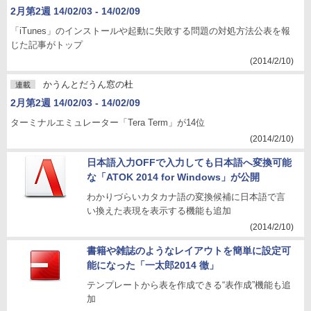
2月第2週 14/02/03 - 14/02/09
「iTunes」のインストールや起動に失敗する問題の対処方法公表を報
じた記事がトップ
(2014/2/10)
かうんとだうん窓の杜
連載
2月第2週 14/02/03 - 14/02/09
ターミナルエミュレーター「Tera Term」が14位
(2014/2/10)
日本語入力OFFで入力しても日本語へ変換可能
な「ATOK 2014 for Windows」が公開
わかりづらいカタカナ語の変換候補に日本語で言
い換えた表現を表示する機能も追加
(2014/2/10)
書籍や雑誌のようなレイアウトを簡単に設定可
能になった「一太郎2014 徹」
テンプレートから表を作成できる“表作成”機能も追
加