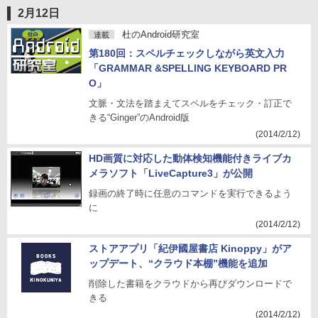
2月12日
杜のAndroid研究室
連載
第180回：スペルチェックしながら英文入力
「GRAMMAR &SPELLING KEYBOARD PR
O」
文脈・文法を踏まえてスペルをチェック・訂正で
きる“Ginger”のAndroid版
(2014/2/12)
HD画質に対応した動体検知機能付きライブカ
メラソフト「LiveCapture3」が公開
録画の終了時に任意のコマンドを実行できるよう
に
(2014/2/12)
ストアアプリ「紀伊國屋書店 Kinoppy」がア
ップデート、“クラウド本棚”機能を追加
削除した書籍をクラウドから再びダウンロードで
きる
(2014/2/12)