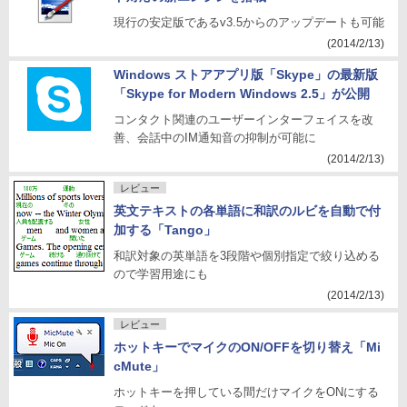
現行の安定版であるv3.5からのアップデートも可能
(2014/2/13)
Windows ストアアプリ版「Skype」の最新版
「Skype for Modern Windows 2.5」が公開
コンタクト関連のユーザーインターフェイスを改
善、会話中のIM通知音の抑制が可能に
(2014/2/13)
レビュー
英文テキストの各単語に和訳のルビを自動で付
加する「Tango」
和訳対象の英単語を3段階や個別指定で絞り込める
ので学習用途にも
(2014/2/13)
レビュー
ホットキーでマイクのON/OFFを切り替え「Mi
cMute」
ホットキーを押している間だけマイクをONにする