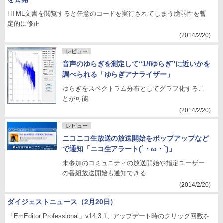
HTML文書を閲覧すると任意のコードを実行されてしまう脆弱性を暫
定的に修正
(2014/2/20)
レビュー
音声のゆらぎを測定して“1/fゆらぎ”に近いかを
調べられる「ゆらぎアナライザー」
ゆらぎをスペクトラム分布としてグラフ化するこ
とが可能
(2014/2/20)
レビュー
ニコニコ生放送の放送開始をポップアップなど
で通知「ニコ生アラート(´・ω・`)」
未参加のコミュニティの放送開始や指定ユーザー
の番組放送開始も通知できる
(2014/2/20)
ダイジェストニュース（2月20日）
「EmEditor Professional」v14.3.1、アップデート時のクリック回数を