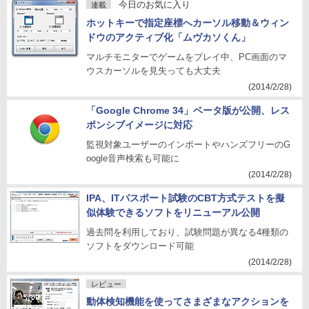
今日のお気に入り
連載
ホットキーで指定座標へカーソル移動＆ウィン
ドウのアクティブ化「ムヴカソくん」
マルチモニターでゲームをプレイ中、PC画面のマ
ウスカーソルを見失っても大丈夫
(2014/2/28)
「Google Chrome 34」ベータ版が公開、レス
ポンシブイメージに対応
監視対象ユーザーのインポートやハンズフリーのG
oogle音声検索も可能に
(2014/2/28)
IPA、ITパスポート試験のCBT方式テストを擬
似体験できるソフトをリニューアル公開
過去問を利用しており、試験問題が異なる4種類の
ソフトをダウンロード可能
(2014/2/28)
レビュー
動体検知機能を使ってさまざまなアクションを