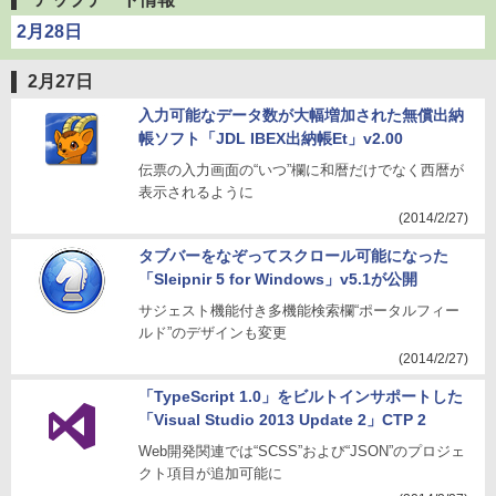
2月28日
2月27日
入力可能なデータ数が大幅増加された無償出納
帳ソフト「JDL IBEX出納帳Et」v2.00
伝票の入力画面の“いつ”欄に和暦だけでなく西暦が
表示されるように
(2014/2/27)
タブバーをなぞってスクロール可能になった
「Sleipnir 5 for Windows」v5.1が公開
サジェスト機能付き多機能検索欄“ポータルフィー
ルド”のデザインも変更
(2014/2/27)
「TypeScript 1.0」をビルトインサポートした
「Visual Studio 2013 Update 2」CTP 2
Web開発関連では“SCSS”および“JSON”のプロジェ
クト項目が追加可能に