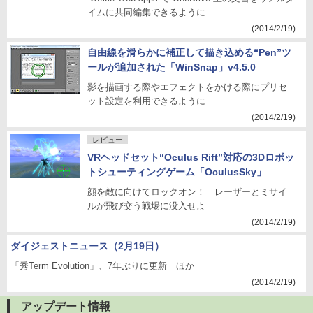
イムに共同編集できるように
(2014/2/19)
自由線を滑らかに補正して描き込める“Pen”ツ
ールが追加された「WinSnap」v4.5.0
影を描画する際やエフェクトをかける際にプリセ
ット設定を利用できるように
(2014/2/19)
レビュー
VRヘッドセット“Oculus Rift”対応の3Dロボッ
トシューティングゲーム「OculusSky」
顔を敵に向けてロックオン！ レーザーとミサイ
ルが飛び交う戦場に没入せよ
(2014/2/19)
ダイジェストニュース（2月19日）
「秀Term Evolution」、7年ぶりに更新 ほか
(2014/2/19)
アップデート情報