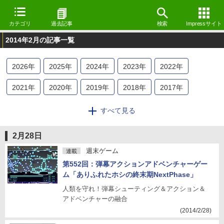
カテゴリ
過去記事
検索
Impressサイト
2014年2月の記事一覧
2026
年
2025
年
2024
年
2023
年
2022
年
2021
年
2020
年
2019
年
2018
年
2017
年
2016
年
2015
年
2014
年
2013
年
2012
年
すべて見る
2011
年
2010
年
2009
年
2008
年
2007
年
2月28日
2006
年
2005
年
2004
年
2003
年
2002
年
週末ゲーム
連載
第552回：弾幕アクションアドベンチャーゲー
2001
年
2000
年
1999
年
1998
年
ム「ありふれたホシの終末期NextPhase」
人類を守れ！弾幕シューティング＆アクション＆
アドベンチャーの融合
(2014/2/28)