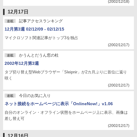
(2002/12/18)
12月17日
記事アクセスランキング
連載
12月第3週 02/12/09 - 02/12/15
マイクロソフト関連記事がトップ3を独占
(2002/12/17)
かうんとだうん窓の杜
連載
2002年12月第3週
タブ切り替え型Webブラウザー「Sleipnir」が2カ月ぶりに首位に返り
咲く
(2002/12/17)
今日のお気に入り
連載
ネット接続をホームページに表示「OnlineNow!」v1.06
自分のオンライン・オフライン状態をホームページ上に表示、画像は
差し替え可
(2002/12/17)
12月16日