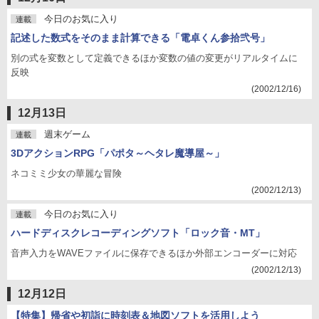
今日のお気に入り
連載
記述した数式をそのまま計算できる「電卓くん参拾弐号」
別の式を変数として定義できるほか変数の値の変更がリアルタイムに
反映
(2002/12/16)
12月13日
週末ゲーム
連載
3DアクションRPG「パポタ～ヘタレ魔導屋～」
ネコミミ少女の華麗な冒険
(2002/12/13)
今日のお気に入り
連載
ハードディスクレコーディングソフト「ロック音・MT」
音声入力をWAVEファイルに保存できるほか外部エンコーダーに対応
(2002/12/13)
12月12日
【特集】帰省や初詣に時刻表＆地図ソフトを活用しよう