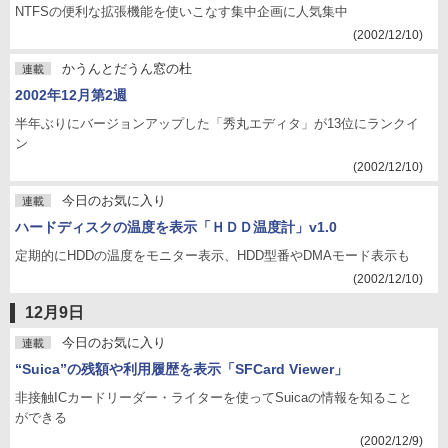
NTFSの便利な拡張機能を使いこなす集中企画に人気集中
(2002/12/10)
かうんとだうん窓の杜
連載
2002年12月第2週
半年ぶりにバージョンアップした「秀丸エディタ」が13位にランクイ
ン
(2002/12/10)
今日のお気に入り
連載
ハードディスクの温度を表示「ＨＤＤ温度計」v1.0
定期的にHDDの温度をモニター表示、HDD型番やDMAモード表示も
(2002/12/10)
12月9日
今日のお気に入り
連載
“Suica”の残額や利用履歴を表示「SFCard Viewer」
非接触ICカードリーダー・ライターを使ってSuicaの情報を知ること
ができる
(2002/12/9)