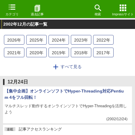
カテゴリ
過去記事
検索
Impressサイト
2002年12月の記事一覧
2026
年
2025
年
2024
年
2023
年
2022
年
2021
年
2020
年
2019
年
2018
年
2017
年
2016
年
2015
年
2014
年
2013
年
2012
年
すべて見る
2011
年
2010
年
2009
年
2008
年
2007
年
12月24日
2006
年
2005
年
2004
年
2003
年
2002
年
【集中企画】オンラインソフトでHyper-Threading対応Pentiu
m 4をフル回転！
2001
年
2000
年
1999
年
1998
年
マルチスレッド動作するオンラインソフトでHyper-Threadingを活用し
よう
(2002/12/24)
記事アクセスランキング
連載