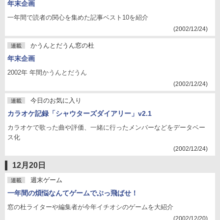
年末企画
一年間で読者の関心を集めた記事ベスト10を紹介
(2002/12/24)
かうんとだうん窓の杜
連載
年末企画
2002年 年間かうんとだうん
(2002/12/24)
今日のお気に入り
連載
カラオケ記録「シャウターズダイアリー」v2.1
カラオケで歌った曲や評価、一緒に行ったメンバーなどをデータベー
ス化
(2002/12/24)
12月20日
週末ゲーム
連載
一年間の煩悩なんてゲームでぶっ飛ばせ！
窓の杜ライターや編集者が今年イチオシのゲームを大紹介
(2002/12/20)