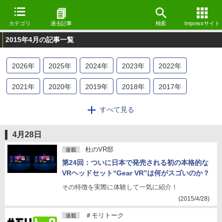
カテゴリ
過去記事
検索
Impressサイト
2015年4月の記事一覧
2026
年
2025
年
2024
年
2023
年
2022
年
2021
年
2020
年
2019
年
2018
年
2017
年
2016
年
2015
年
2014
年
2013
年
2012
年
すべて見る
2011
年
2010
年
2009
年
2008
年
2007
年
4月28日
2006
年
2005
年
2004
年
2003
年
2002
年
杜のVR部
連載
第24回：ついに日本で発売される初の本格的な
2001
年
2000
年
1999
年
1998
年
VRヘッドセット“Gear VR”は何がスゴいのか？
その特徴を実際に体験して一気に紹介！
(2015/4/28)
＃モリトーク
連載