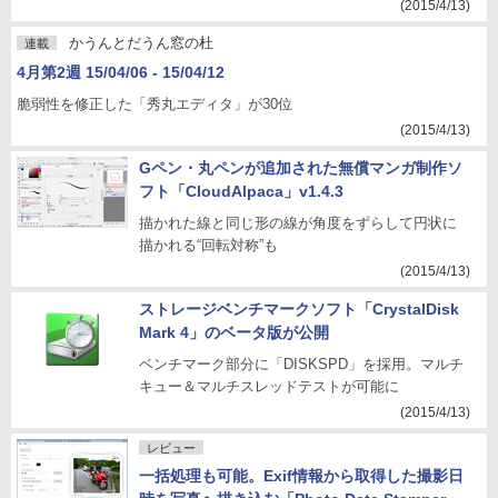
(2015/4/13)
かうんとだうん窓の杜
連載
4月第2週 15/04/06 - 15/04/12
脆弱性を修正した「秀丸エディタ」が30位
(2015/4/13)
Gペン・丸ペンが追加された無償マンガ制作ソ
フト「CloudAlpaca」v1.4.3
描かれた線と同じ形の線が角度をずらして円状に
描かれる“回転対称”も
(2015/4/13)
ストレージベンチマークソフト「CrystalDisk
Mark 4」のベータ版が公開
ベンチマーク部分に「DISKSPD」を採用。マルチ
キュー＆マルチスレッドテストが可能に
(2015/4/13)
レビュー
一括処理も可能。Exif情報から取得した撮影日