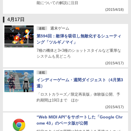
能についての解説に注目
(2015/4/18)
4月17日
週末ゲーム
連載
第594回：敵弾を吸収し無敵化するシューティ
ング「ツルギノマイ」
7種の機体と3×3種のショットスタイルなど重厚な
システムも見どころ
(2015/4/17)
連載
インディーゲーム・週間ダイジェスト（4月第3
週）
「ロストカラーズ／限定再装版」体験版公開、予
約期間は19日まで ほか
(2015/4/17)
“Web MIDI API”をサポートした「Google Chr
ome 43」のベータ版が公開