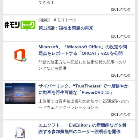
できる！
(2015/4/14)
＃モリトーク
連載
第125話：誤検出問題の再来
(2015/4/14)
Microsoft、「Microsoft Office」の設定や問
題点をレポートする「OffCAT」v2.0を公開
問題の修正方法を記述した技術情報の記事へのリ
ンクなども提供
(2015/4/14)
サイバーリンク、“TrueTheater”で一層鮮やか
に動画を再生可能な「PowerDVD 15」
上位版では音声抽出機能の追加やH.265動画へのハ
ードウェアアクセラレーションも
(2015/4/14)
エムソフト、「EmEditor」の新機能などを解
説する参加費無料のユーザー説明会を開催