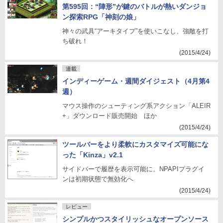
第595回：“陣形”が鍵のバトルが熱いダンジョ
ン探索RPG「神刻の娘」
神々の武具“アーキタイプ”を使いこなし、強敵を打
ち破れ！
(2015/4/24)
連載
インディーゲーム・週間ダイジェスト（4月第4
週）
マウス操作のシューティング系アクション「ALEIR
+」ダウンロード販売開始 ほか
(2015/4/24)
ツールバーをより柔軟にカスタマイズ可能にな
った「Kinza」v2.1
サイドバーで履歴を表示可能に。NPAPIプラグイ
ンは初期状態で無効化へ
(2015/4/24)
レビュー
シンプルかつスタイリッシュなオープンソース