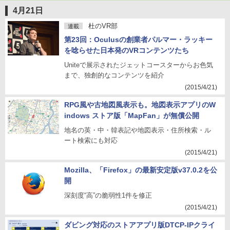
4月21日
杜のVR部
連載
第23回：Oculusの創業者パルマー・ラッキー
を唸らせた日本発のVRコンテンツたち
Uniteで展示されたジェットコースターからお色気
まで、独創的なコンテンツを紹介
(2015/4/21)
RPG風や古地図風表示も。地図表示アプリのW
indows ストア版「MapFan」が無償公開
地名の英・中・韓表記や地図表示・住所検索・ル
ート検索にも対応
(2015/4/21)
Mozilla、「Firefox」の最新安定版v37.0.2を公
開
深刻度“高”の脆弱性1件を修正
(2015/4/21)
ダビング対応のストアアプリ版DTCP-IPクライ