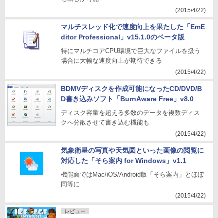
(2015/4/22)
マルチスレッド化で速度向上を果たした「EmE
ditor Professional」v15.1.0のベータ版
特にマルチコアCPU環境で巨大なファイルを扱う
場合に大幅な速度向上が期待できる
(2015/4/22)
BDMVディスクを作成可能になったCD/DVD/B
D書き込みソフト「BurnAware Free」v8.0
ディスク容量を超える多数のデータを複数ディス
クへ分散させて書き込む機能も
(2015/4/22)
気象衛星の写真や天気図といった画像の閲覧に
対応した「そら案内 for Windows」v1.1
機能面ではMac/iOS/Android版「そら案内」とほぼ
同等に
(2015/4/22)
レビュー