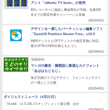
アント「sMedio TV Suite」が発売
BDレコーダーに接続し番組再生が可能。先着300
名までの限定特価キャンペーンも実施
(2015/4/21)
デザインを一新したパーティション編集ソフト
「EaseUS Partition Master Free」v10.5
MBRディスクとGPTディスクの相互変換に対応。
最大16TBのHDDが扱えるように
(2015/4/21)
レビュー
マンガの擬音・擬態語に最適なカナフォント
「あははもじもじ」
筆文字調のラフなデザイン、フォントコンテスト
の一環として公開
(2015/4/21)
ダイジェストニュース（4月21日）
「Vivaldi」v1.0.156.2スナップショット版公開 ほか
(2015/4/21)